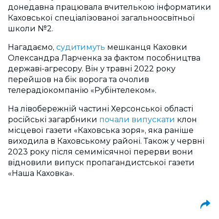
донедавна працювала вчителькою інформатики
Каховської спеціалізованої загальноосвітньої
школи №2.
Нагадаємо,
судитимуть
мешканця Каховки
Олександра Ларченка за фактом пособництва
державі-агресору. Він у травні 2022 року
перейшов на бік ворога та очолив
телерадіокомпанію «Рубінтелеком».
На лівобережній частині Херсонської області
російські загарбники
почали випускати
клон
місцевої газети «Каховська зоря», яка раніше
виходила в Каховському районі. Також у червні
2023 року після семимісячної перерви вони
відновили випуск пропагандистської газети
«Наша Каховка».