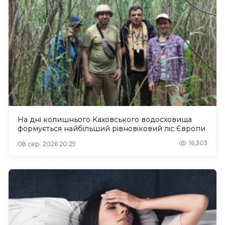
На дні колишнього Каховського водосховища
формується найбільший рівновіковий ліс Європи
16,303
08 сер. 2026 20:29