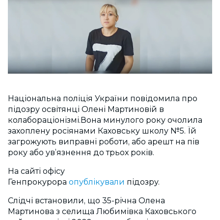
Національна поліція України повідомила про
підозру освітянці Олені Мартиновій в
колабораціонізмі.Вона минулого року очолила
захоплену росіянами Каховську школу №5. Їй
загрожують виправні роботи, або арешт на пів
року або ув’язнення до трьох років.
На сайті офісу
Генпрокурора
опублікували
підозру.
Слідчі встановили, що 35-річна Олена
Мартинова з селища Любимівка Каховського