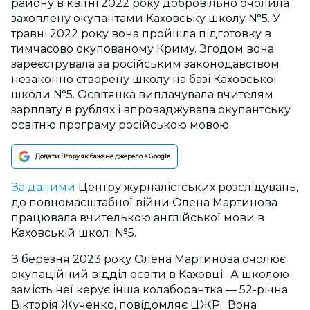
району в квітні 2022 року добровільно очолила
захоплену окупантами Каховську школу №5. У
травні 2022 року вона пройшла підготовку в
тимчасово окупованому Криму. Згодом вона
зареєструвала за російським законодавством
незаконно створену школу на базі Каховської
школи №5. Освітянка виплачувала вчителям
зарплату в рублях і впроваджувала окупантську
освітню програму російською мовою.
Додати Вгору як бажане джерело в Google
За даними
Центру журналістських розслідувань,
до повномасштабної війни Олена Мартинова
працювала вчителькою англійської мови в
Каховській школі №5.
З березня 2023 року Олена Мартинова очолює
окупаційний відділ освіти в Каховці. А школою
замість неї керує інша колаборантка — 52-річна
Вікторія Жученко, повідомляє ЦЖР. Вона