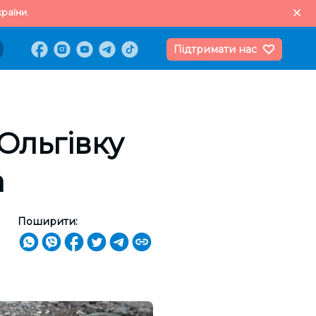
раїни.
Підтримати нас
Ольгівку
а
Поширити: