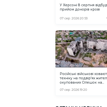
У Херсоні 8 серпня відбу
прийом донорів крові
07 сер. 2026 20:53
Російські військові ховаю
техніку на подвір'ях жител
окупованих Олешок на
Херсонщині
07 сер. 2026 19:20