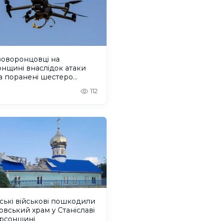
воворонцовці на
нщині внаслідок атаки
а поранені шестеро
й
112
ські військові пошкодили
вський храм у Станіславі
ерсонщині