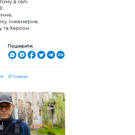
тому в селі
Ф.
ічне,
лку, Інженерне,
у та Херсон.
Поширити:
ія
#Пожежі