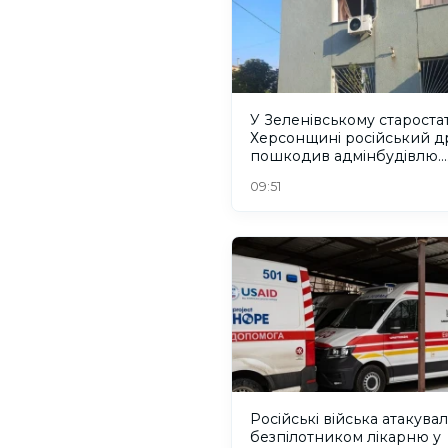
У Зеленівському старостат
Херсонщині російський д
пошкодив адмінбудівлю.
ФОТО
09:51
Російські війська атакува
безпілотником лікарню у