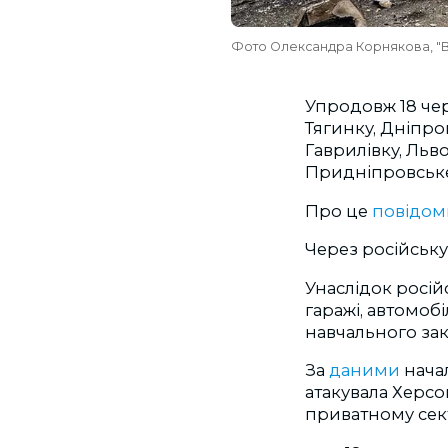
Фото Олександра Корнякова, "В
Упродовж 18 чер
Тягинку, Дніпров
Гаврилівку, Льво
Придніпровське,
Про це
повідо
Через російськ
Унаслідок росій
гаражі, автомобі
навчального зак
За
даними
нача
атакувала Херсо
приватному сект