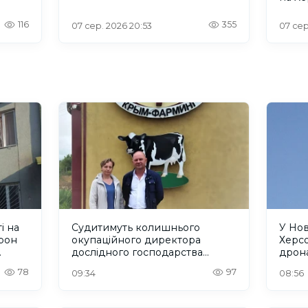
116
355
07 сер. 2026 20:53
07 сер
і на
Судитимуть колишнього
У Но
рон
окупаційного директора
Херсо
дослідного господарства
дрон
"Асканійське" на Херсонщині
люде
78
97
09:34
08:56