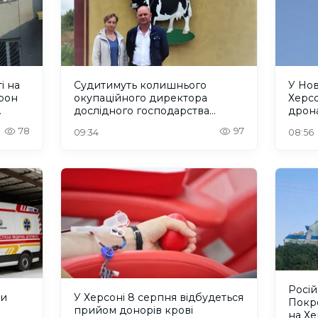
і на
Судитимуть колишнього
У Но
рон
окупаційного директора
Херсо
дослідного господарства
дрон
"Асканійське" на Херсонщині
люде
78
97
09:34
08:56
Росій
ли
У Херсоні 8 серпня відбудеться
Покро
прийом донорів крові
на Х