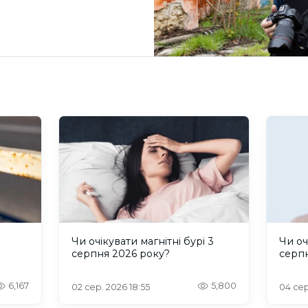
и
Чи очікувати магнітні бурі 3
Чи оч
серпня 2026 року?
серп
6,167
5,800
02 сер. 2026 18:55
04 сер