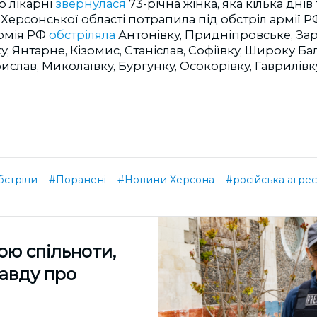
о лікарні
звернулася
73-річна жінка, яка кілька днів 
Херсонської області потрапила під обстріл армії Р
армія РФ
обстріляла
Антонівку, Придніпровське, Зар
, Янтарне, Кізомис, Станіслав, Софіївку, Широку Ба
ислав, Миколаївку, Бургунку, Осокорівку, Гаврилівк
бстріли
#Поранені
#Новини Херсона
#російська агрес
ою спільноти,
равду про