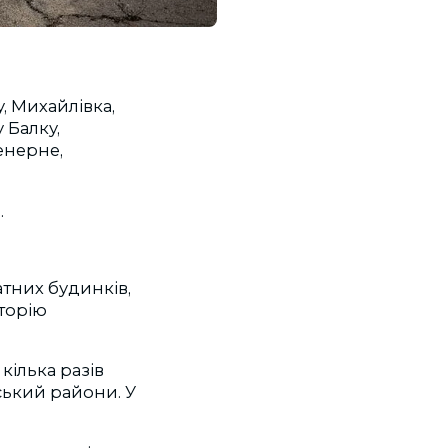
, Михайлівка,
 Балку,
женерне,
.
атних будинків,
иторію
ілька разів
ський райони. У