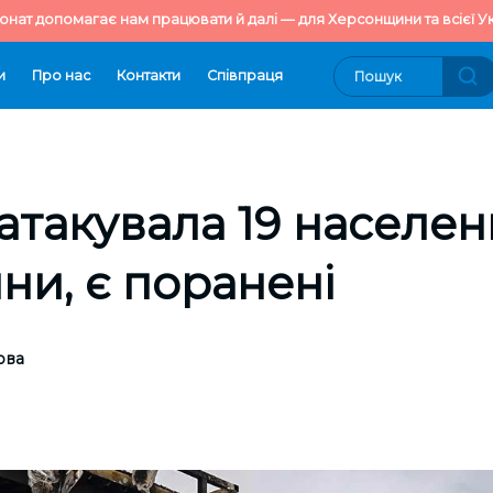
онат допомагає нам працювати й далі — для Херсонщини та всієї Ук
и
Про нас
Контакти
Cпівпраця
атакувала 19 населен
и, є поранені
ова