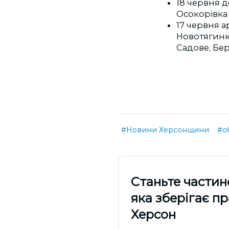
18 червня д
Осокорівка 
17 червня 
Новотягинку
Садове, Бер
#Новини Херсонщини
#о
Cтаньте частин
яка зберігає п
Херсон