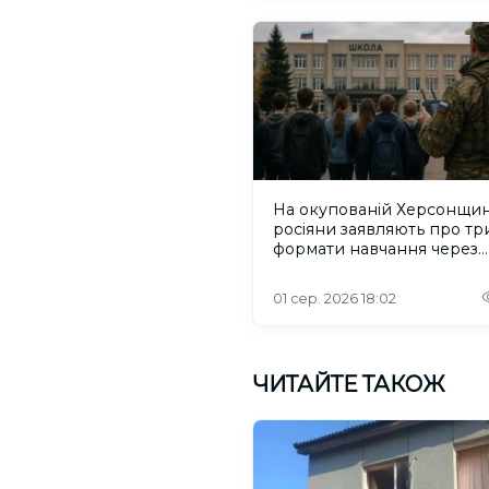
На окупованій Херсонщин
росіяни заявляють про тр
формати навчання через
проблеми зі світлом та
інтернетом
01 сер. 2026 18:02
ЧИТАЙТЕ ТАКОЖ