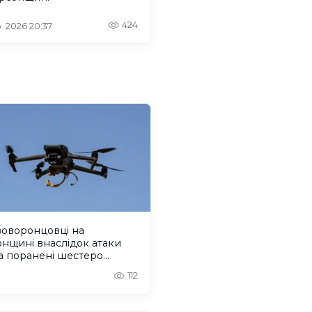
424
. 2026 20:37
воворонцовці на
нщині внаслідок атаки
а поранені шестеро
й
112