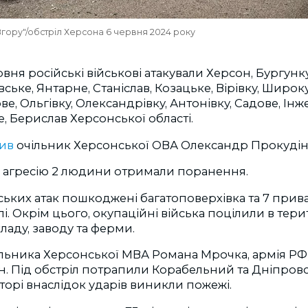
гору"/обстріл Херсона 6 червня 2024 року
вня російські військові атакували Херсон, Бургунку
ське, Янтарне, Станіслав, Козацьке, Вірівку, Широку
ве, Ольгівку, Олександрівку, Антонівку, Садове, Ін
 Берислав Херсонської області.
мив
очільник Херсонської ОВА Олександр Прокудін
у агресію 2 людини отримали поранення.
ських атак пошкоджені багатоповерхівка та 7 прив
лі. Окрім цього, окупаційні війська поцілили в тер
ладу, заводу та ферми.
льника Херсонської МВА Романа Мрочка, армія РФ к
н. Під обстріл потрапили Корабельний та Дніпров
орі внаслідок ударів виникли пожежі.