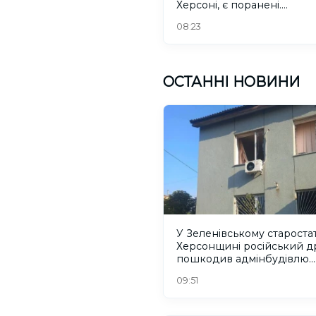
Херсоні, є поранені.
ОНОВЛЕНО
08:23
ОСТАННІ НОВИНИ
У Зеленівському старостат
Херсонщині російський д
пошкодив адмінбудівлю.
ФОТО
09:51