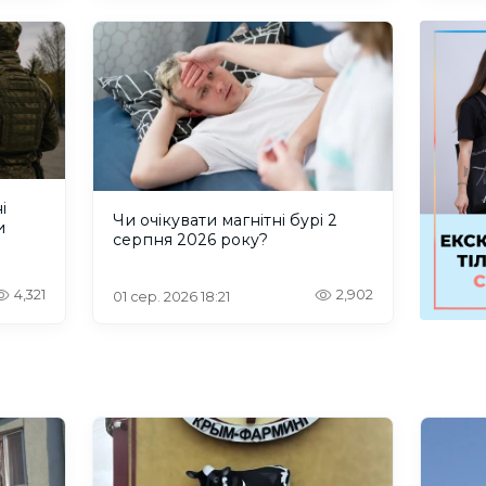
і
Чи очікувати магнітні бурі 2
и
серпня 2026 року?
4,321
2,902
01 сер. 2026 18:21