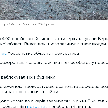
ору"/обстріл 17 лютого 2023 року
 4:00 російські військові з артилерії атакували Бе
ої області. Внаслідок цього загинули двоє людей.
ляє
Херсонська обласна прокуратура.
охоронців, чоловік та жінка під час обстрілу пере
деблокували їх з будинку.
окружною прокуратурою розпочато досудове розс
я законів та звичаїв війни.
 допомогою до лікарів звернувся 58-річний житель
 області. Він
потрапив
під обстріл 4 липня.