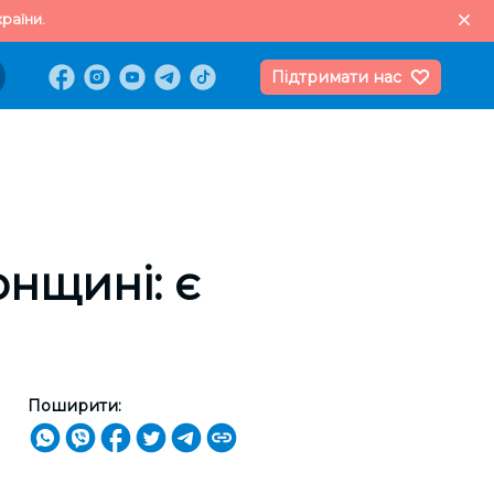
раїни.
Підтримати нас
нщині: є
Поширити: