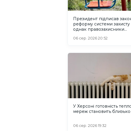
Президент підписав зако
реформу системи захисту 
однак правозахисники
критикують його
06 сер. 2026 20:52
У Херсоні готовність тепл
мереж становить близько
06 сер. 2026 19:32