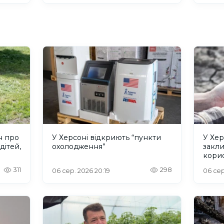
н про
У Херсоні відкриють “пункти
У Хер
дітей,
охолодження”
закл
кори
311
298
06 сер. 2026 20:19
06 сер