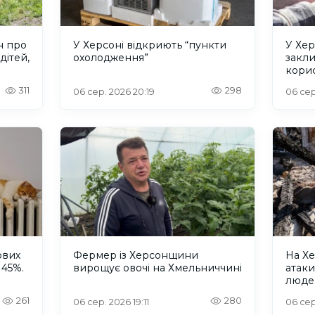
н про
У Херсоні відкриють “пункти
У Хер
дітей,
охолодження”
закл
кори
311
298
06 сер. 2026 20:19
06 сер
ових
Фермер із Херсонщини
На Хе
 45%.
вирощує овочі на Хмельниччині
атак
люде
261
280
06 сер. 2026 19:11
06 сер