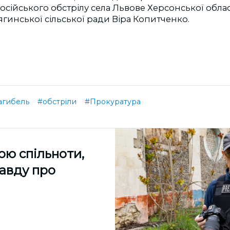
осійського обстрілу села Львове Херсонської обла
ягинської сільської ради Віра Копитченко.
агибель
#обстріли
#Прокуратура
ою спільноти,
равду про