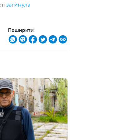
сті
загинула
Поширити: