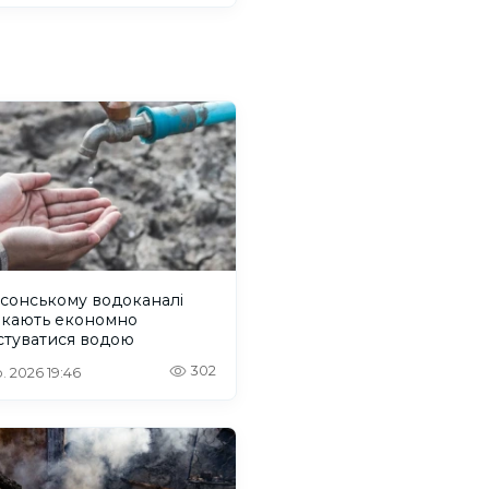
сонському водоканалі
икають економно
стуватися водою
302
. 2026 19:46