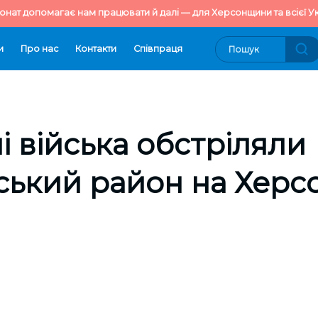
онат допомагає нам працювати й далі — для Херсонщини та всієї Ук
и
Про нас
Контакти
Cпівпраця
і війська обстріляли
ький район на Херсо