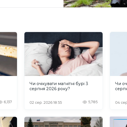
и
Чи очікувати магнітні бурі 3
Чи оч
серпня 2026 року?
серп
6,137
5,785
02 сер. 2026 18:55
04 сер