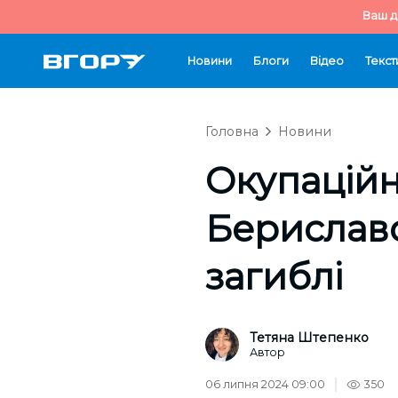
Ваш д
Новини
Блоги
Відео
Текст
Головна
Новини
Окупаційн
Бериславс
загиблі
Тетяна Штепенко
Автор
06 липня 2024 09:00
350