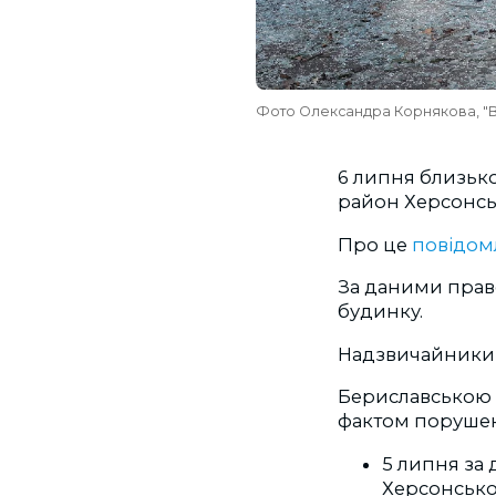
Фото Олександра Корнякова, "Вг
6 липня близько
район Херсонськ
Про це
повідом
За даними право
будинку.
Надзвичайники 
Бериславською 
фактом порушенн
5 липня за
Херсонської