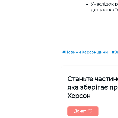
Унаслідок р
депутатка Т
#Новини Херсонщини
#З
Cтаньте частин
яка зберігає п
Херсон
Донат