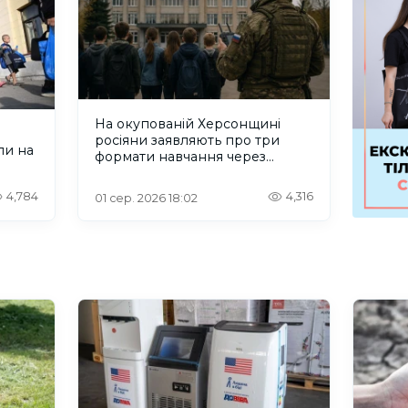
На окупованій Херсонщині
росіяни заявляють про три
ли на
формати навчання через
проблеми зі світлом та
інтернетом
4,784
4,316
01 сер. 2026 18:02