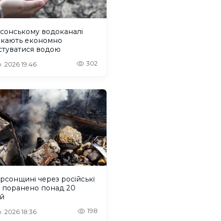
сонському водоканалі
икають економно
стуватися водою
302
. 2026 19:46
рсонщині через російські
и поранено понад 20
й
198
. 2026 18:36