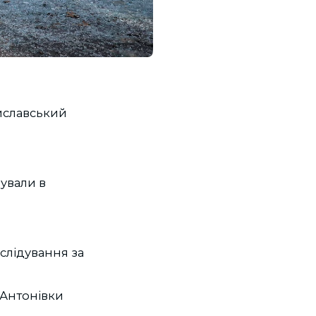
риславський
бували в
лідування за
 Антонівки