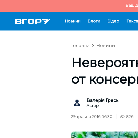
Ваш д
Новини
Блоги
Відео
Текст
Головна
Новини
Невероят
от консер
Валерія Гресь
Автор
29 травня 2016 06:30
826