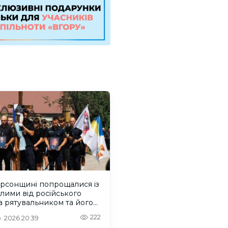
ерсонщині попрощалися із
лими від російського
 рятувальником та його
м
222
. 2026 20:39