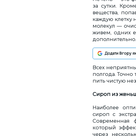
за сутки. Кром
вещества, попа
каждую клетку 
молекул — очис
живем, одних е
дополнительно
Додати Вгору я
Всех неприятны
полгода. Точно 
пить чистую не
Сироп из жень
Наиболее опт
сироп с экстр
Современная ф
который эффект
через несколь