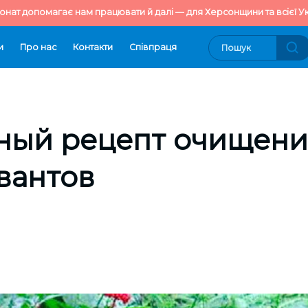
онат допомагає нам працювати й далі — для Херсонщини та всієї Ук
и
Про нас
Контакти
Cпівпраця
ный рецепт очищени
вантов