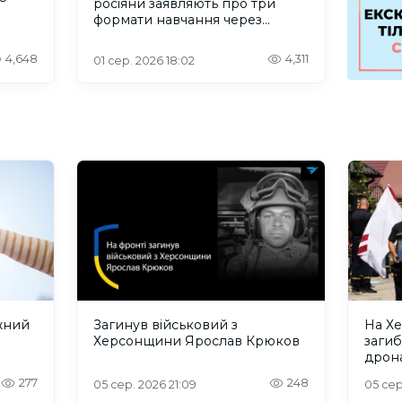
росіяни заявляють про три
формати навчання через
проблеми зі світлом та
інтернетом
4,648
4,311
01 сер. 2026 18:02
жний
Загинув військовий з
На Х
Херсонщини Ярослав Крюков
загиб
дрона
сино
277
248
05 сер. 2026 21:09
05 сер