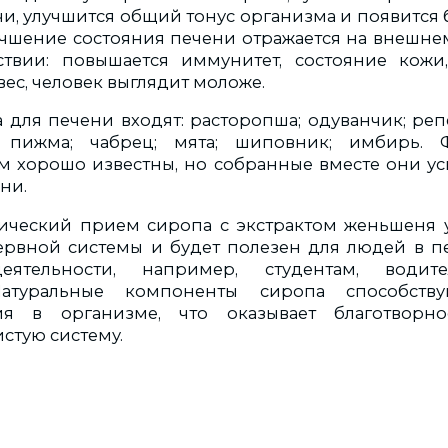
и, улучшится общий тонус организма и появится
учшение состояния печени отражается на внешне
твии: повышается иммунитет, состояние кожи,
ес, человек выглядит моложе.
а для печени входят: расторопша; одуванчик; реп
; пижма; чабрец; мята; шиповник; имбирь. 
 хорошо известны, но собранные вместе они у
ни.
тический прием сиропа с экстрактом женьшеня 
ервной системы и будет полезен для людей в п
еятельности, например, студентам, водит
Натуральные компоненты сиропа способств
ия в организме, что оказывает благотворн
стую систему.