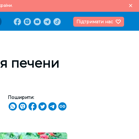
раїни.
Підтримати нас
я печени
Поширити: