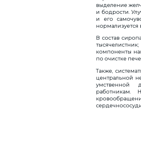
выделение желч
и бодрости. Ул
и его самочувс
нормализуется в
В состав сироп
тысячелистник
компоненты нам
по очистке пече
Также, система
центральной н
умственной д
работникам. 
кровообращен
сердечнососуди