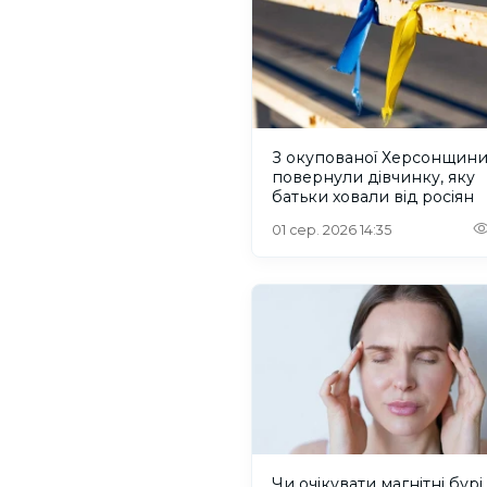
З окупованої Херсонщин
повернули дівчинку, яку
батьки ховали від росіян
01 сер. 2026 14:35
Чи очікувати магнітні бурі 