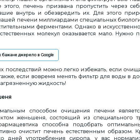
е этого, печень призвана пропустить через се
вшие внутрь и обезвредить их. Для этого при
нашей печени миллиардами специальных биолог
тительными ферментами. Однако в искусственно
стественных молекул оказывается мало. Нужно 
.
к бажане джерело в Google
х последствий можно легко избежать, если очища
также, если вовремя менять фильтр для воды в до
загрязненную жидкость!
шеня
имальным способом очищения печени являетс
актом женьшеня, состоящий из специального тр
армацевтика способна подобрать оптимальн
ивно очистит печень естественным образом. К
ко дней употребления сиропа, у вас нормализ