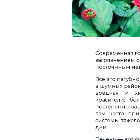
Современная го
загрязнением 
постоянным нед
Все это пагубн
в шумных район
вредная и хи
красители, б
постепенно разр
вам часто при
системы тяжел
дни.
Печень — это ф