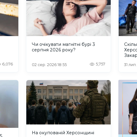
и
Чи очікувати магнітні бурі 3
Скіль
серпня 2026 року?
Херс
Закар
6,076
5,757
02 сер. 2026 18:55
31 лип
На окупованій Херсонщині
5