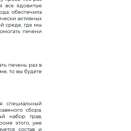
бя все ядовитые
рода обеспечила
ически активных
й среде, где мы
помогать печени
ть печень раз в
ме, то вы будете
я специальный
авяного сбора.
ый набор трав,
роме этого, уже
уется состав и