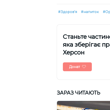
#Здоров'я
#напиток
#Ор
Cтаньте частин
яка зберігає п
Херсон
Донат
ЗАРАЗ ЧИТАЮТЬ