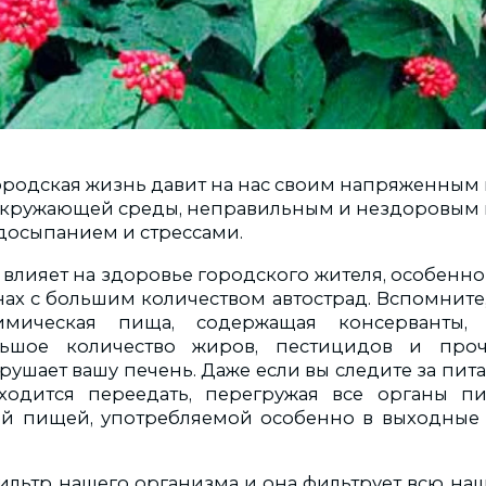
родская жизнь давит на нас своим напряженным 
окружающей среды, неправильным и нездоровым 
осыпанием и стрессами.
о влияет на здоровье городского жителя, особен
ах с большим количеством автострад. Вспомните,
мическая пища, содержащая консерванты, а
ольшое количество жиров, пестицидов и про
ушает вашу печень. Даже если вы следите за пит
ходится переедать, перегружая все органы п
ой пищей, употребляемой особенно в выходные
ильтр нашего организма и она фильтрует всю наш