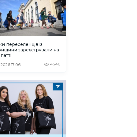
ки переселенців із
онщини зареєстрували на
патті
4,740
. 2026 17:06