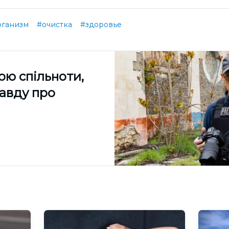
ганизм
#очистка
#здоровье
ою спільноти,
равду про