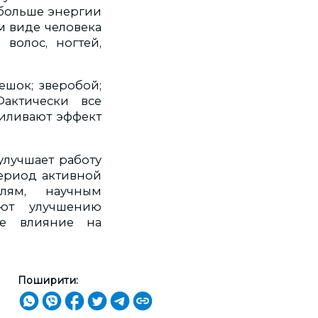
 больше энергии
м виде человека
 волос, ногтей,
ешок; зверобой;
Фактически все
силивают эффект
улучшает работу
ериод активной
елям, научным
уют улучшению
ое влияние на
Поширити: