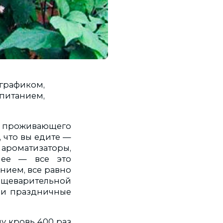
графиком,
питанием,
но проживающего
 что вы едите —
роматизаторы,
чее — все это
анием, все равно
ищеварительной
 и праздничные
у кровь 400 раз