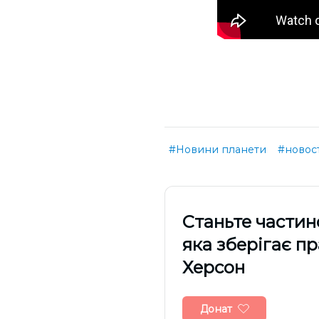
#Новини планети
#новос
Cтаньте частин
яка зберігає п
Херсон
Донат