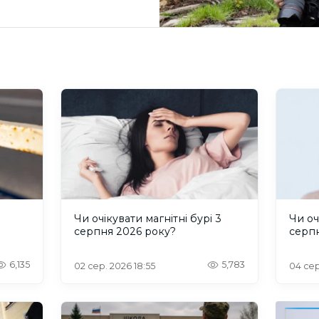
и
Чи очікувати магнітні бурі 3
Чи оч
серпня 2026 року?
серп
6,135
5,783
02 сер. 2026 18:55
04 сер