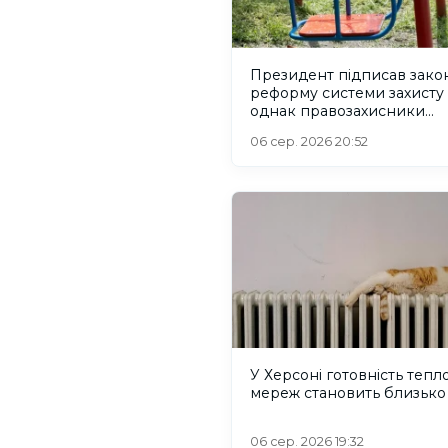
Президент підписав зако
реформу системи захисту 
однак правозахисники
критикують його
06 сер. 2026 20:52
У Херсоні готовність тепл
мереж становить близько
06 сер. 2026 19:32