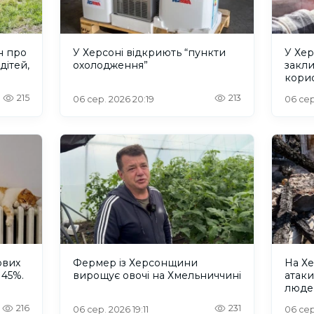
н про
У Херсоні відкриють “пункти
У Хер
дітей,
охолодження”
закл
кори
215
213
06 сер. 2026 20:19
06 сер
ових
Фермер із Херсонщини
На Хе
 45%.
вирощує овочі на Хмельниччині
атак
люде
216
231
06 сер. 2026 19:11
06 сер