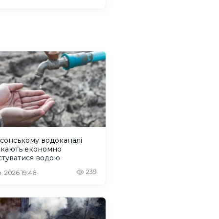
сонському водоканалі
икають економно
стуватися водою
239
. 2026 19:46