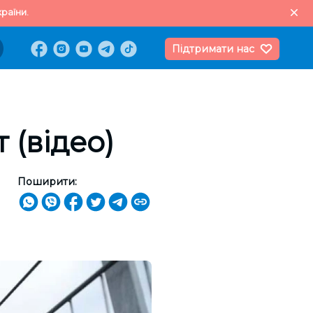
раїни.
Підтримати нас
 (відео)
Поширити: