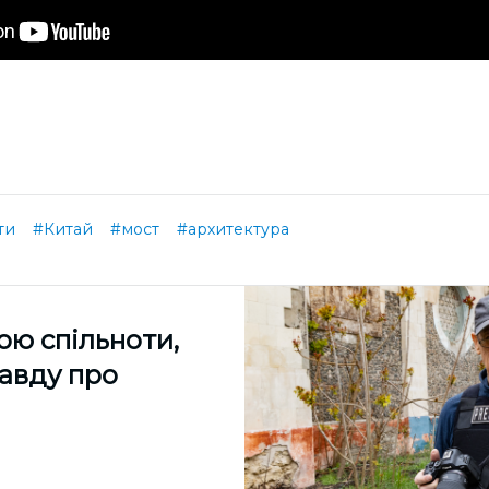
ти
#Китай
#мост
#архитектура
ою спільноти,
равду про