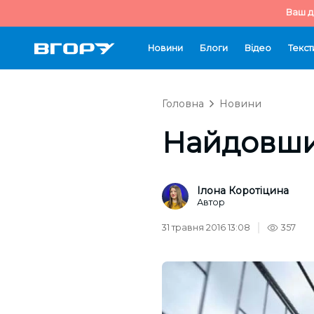
Ваш д
Новини
Блоги
Відео
Текст
Головна
Новини
Найдовший
Ілона Коротіцина
Автор
31 травня 2016 13:08
357