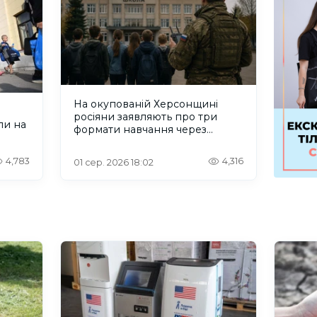
На окупованій Херсонщині
росіяни заявляють про три
ли на
формати навчання через
проблеми зі світлом та
інтернетом
4,783
4,316
01 сер. 2026 18:02