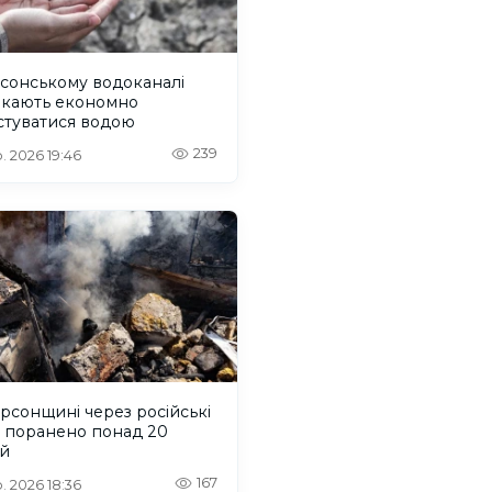
сонському водоканалі
икають економно
стуватися водою
239
. 2026 19:46
рсонщині через російські
и поранено понад 20
й
167
. 2026 18:36