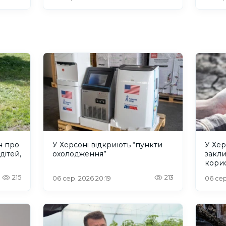
н про
У Херсоні відкриють “пункти
У Хер
дітей,
охолодження”
закл
кори
215
213
06 сер. 2026 20:19
06 сер