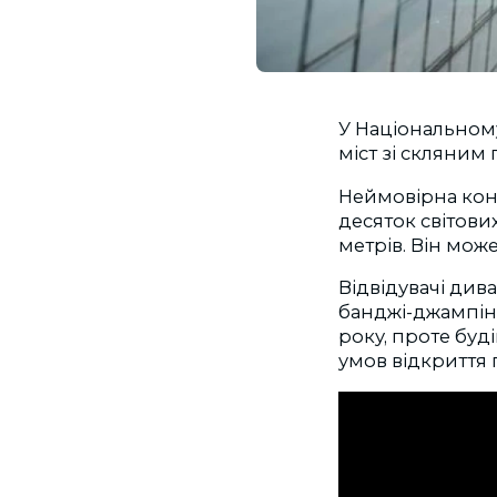
У Національному
міст зі скляним
Неймовірна конс
десяток світови
метрів. Він мож
Відвідувачі див
банджі-джампінг
року, проте буд
умов відкриття 