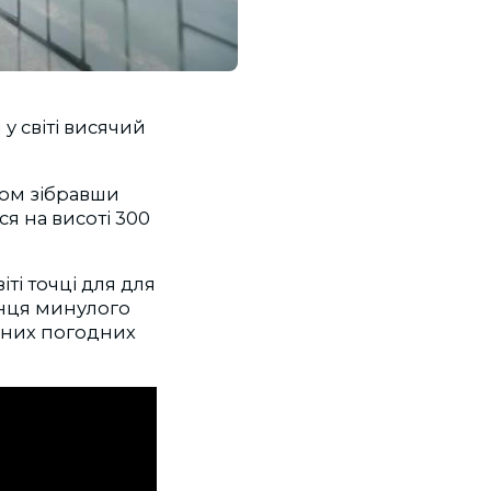
 світі висячий
лом зібравши
я на висоті 300
ті точці для для
інця минулого
ганих погодних