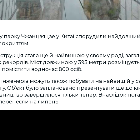
 парку Чжанцзяцзе у Китаї спорудили найдовший у
 покриттям.
трукція стала ще й найвищою у своєму роді, зага
х рекордів. Міст довжиною у 393 метри розміщуєтьс
е помістити водночас 800 осіб.
а інженерів можуть також побувати на найвищій у сві
у. Об’єкт було заплановано презентувати ще до к
івництво завершилося тільки тепер. Внаслідок по
перенесли на липень.