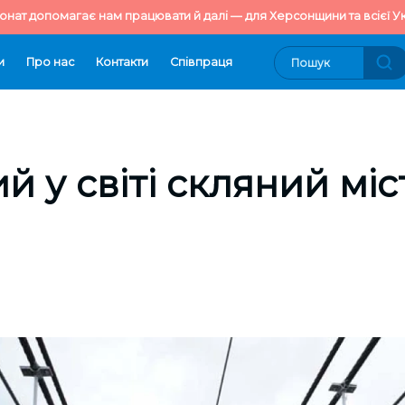
онат допомагає нам працювати й далі — для Херсонщини та всієї Ук
и
Про нас
Контакти
Cпівпраця
 у світі скляний міст