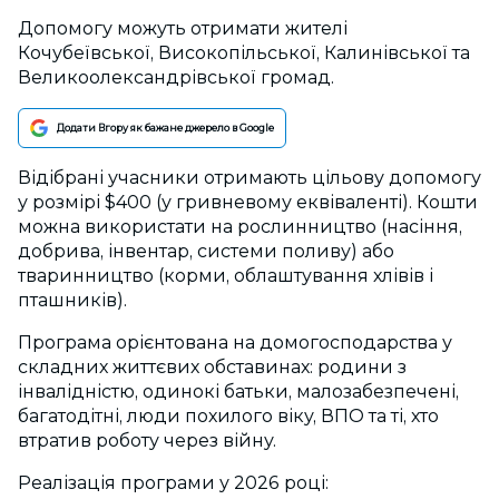
Допомогу можуть отримати жителі
Кочубеївської, Високопільської, Калинівської та
Великоолександрівської громад.
Додати Вгору як бажане джерело в Google
Відібрані учасники отримають цільову допомогу
у розмірі $400 (у гривневому еквіваленті). Кошти
можна використати на рослинництво (насіння,
добрива, інвентар, системи поливу) або
тваринництво (корми, облаштування хлівів і
пташників).
Програма орієнтована на домогосподарства у
складних життєвих обставинах: родини з
інвалідністю, одинокі батьки, малозабезпечені,
багатодітні, люди похилого віку, ВПО та ті, хто
втратив роботу через війну.
Реалізація програми у 2026 році: