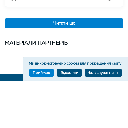
Читати ще
МАТЕРІАЛИ ПАРТНЕРІВ
Ми використовуємо cookies для покращення сайту.
Приймаю
Відхилити
Налаштування
ВГОРУ У СОЦМЕРЕЖАХ ТА МЕСЕНДЖЕРАХ
VGORU.ORG В GOOGLE NEWS
VGORU.ORG в GOOGLE NEWS