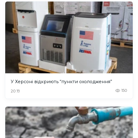
У Херсоні відкриють “пункти охолодження”
150
20:19