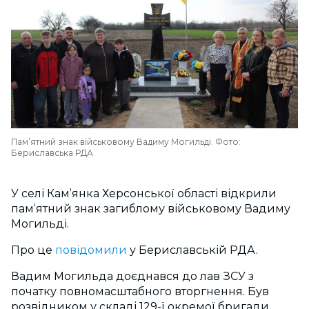
Пам’ятний знак військовому Вадиму Могильді. Фото:
Бериславська РДА
У селі Кам’янка Херсонської області відкрили
пам’ятний знак загиблому військовому Вадиму
Могильді.
Про це
повідомили
у Бериславській РДА.
Вадим Могильда доєднався до лав ЗСУ з
початку повномасштабного вторгнення. Був
розвідником у складі 129-ї окремої бригади