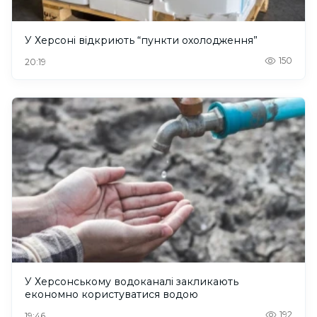
У Херсоні відкриють “пункти охолодження”
150
20:19
У Херсонському водоканалі закликають
економно користуватися водою
192
19:46