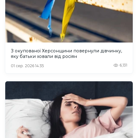
З окупованої Херсонщини повернули дівчинку,
яку батьки ховали від росіян
6,131
01 сер. 2026 14:35