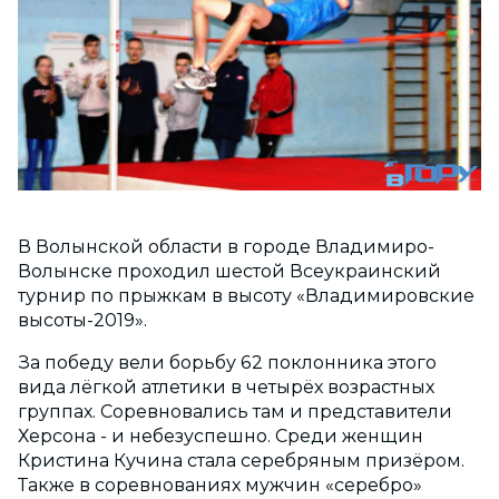
В Волынской области в городе Владимиро-
Волынске проходил шестой Всеукраинский
турнир по прыжкам в высоту «Владимировские
высоты-2019».
За победу вели борьбу 62 поклонника этого
вида лёгкой атлетики в четырёх возрастных
группах. Соревновались там и представители
Херсона - и небезуспешно. Среди женщин
Кристина Кучина стала серебряным призёром.
Также в соревнованиях мужчин «серебро»