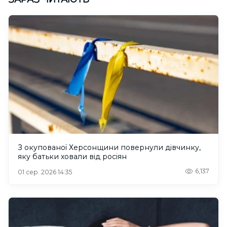
З окупованої Херсонщини повернули дівчинку,
яку батьки ховали від росіян
6,137
01 сер. 2026 14:35