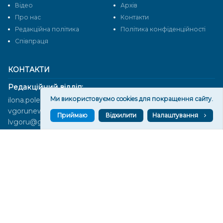
Відео
Архів
Про нас
Контакти
Редакційна політика
Політика конфіденційності
Cпівпраця
КОНТАКТИ
Редакційний відділ:
Ми використовуємо cookies для покращення сайту.
ilona.polesova@gmail.com
vgorunews@gmail.com
Приймаю
Відхилити
Налаштування
lvgoru@gmail.com
team@vgoru.org
Відділ продажів:
partnership@vgoru.org
oleksiylehen@vgoru.org