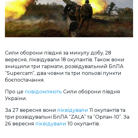
Сили оборони півдня за минулу добу, 28
вересня, ліквідували 18 окупантів. Також вони
знищили три гармати, розвідувальний БпЛА
“Supercam”, два човни та три польові пункти
боєпостачання.
Про це
повідомляють
Сили оборони півдня
України.
За 27 вересня вони
ліквідували
11 окупантів та
три розвідувальні БпЛА “ZALA” та “Орлан-10”. За
26 вересня
ліквідували
10 окупантів.