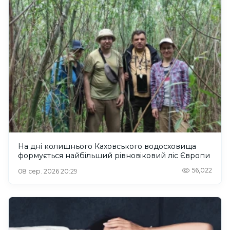
На дні колишнього Каховського водосховища
формується найбільший рівновіковий ліс Європи
56,022
08 сер. 2026 20:29