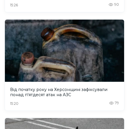
90
15:26
Від початку року на Херсонщині зафіксували
понад п'ятдесят атак на АЗС
79
15:20