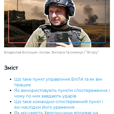
Владислав Волошин. Колаж: Вікторія Трохимчук / “Вгору”
Зміст
Що таке пункт управління БпЛА та як він
працює
Як використовують пункти спостереження і
чому по них завдають ударів
Що таке командно-спостережний пункт і
які наслідки його ураження
Як місцевість Херсонщини впливає на