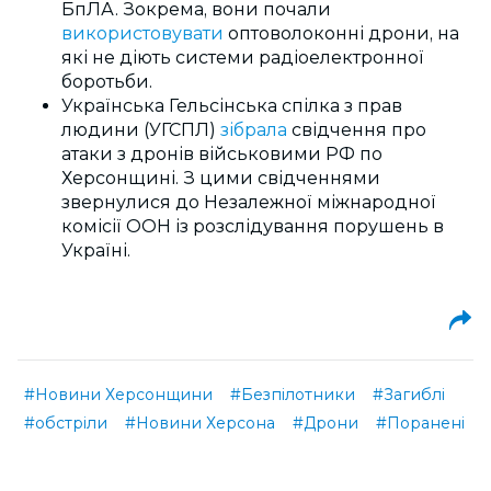
БпЛА. Зокрема, вони почали
використовувати
оптоволоконні дрони, на
які не діють системи радіоелектронної
боротьби.
Українська Гельсінська спілка з прав
людини (УГСПЛ)
зібрала
свідчення про
атаки з дронів військовими РФ по
Херсонщині. З цими свідченнями
звернулися до Незалежної міжнародної
комісії ООН із розслідування порушень в
Україні.
#Новини Херсонщини
#Безпілотники
#Загиблі
#обстріли
#Новини Херсона
#Дрони
#Поранені