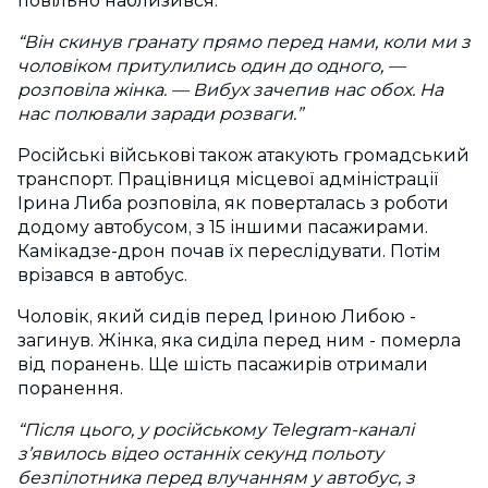
повільно наблизився.
“Він скинув гранату прямо перед нами, коли ми з
чоловіком притулились один до одного, —
розповіла жінка. — Вибух зачепив нас обох. На
нас полювали заради розваги.”
Російські військові також атакують громадський
транспорт. Працівниця місцевої адміністрації
Ірина Либа розповіла, як поверталась з роботи
додому автобусом, з 15 іншими пасажирами.
Камікадзе-дрон почав їх переслідувати. Потім
врізався в автобус.
Чоловік, який сидів перед Іриною Либою -
загинув. Жінка, яка сиділа перед ним - померла
від поранень. Ще шість пасажирів отримали
поранення.
“Після цього, у російському Telegram-каналі
з’явилось відео останніх секунд польоту
безпілотника перед влучанням у автобус, з