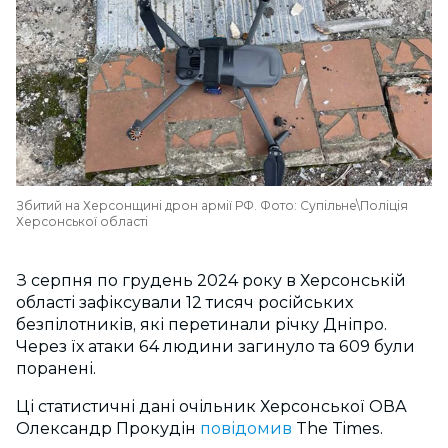
Збитий на Херсонщині дрон армії РФ. Фото: Супільне\Поліція
Херсонської області
З серпня по грудень 2024 року в Херсонській
області зафіксували 12 тисяч російських
безпілотників, які перетинали річку Дніпро.
Через їх атаки 64 людини загинуло та 609 були
поранені.
Ці статистичні дані очільник Херсонської ОВА
Олександр Прокудін
повідомив
The Times.