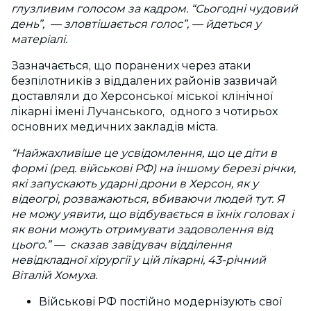
глузливим голосом за кадром. “Сьогодні чудовий
день”, — зловтішається голос”, — йдеться у
матеріалі.
Зазначається, що поранених через атаки
безпілотників з віддалених районів зазвичай
доставляли до Херсонської міської клінічної
лікарні імені Лучанського, одного з чотирьох
основних медичних закладів міста.
“Найжахливіше це усвідомлення, що це діти в
формі (ред. військові РФ) на іншому березі річки,
які запускають ударні дрони в Херсон, як у
відеогрі, розважаються, вбиваючи людей тут. Я
не можу уявити, що відбувається в їхніх головах і
як вони можуть отримувати задоволення від
цього.” — сказав завідувач відділення
невідкладної хірургії у цій лікарні, 43-річний
Віталій Хомуха.
Військові РФ постійно модернізують свої