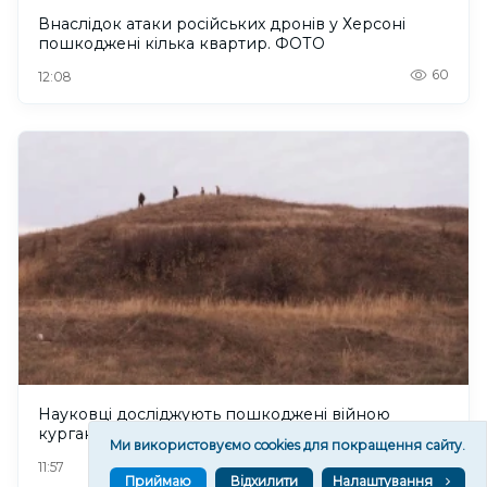
Внаслідок атаки російських дронів у Херсоні
пошкоджені кілька квартир. ФОТО
60
12:08
Науковці досліджують пошкоджені війною
кургани Херсонщини
Ми використовуємо cookies для покращення сайту.
74
11:57
Приймаю
Відхилити
Налаштування