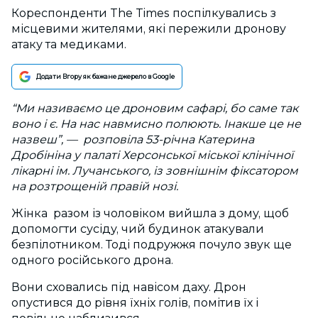
Кореспонденти The Times поспілкувались з
місцевими жителями, які пережили дронову
атаку та медиками.
Додати Вгору як бажане джерело в Google
“Ми називаємо це дроновим сафарі, бо саме так
воно і є. На нас навмисно полюють. Інакше це не
назвеш”, — розповіла 53-річна Катерина
Дробініна у палаті Херсонської міської клінічної
лікарні ім. Лучанського, із зовнішнім фіксатором
на розтрощеній правій нозі.
Жінка разом із чоловіком вийшла з дому, щоб
допомогти сусіду, чий будинок атакували
безпілотником. Тоді подружжя почуло звук ще
одного російського дрона.
Вони сховались під навісом даху. Дрон
опустився до рівня їхніх голів, помітив їх і