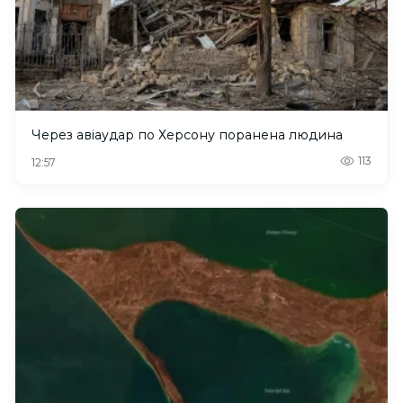
Через авіаудар по Херсону поранена людина
113
12:57