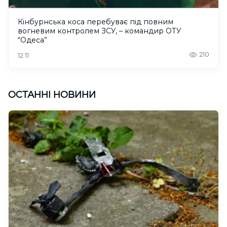
Кінбурнська коса перебуває під повним
вогневим контролем ЗСУ, – командир ОТУ
“Одеса”
210
12:11
ОСТАННІ НОВИНИ