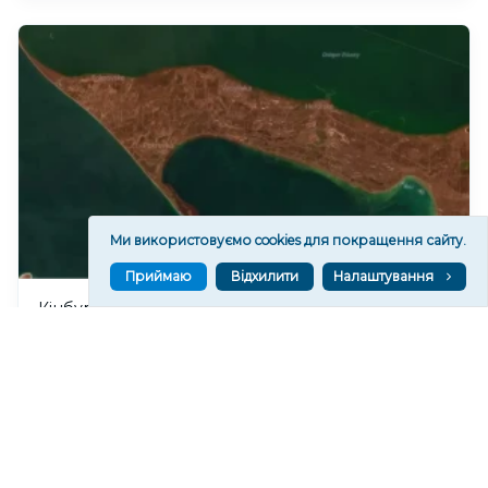
Ми використовуємо cookies для покращення сайту.
Приймаю
Відхилити
Налаштування
Кінбурнська коса перебуває під повним
вогневим контролем ЗСУ, – командир ОТУ
“Одеса”
210
12:11
Читати ще