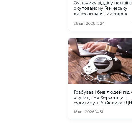
Очільнику відділу поліції в
окупованому Генічеську
винесли заочний вирок
26 кві. 2026 15:24
Грабував і бив людей під 
окупації. На Херсонщині
судитимуть бойовика «Д
16 кві. 2026 14:51