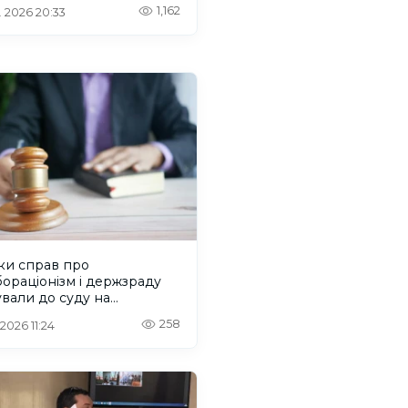
1,162
. 2026 20:33
ки справ про
ораціонізм і держзраду
вали до суду на
онщині?
258
 2026 11:24