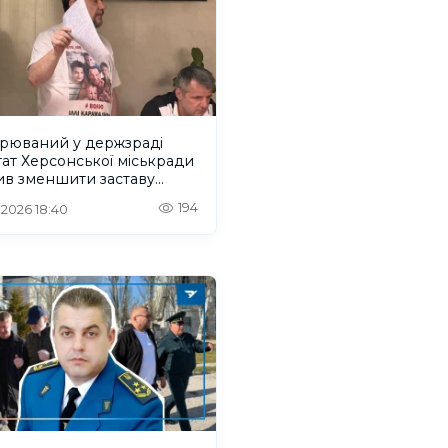
зрюваний у держзраді
ат Херсонської міськради
ив зменшити заставу
з онкозахворювання
194
. 2026 18:40