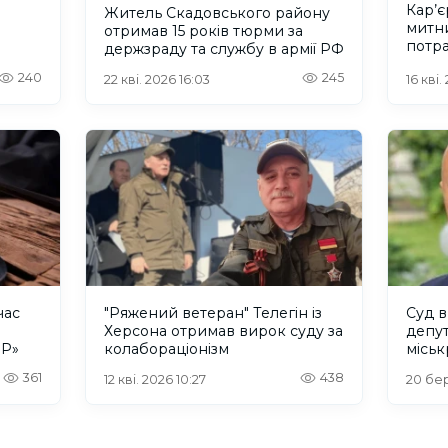
Кар’є
Житель Скадовського району
митн
отримав 15 років тюрми за
потра
держзраду та службу в армії РФ
окупа
240
245
22 кві. 2026 16:03
16 кві.
час
"Ряжений ветеран" Телегін із
Суд в
Херсона отримав вирок суду за
депут
НР»
колабораціонізм
місь
у дер
361
438
12 кві. 2026 10:27
20 бер