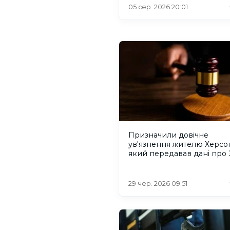
списків на обмін
05 сер. 2026 20:01
Призначили довічне
ув'язнення жителю Херсо
який передавав дані про
29 чер. 2026 09:51