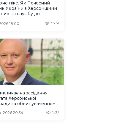
рне піке. Як Почесний
ик України з Херсонщини
пив на службу до
нтів
3,751
 2026 18:00
икликає на засідання
ата Херсонської
кради за обвинуваченням
жавній зраді
528
. 2026 20:34