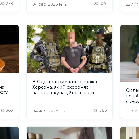
бік окупантів
278
359
04 сер. 2026 14:12
22 лип
В Одесі затримали чоловіка з
на,
Херсона, який охороняв
Скіль
 ЗСУ
вантажі окупаційної влади
колаб
скеру
Херс
369
385
04 чер. 2026 11:03
31 тра.