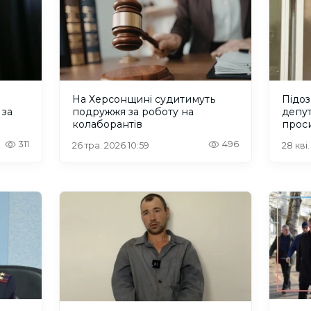
На Херсонщині судитимуть
Підо
 за
подружжя за роботу на
депут
колаборантів
прос
чере
311
496
26 тра. 2026 10:59
28 кві