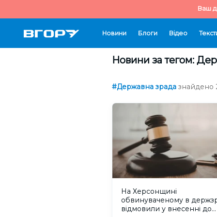
Ваш д
Новини
Блоги
Відео
Текст
Новини за тегом: Де
#Державна зрада
знайдено 2
На Херсонщині
обвинуваченому в держзр
відмовили у внесенні до