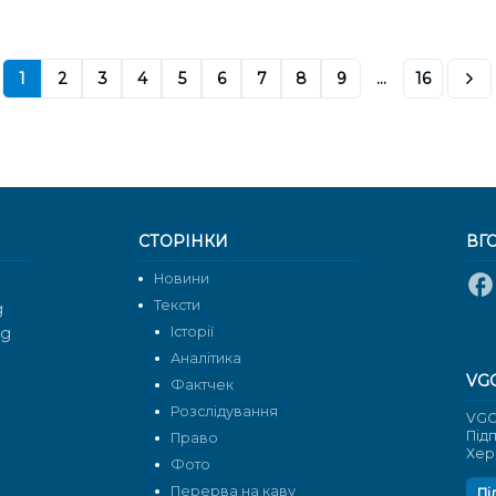
1
2
3
4
5
6
7
8
9
...
16
СТОРІНКИ
ВГ
Новини
Тексти
g
rg
Історії
Аналітика
VG
Фактчек
Розслідування
VGO
Під
Право
Хер
Фото
Перерва на каву
Пі