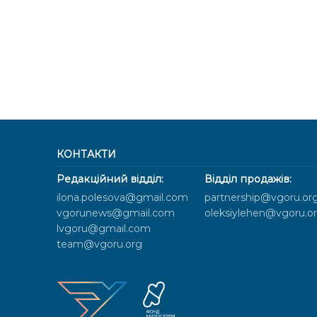
КОНТАКТИ
Редакційний відділ:
Відділ продажів:
ilona.polesova@gmail.com
partnership@vgoru.or
vgorunews@gmail.com
oleksiylehen@vgoru.o
lvgoru@gmail.com
team@vgoru.org