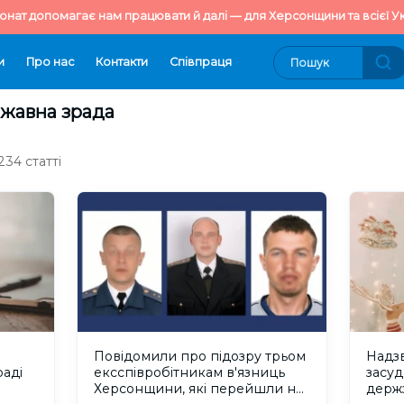
онат допомагає нам працювати й далі — для Херсонщини та всієї Ук
и
Про нас
Контакти
Cпівпраця
ржавна зрада
34 статті
Повідомили про підозру трьом
Надз
аді
ексспівробітникам в'язниць
засуд
Херсонщини, які перейшли на
держз