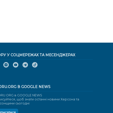
ОРУ У СОЦМЕРЕЖАХ ТА МЕСЕНДЖЕРАХ
ORU.ORG В GOOGLE NEWS
RU.ORG в GOOGLE NEWS
писуйтеся, щоб знати останні новини Херсона та
сонщини сьогодні
дписатися