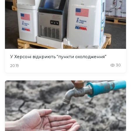
У Херсоні відкриють “пункти охолодження”
30
20:19