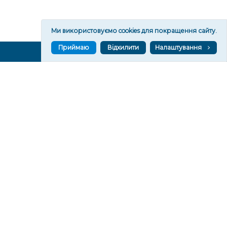
Ми використовуємо cookies для покращення сайту.
Приймаю
Відхилити
Налаштування
ВГОРУ У СОЦМЕРЕЖАХ ТА МЕСЕНДЖЕРАХ
VGORU.ORG В GOOGLE NEWS
VGORU.ORG в GOOGLE NEWS
Підписуйтеся, щоб знати останні новини Херсона та
Херсонщини сьогодні
Підписатися
СТОРІНКИ
Новини
Тексти