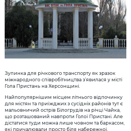
Зупинка для річкового транспорту як зразок
міжнародного співробітництва з’явилася у місті
Гола Пристань на Херсонщині.
Найпопулярнішим місцем літнього відпочинку
для містян та приїжджих з сусідніх районів тут є
мальовничий острів Білогрудів на річці Чайка,
що розташований навпроти Голої Пристані. Але
дістатися туди можна лише човном та баркасом,
які причалювали просто біля набережної.