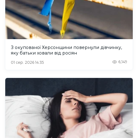
З окупованої Херсонщини повернули дівчинку,
яку батьки ховали від росіян
6,149
01 сер. 2026 14:35