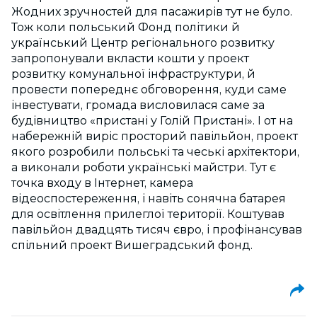
Жодних зручностей для пасажирів тут не було.
Тож коли польський Фонд політики й
український Центр регіонального розвитку
запропонували вкласти кошти у проект
розвитку комунальної інфраструктури, й
провести попереднє обговорення, куди саме
інвестувати, громада висловилася саме за
будівництво «пристані у Голій Пристані». І от на
набережній виріс просторий павільйон, проект
якого розробили польські та чеські архітектори,
а виконали роботи українські майстри. Тут є
точка входу в Інтернет, камера
відеоспостереження, і навіть сонячна батарея
для освітлення прилеглої території. Коштував
павільйон двадцять тисяч євро, і профінансував
спільний проект Вишеградський фонд.