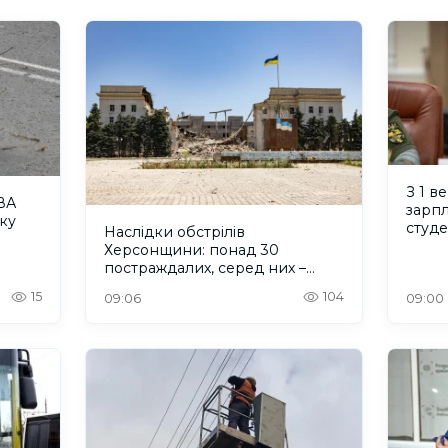
З 1 в
ВА
зарпл
ку
студ
Наслідки обстрілів
Херсонщини: понад 30
постраждалих, серед них –
дитина
15
104
09:06
09:00