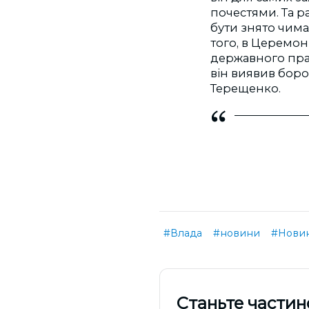
почестями. Та ра
бути знято чима
того, в Церемон
державного прап
він виявив боро
Терещенко.
#Влада
#новини
#Новин
Cтаньте частин