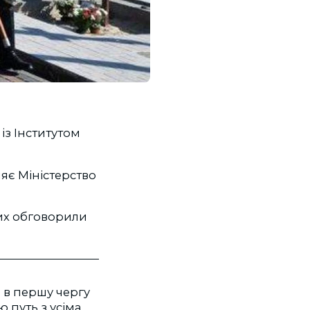
із Інститутом
яє Міністерство
лих обговорили
о в першу чергу
ю путь з усіма