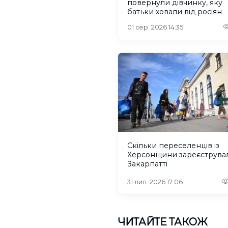
повернули дівчинку, яку
батьки ховали від росіян
01 сер. 2026 14:35
Скільки переселенців із
Херсонщини зареєструва
Закарпатті
31 лип. 2026 17:06
ЧИТАЙТЕ ТАКОЖ