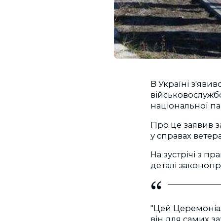
В Україні з'яви
військовослужбо
національної пам
Про це заявив з
у справах ветер
На зустрічі з п
деталі законопр
"Цей Церемоніал
він для самих з