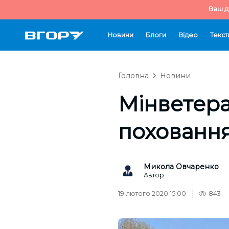
Ваш д
Новини
Блоги
Відео
Текст
Головна
Новини
Мінветера
поховання
Микола Овчаренко
Автор
19 лютого 2020 15:00
843