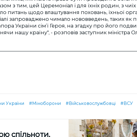
зом з тим, цей Церемоніал і для їхніх родин, з чиї
ло питань щодо влаштування поховань, їхньої орган
іалі запроваджено чимало нововведень, таких як 
ора України сім’ї Героя, на згадку про його подвиг 
нячи нашу країну", - розповів заступник міністра 
и України
#Міноборони
#Військовослужбовці
#ВСУ
ою спільноти,