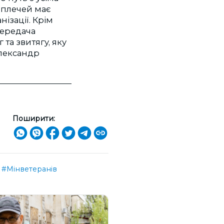
х плечей має
ізації. Крім
передача
та звитягу, яку
Олександр
Поширити:
#Мінветеранів