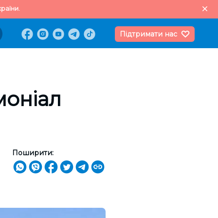
раїни.
Підтримати нас
моніал
Поширити: