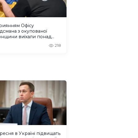
приянням Офісу
дсмана з окупованої
онщини виїхали понад
людей
218
ересня в Україні підвищать