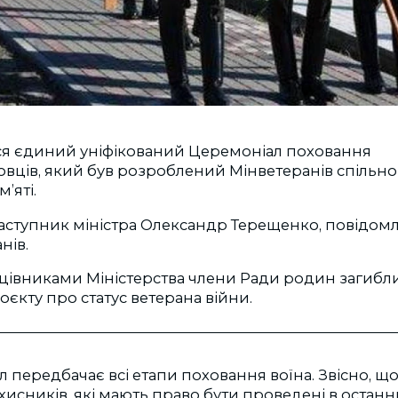
вся єдиний уніфікований Церемоніал поховання
вців, який був розроблений Мінветеранів спільно 
’яті.
аступник міністра Олександр Терещенко, повідомл
анів.
рацівниками Міністерства члени Ради родин загиб
оєкту про статус ветерана війни.
 передбачає всі етапи поховання воїна. Звісно, щ
ахисників, які мають право бути проведені в останн