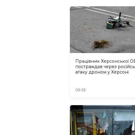
Працівник Херсонської О
постраждав через російсь
атаку дроном у Херсоні
09:53