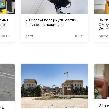
ення
У Херсоні повернули світло
За с
 не
більшості споживачів
Омбу
си
Херс
300 
86
99
08:13
08:00
З 1 в
ВА