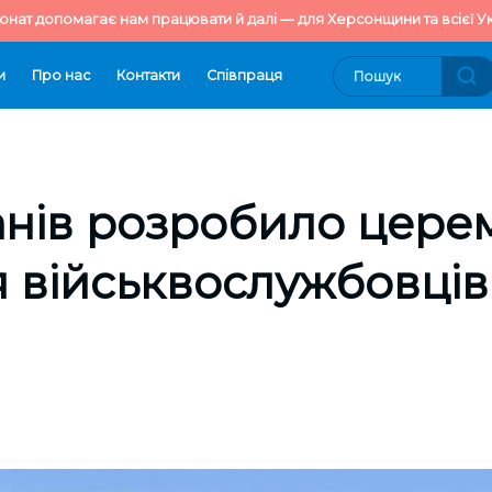
онат допомагає нам працювати й далі — для Херсонщини та всієї Ук
и
Про нас
Контакти
Cпівпраця
нів розробило цере
 військвослужбовців