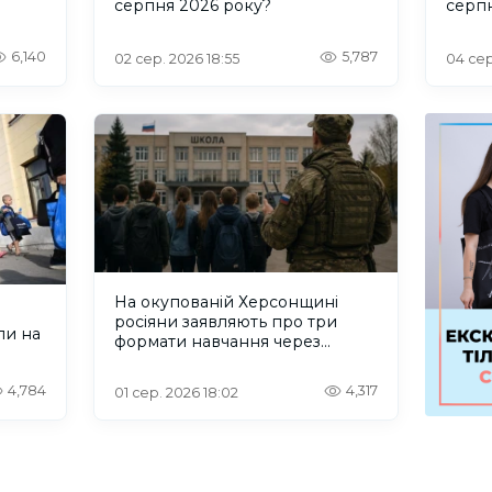
серпня 2026 року?
серп
6,140
5,787
02 сер. 2026 18:55
04 сер
На окупованій Херсонщині
росіяни заявляють про три
ли на
формати навчання через
проблеми зі світлом та
інтернетом
4,784
4,317
01 сер. 2026 18:02