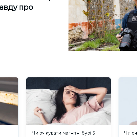
равду про
и
Чи очікувати магнітні бурі 3
Чи оч