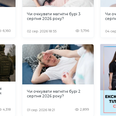
и
Чи очікувати магнітні бурі 3
Чи оч
серпня 2026 року?
серп
6,160
5,796
02 сер. 2026 18:55
04 сер
і
Чи очікувати магнітні бурі 2
и
серпня 2026 року?
4,318
2,899
01 сер. 2026 18:21