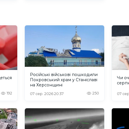
Російські військові пошкодили
деться
Чи оч
Покровський храм у Станіславі
серп
на Херсонщині
192
250
07 сер. 2026 20:37
07 сер