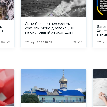
Сили безпілотних систем
ть
Загин
уразили місце дислокації ФСБ
ів
Херс
на окупованій Херсонщині
Шпил
відбу
177
353
07 сер. 2026 18:59
07 сер