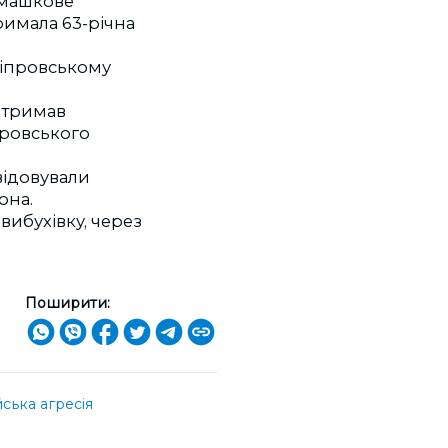
омашкове
римала 63-річна
Дніпровському
отримав
провського
відовували
она.
вибухівку, через
Поширити:
ська агресія