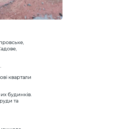
провське,
Садове,
.
ові квартали
их будинків.
руди та