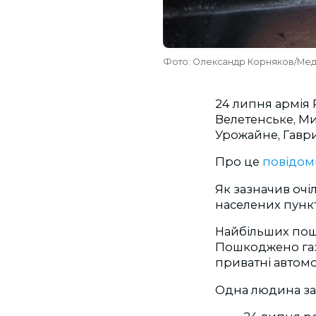
Фото: Олександр Корняков/Мед
24 липня армія 
Велетенське, Мих
Урожайне, Гаври
Про це
повідом
Як зазначив очі
населених пунк
Найбільших пошк
Пошкоджено газ
приватні автомоб
Одна людина за