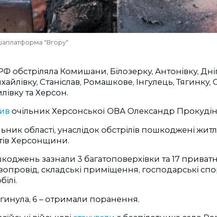
іаплатформа "Вгору"
РФ обстріляла Комишани, Білозерку, Антонівку, Дні
айлівку, Станіслав, Ромашкове, Інгулець, Тягинку, 
лівку та Херсон.
ив
очільник Херсонської ОВА Олександр Прокудін
льник області, унаслідок обстрілів пошкоджені житл
тів Херсонщини.
оджень зазнали 3 багатоповерхівки та 17 приватн
опровід, складські приміщення, господарські спо
ілі.
гинула, 6 – отримали поранення.