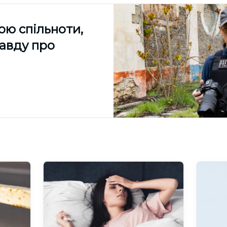
ою спільноти,
равду про