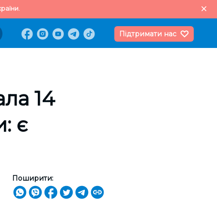
раїни.
Підтримати нас
ла 14
: є
Поширити: