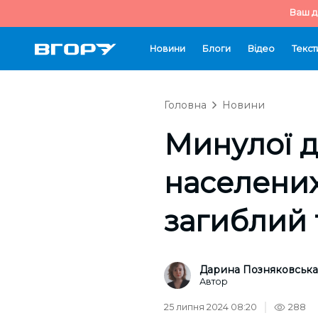
Ваш д
Новини
Блоги
Відео
Текст
Головна
Новини
Минулої д
населених
загиблий 
Дарина Позняковська
Автор
25 липня 2024 08:20
288