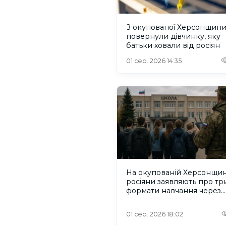
З окупованої Херсонщин
повернули дівчинку, яку
батьки ховали від росіян
01 сер. 2026 14:35
На окупованій Херсонщин
росіяни заявляють про тр
формати навчання через
проблеми зі світлом та
інтернетом
01 сер. 2026 18:02