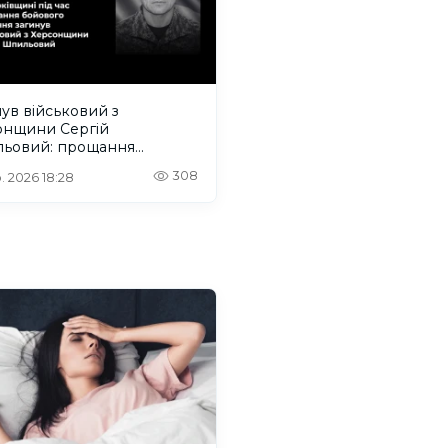
ув військовий з
онщини Сергій
ьовий: прощання
деться на Одещині
308
. 2026 18:28