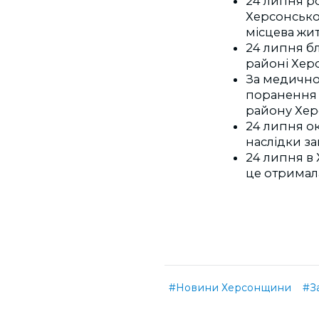
24 липня ро
Херсонської
місцева жит
24 липня бл
районі Хер
За медичн
поранення 
району Хер
24 липня ок
наслідки за
24 липня в 
це отримал
#Новини Херсонщини
#З