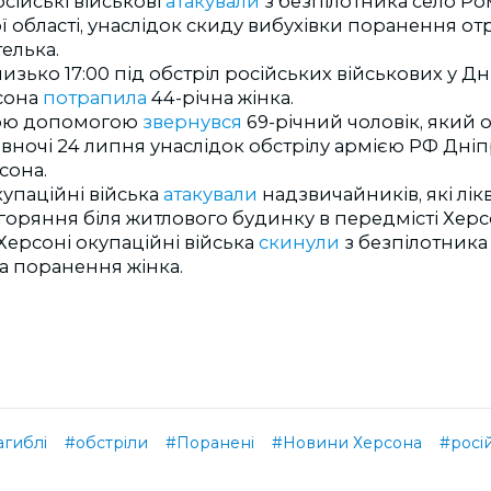
сійські військові
атакували
з безпілотника село Р
 області, унаслідок скиду вибухівки поранення от
елька.
изько 17:00 під обстріл російських військових у 
сона
потрапила
44-річна жінка.
ою допомогою
звернувся
69-річний чоловік, який 
вночі 24 липня унаслідок обстрілу армією РФ Дні
сона.
упаційні війська
атакували
надзвичайників, які лік
горяння біля житлового будинку в передмісті Херс
Херсоні окупаційні війська
скинули
з безпілотника 
а поранення жінка.
агиблі
#обстріли
#Поранені
#Новини Херсона
#росій