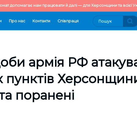
онат допомагає нам працювати й далі — для Херсонщини та всієї Ук
и
Про нас
Контакти
Cпівпраця
оби армія РФ атакува
 пунктів Херсонщини
та поранені