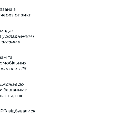
язана з
н через ризики
омадах
є ускладненим і
магазин в
ам та
ломобільних
ювалася з 26
иїжджає до
х
. За даними
ання, і він
 РФ відбувалися