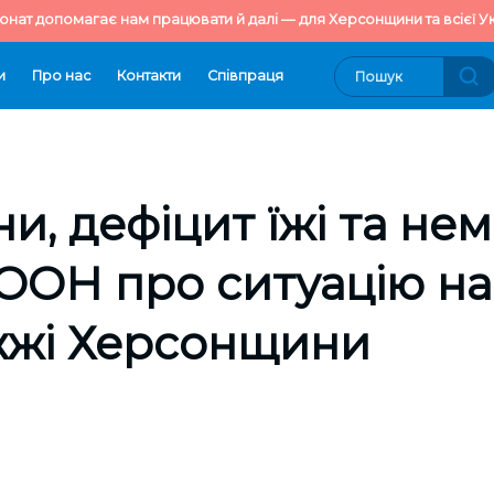
онат допомагає нам працювати й далі — для Херсонщини та всієї Ук
и
Про нас
Контакти
Cпівпраця
ни, дефіцит їжі та не
: ООН про ситуацію на
жжі Херсонщини