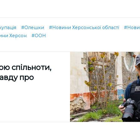
купація
#Олешки
#Новини Херсонської області
#Нови
ини Херсон
#ООН
ою спільноти,
равду про