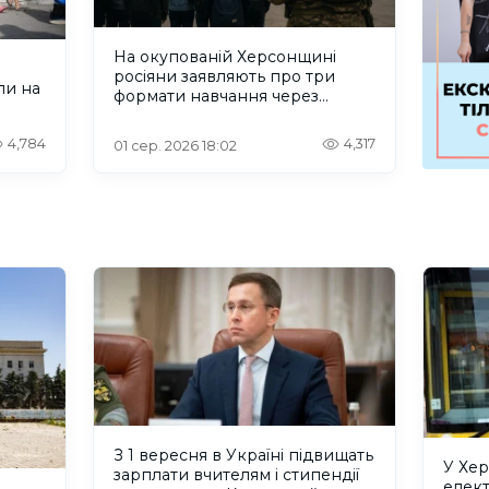
На окупованій Херсонщині
росіяни заявляють про три
ли на
формати навчання через
проблеми зі світлом та
інтернетом
4,784
4,317
01 сер. 2026 18:02
З 1 вересня в Україні підвищать
У Хе
зарплати вчителям і стипендії
елек