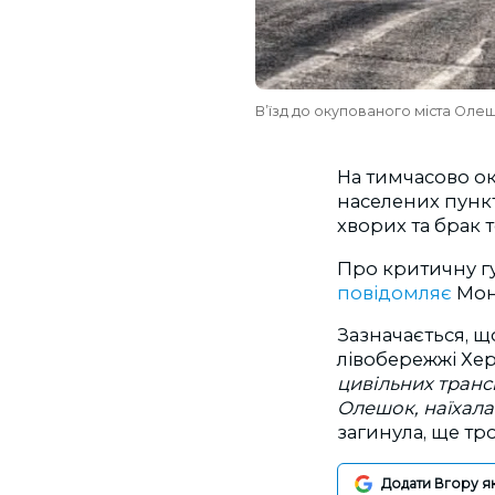
В’їзд до окупованого міста Оле
На тимчасово ок
населених пункт
хворих та брак 
Про критичну г
повідомляє
Моні
Зазначається, щ
лівобережжі Хе
цивільних транс
Олешок, наїхала 
загинула, ще тр
Додати Вгору я