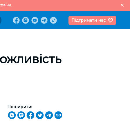
раїни.
Підтримати нас
можливість
Поширити: