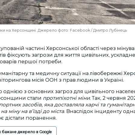
шки на Херсонщині. Джерело фото: Facebook / Дмитро Лубінець
упованій частині Херсонської області через мінуван
ів фіксують загрози для життя цивільних, ускладне
товарів першої потреби.
уманітарну та медичну ситуації на лівобережжі Х
торингова місія ООН з прав людини в Україні.
о однією з основних загроз для цивільного населе
рсонщини стали
протипіхотні міни
. Так, 2 червня 2
портних засобів, яка доставляла харчі та гуманітар
на міну на в’їзді до міста
. Внаслідок інциденту од
оє дістали поранення.
к бажане джерело в Google