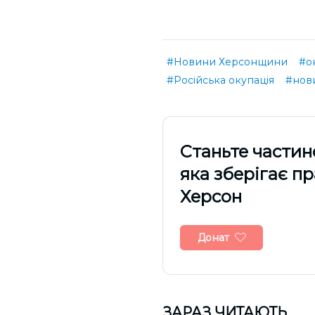
#Новини Херсонщини
#о
#Російська окупація
#нов
Cтаньте частин
яка зберігає п
Херсон
Донат
ЗАРАЗ ЧИТАЮТЬ