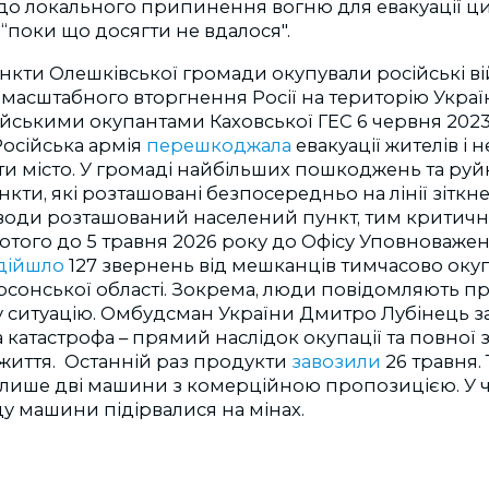
о локального припинення вогню для евакуації ци
“поки що досягти не вдалося".
ункти Олешківської громади окупували російські в
масштабного вторгнення Росії на територію Украї
ійськими окупантами Каховської ГЕС 6 червня 202
 Російська армія
перешкоджала
евакуації жителів і
ти місто. У громаді найбільших пошкоджень та ру
нкти, які розташовані безпосередньо на лінії зіткн
води розташований населений пункт, тим критичні
ютого до 5 травня 2026 року до Офісу Уповноважен
дійшло
127 звернень від мешканців тимчасово оку
рсонської області. Зокрема, люди повідомляють п
у ситуацію. Омбудсман України Дмитро Лубінець з
 катастрофа – прямий наслідок окупації та повної 
життя. Останній раз продукти
завозили
26 травня. 
лише дві машини з комерційною пропозицією. У 
ду машини підірвалися на мінах.