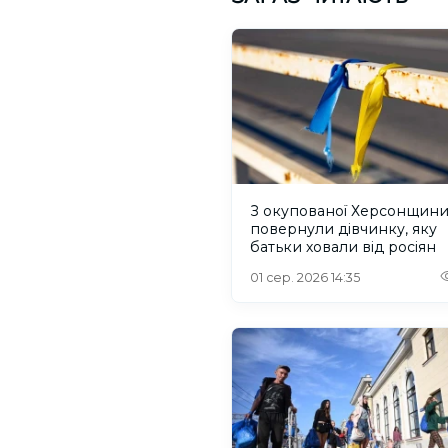
З окупованої Херсонщин
повернули дівчинку, яку
батьки ховали від росіян
01 сер. 2026 14:35