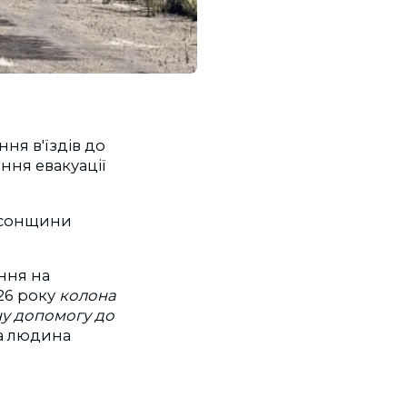
ня в'їздів до
ння евакуації
ерсонщини
ння на
026 року
колона
ну допомогу до
на людина