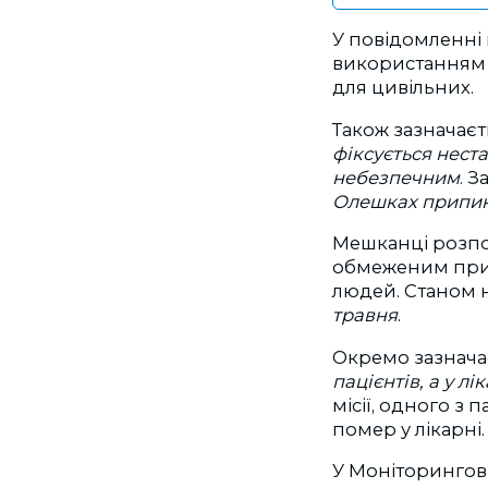
У повідомленні 
використанням п
для цивільних.
Також зазначаєт
фіксується нест
небезпечним
. 
Олешках припини
Мешканці розпо
обмеженим прив
людей. Станом 
травня
.
Окремо зазнача
пацієнтів, а у 
місії, одного з 
помер у лікарні
У Моніторингові