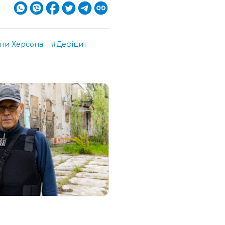
ни Херсона
#Дефіцит