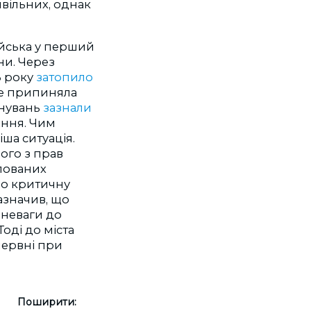
вільних, однак
ійська у перший
ни. Через
3 року
затопило
 не припиняла
йнувань
зазнали
ення. Чим
ша ситуація.
ого з прав
пованих
ро критичну
азначив, що
зневаги до
Тоді до міста
червні при
Поширити: