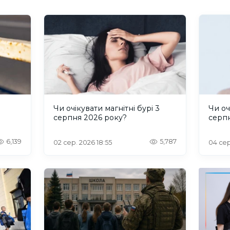
и
Чи очікувати магнітні бурі 3
Чи оч
серпня 2026 року?
серп
6,139
5,787
02 сер. 2026 18:55
04 сер