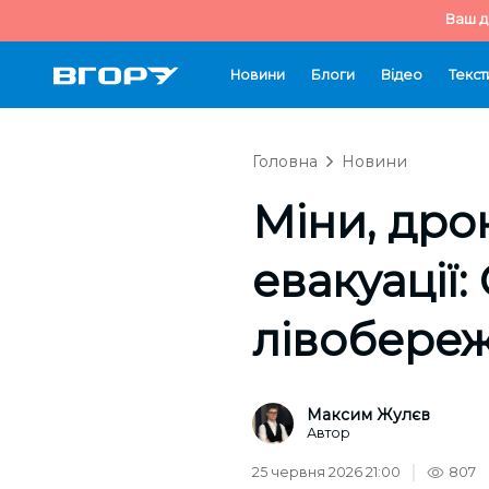
Ваш д
Новини
Блоги
Відео
Текст
Головна
Новини
Міни, дро
евакуації
лівобере
Максим Жулєв
Автор
25 червня 2026 21:00
807