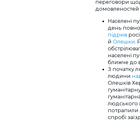
переговори щод
домовленостей 
Населені п
день повно
підрив
рос
й
Олешки
.
обстрілюва
населені пу
ближче до 
З початку л
людини
на
Олешків Хе
гуманітарн
гуманітарна
людського 
потрапили 
спробі заїз