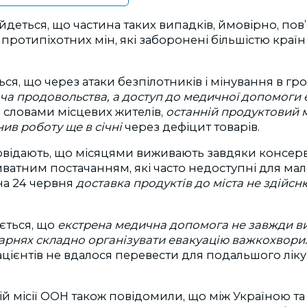
йдеться, що частина таких випадків, ймовірно, пов’
ротипіхотних мін, які заборонені більшістю краї
ься, що через атаки безпілотників і мінування в гр
ача продовольства, а доступ до медичної допомоги 
За словами місцевих жителів,
останній продуктовий 
в роботу ще в січні
через дефіцит товарів.
відають, що місяцями виживають завдяки консерв
атним постачанням, які часто недоступні для ма
на 24 червня
доставка продуктів до міста не здійсн
ється, що
екстрена медична допомога не завжди в
лікарнях складно організувати евакуацію важкохвори
пацієнтів не вдалося перевести для подальшого лікув
.
й місії ООН також повідомили, що між Україною та