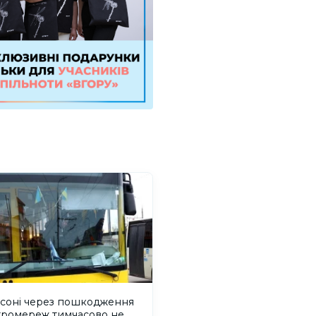
рсоні через пошкодження
тромереж тимчасово не