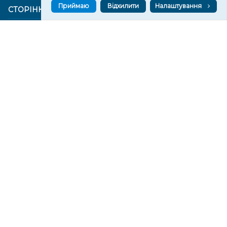
Приймаю
Відхилити
Налаштування
СТОРІНКИ
Новини
Тексти
Історії
Аналітика
Фактчек
Розслідування
Право
Фото
Перерва на каву
Промо
Життя
Блоги
Відео
Архів
Про нас
Контакти
Редакційна політика
Політика конфіденційності
Cпівпраця
КОНТАКТИ
Редакційний відділ:
ilona.polesova@gmail.com
vgorunews@gmail.com
lvgoru@gmail.com