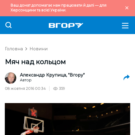
Ваш донат допомагає нам працювати й далі — для
Херсонщини та всієї України.
Головна
Новини
Мяч над кольцом
Александр Крупица, "Вгору"
Автор
08 жовтня 2016 00:34
359