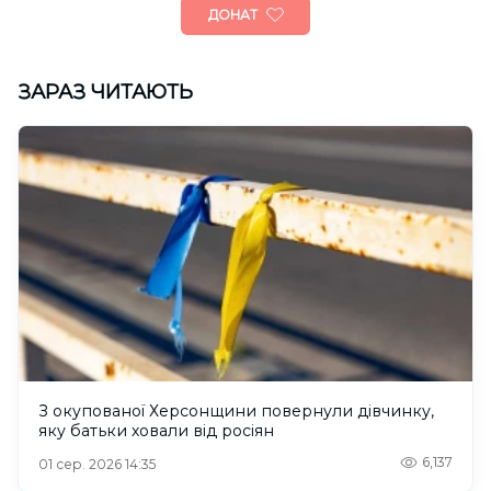
ДОНАТ
ЗАРАЗ ЧИТАЮТЬ
З окупованої Херсонщини повернули дівчинку,
яку батьки ховали від росіян
6,137
01 сер. 2026 14:35