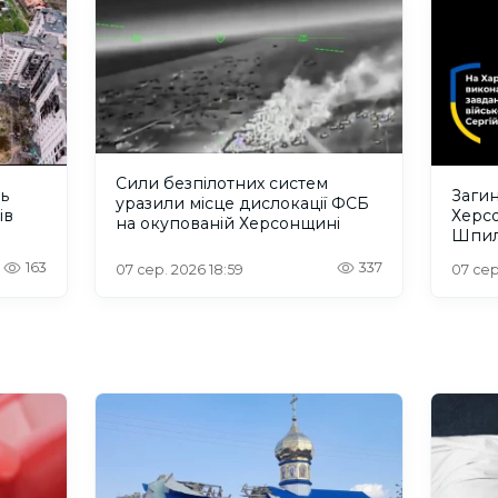
Сили безпілотних систем
ть
Загин
уразили місце дислокації ФСБ
ів
Херс
на окупованій Херсонщині
Шпил
відбу
163
337
07 сер. 2026 18:59
07 сер