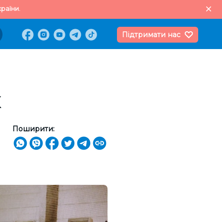
раїни.
Підтримати нас
к
Поширити: