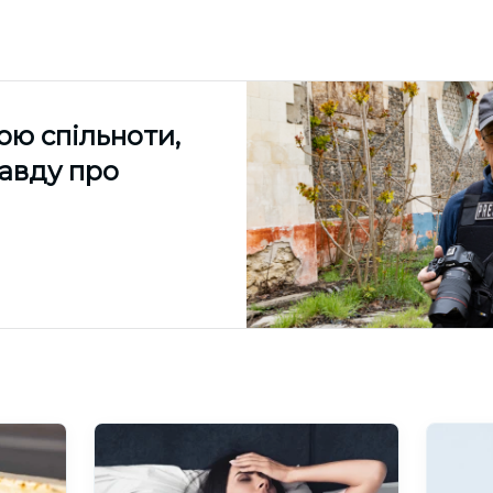
ою спільноти,
равду про