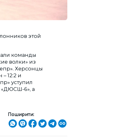
клонников этой
ехали команды
ие волки» из
непр». Херсонцы
– 12:2 и
епр» уступил
 «ДЮСШ-6», а
Поширити: