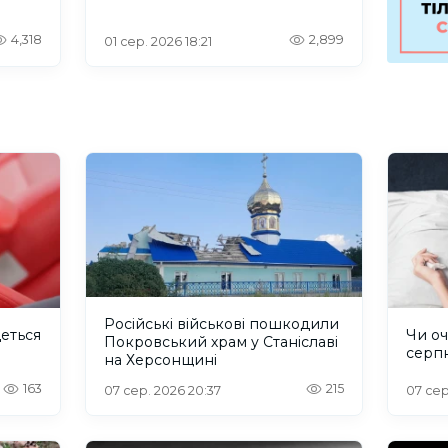
4,318
2,899
01 сер. 2026 18:21
Російські військові пошкодили
деться
Чи оч
Покровський храм у Станіславі
серп
на Херсонщині
163
215
07 сер. 2026 20:37
07 сер