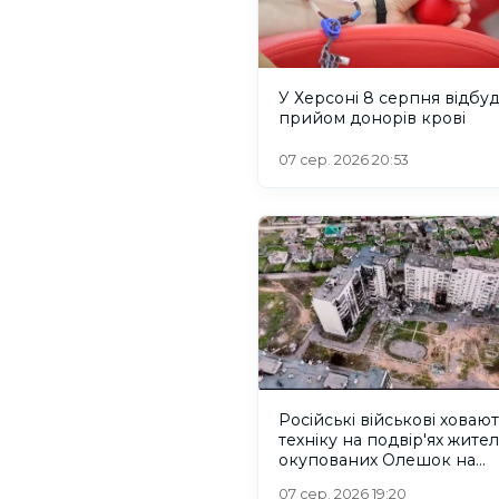
У Херсоні 8 серпня відбу
прийом донорів крові
07 сер. 2026 20:53
Російські військові ховаю
техніку на подвір'ях жител
окупованих Олешок на
Херсонщині
07 сер. 2026 19:20