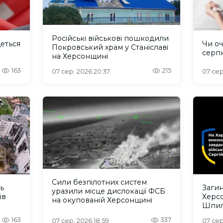
Російські військові пошкодили
деться
Чи оч
Покровський храм у Станіславі
серп
на Херсонщині
163
215
07 сер. 2026 20:37
07 сер
Сили безпілотних систем
ть
Загин
уразили місце дислокації ФСБ
ів
Херс
на окупованій Херсонщині
Шпил
відбу
163
337
07 сер. 2026 18:59
07 сер