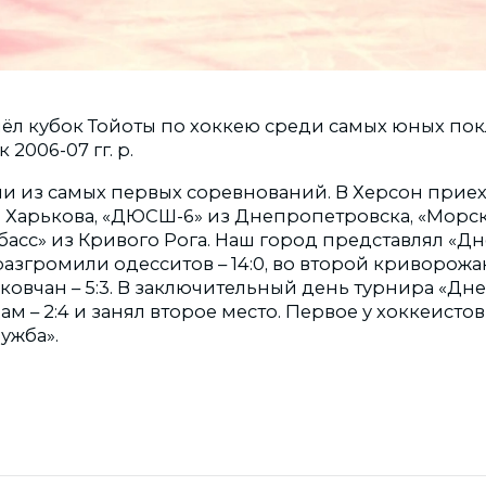
ёл кубок Тойоты по хоккею среди самых юных по
2006-07 гг. р.
дни из самых первых соревнований. В Херсон при
з Харькова, «ДЮСШ-6» из Днепропетровска, «Морск
басс» из Кривого Рога. Наш город представлял «Д
азгромили одесситов – 14:0, во второй криворожан 
ковчан – 5:3. В заключительный день турнира «Дн
 – 2:4 и занял второе место. Первое у хоккеистов
ружба».