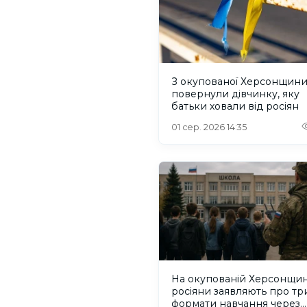
З окупованої Херсонщин
повернули дівчинку, яку
батьки ховали від росіян
01 сер. 2026 14:35
На окупованій Херсонщин
росіяни заявляють про тр
формати навчання через