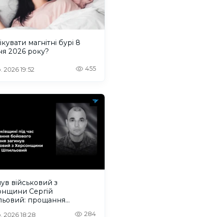
ікувати магнітні бурі 8
ня 2026 року?
455
. 2026 19:52
ув військовий з
онщини Сергій
ьовий: прощання
деться на Одещині
284
. 2026 18:28