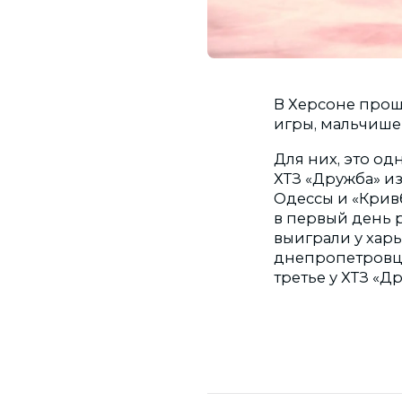
В Херсоне прош
игры, мальчишек 
Для них, это о
ХТЗ «Дружба» и
Одессы и «Крив
в первый день р
выиграли у харь
днепропетровцам
третье у ХТЗ «Д