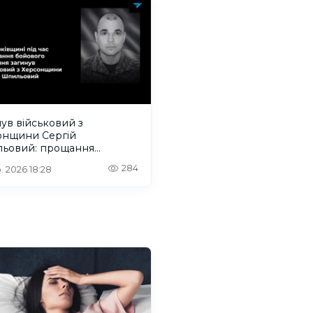
ув військовий з
онщини Сергій
ьовий: прощання
деться на Одещині
284
. 2026 18:28