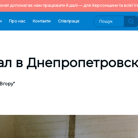
онат допомагає нам працювати й далі — для Херсонщини та всієї Ук
и
Про нас
Контакти
Cпівпраця
ал в Днепропетровс
Вгору"