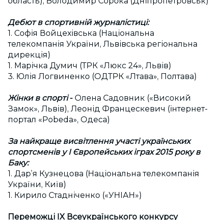
область), Володимир Сорока (Дніпропетровськ)
Дебют в спортивній журналістиці:
1. Софія Войцехівська (Національна
телекомпанія України, Львівська регіональна
дирекція)
1. Марічка Думич (ТРК «Люкс 24», Львів)
3. Юлія Логвиненко (ОДТРК «Лтава», Полтава)
Жінки в спорті
-
Олена Садовник («Високий
Замок», Львів), Леонід Францескевич (інтернет-
портал «Pobeda», Одеса)
За найкраще висвітлення участі українських
спортсменів у І Європейських іграх 2015 року в
Баку:
1. Дар’я Кузнецова (Національна телекомпанія
України, Київ)
1. Кирило Стадніченко («УНІАН»)
Переможці IX Всеукраїнського конкурсу