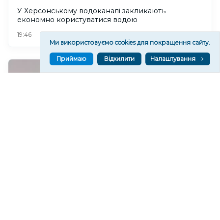
У Херсонському водоканалі закликають
економно користуватися водою
75
19:46
Ми використовуємо cookies для покращення сайту.
Приймаю
Відхилити
Налаштування
У Херсоні готовність теплових мереж становить
близько 45%.
107
19:32