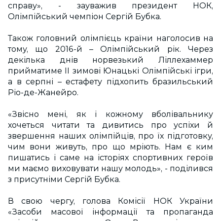
справу», - зауважив президент НОК,
Олімпійський чемпіон Сергій Бубка.
Також головний олімпієць країни наголосив на
тому, що 2016-й – Олімпійський рік. Через
декілька днів норвезький Ліллехаммер
прийматиме II зимові Юнацькі Олімпійські ігри,
а в серпні – естафету підхопить бразильський
Ріо-де-Жанейро.
«Звісно мені, як і кожному вболівальнику
хочеться читати та дивитись про успіхи й
звершення наших олімпійців, про їх підготовку,
чим вони живуть, про що мріють. Нам є ким
пишатись і саме на історіях спортивних героїв
ми маємо виховувати нашу молодь», - поділився
з присутніми Сергій Бубка.
В свою чергу, голова Комісії НОК України
«Засоби масової інформації та пропаганда