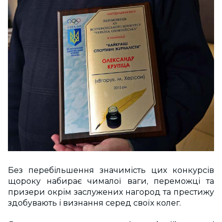
Без перебільшення значимість цих конкурсів
щороку набирає чималої ваги, переможці та
призери окрім заслужених нагород та престижу
здобувають і визнання серед своїх колег.