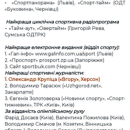
-
«Спортпанорама» (Львів), «Спорт-тайм» (ОДТ
«Буковина», Чернівці)
Найкраща циклічна спортивна радіопрограма
-
«Тайм-аут», «Овертайм» (Григорій Рева,
Сумська ОДТРК)
Найкраще електронне видання (відділ спорту):
1. «Гал-інфо» www.galinfo.com.ua/sport (Львів)
2. «Проспорт» prosport.zp.ua (Запоріжжя)
3. Сайт sportbuk.com (Чернівці)
Найкращі спортивні журналісти:
1. Олександр Крупіца («Вгору», Херсон)
2. Володимир Тарасюк («Uzhgorod.net»,
Закарпаття)
3. Євгенія Золотоверха («Новини спорту», «Спорт-
тижневик», ТРК «Київ», Київ)
За відданість олімпійському руху
Фарід Досаєв (Київ), Валентина Пожилова (Київ),
Володимир Сімачов (м. Козятин, Вінницька