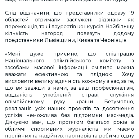
Слід відзначити, що представники одразу 19
областей отримали заслужені відзнаки як
переможців, так і лауреатів конкурсів. Найбільшу
кількість нагород повезуть додому
представники Львівщини, Києва та Чернівців.
«Мені дуже приємно, що співпрацю
Національного олімпійського комітету із
засобами масової інформації сміливо можна
вважати ефективною та плідною. Хочу
висловити велику вдячність кожному з вас, за те,
що ви завжди з нами, за ваш професіоналізм,
відданість улюбленій справі, служіння
олімпійському руху країни. Безумовно,
реалізація усіх наших проектів та досягнення
успіхів неможлива без підтримки мас-медіа.
Дякуємо вам, що протягом багатьох років в
обличчі спортивних журналістів ми маємо
постійних та надійних партнерів та робимо одну