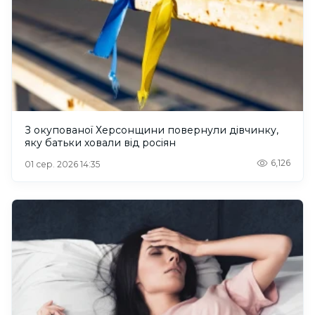
З окупованої Херсонщини повернули дівчинку,
яку батьки ховали від росіян
6,126
01 сер. 2026 14:35