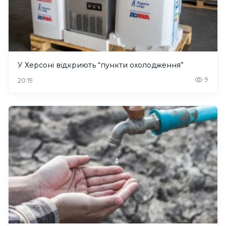
У Херсоні відкриють “пункти охолодження”
9
20:19