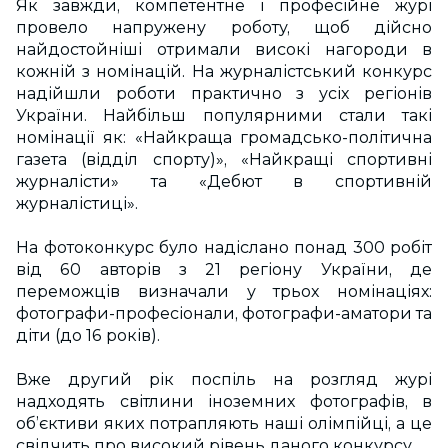
Як завжди, компетентне і професійне журі
провело напружену роботу, щоб дійсно
найдостойніші отримали високі нагороди в
кожній з номінацій. На журналістський конкурс
надійшли роботи практично з усіх регіонів
України. Найбільш популярними стали такі
номінації як: «Найкраща громадсько-політична
газета (відділ спорту)», «Найкращі спортивні
журналісти» та «Дебют в спортивній
журналістиці».
На фотоконкурс було надіслано понад 300 робіт
від 60 авторів з 21 регіону України, де
переможців визначали у трьох номінаціях:
фотографи-професіонали, фотографи-аматори та
діти (до 16 років).
Вже другий рік поспіль на розгляд журі
надходять світлини іноземних фотографів, в
об’єктиви яких потрапляють наші олімпійці, а це
свідчить про високий рівень даного конкурсу.