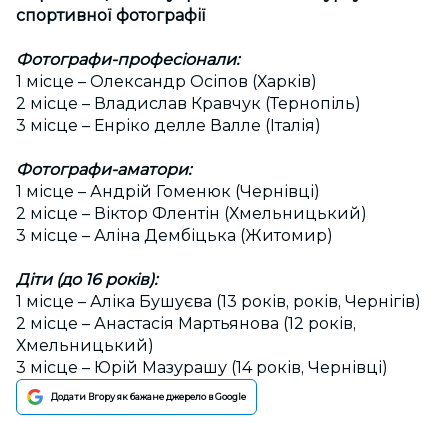
спортивної фотографії
Фотографи-професіонали:
1 місце – Олександр Осіпов (Харків)
2 місце – Владислав Кравчук (Тернопіль)
3 місце – Енріко делле Валле (Італія)
Фотографи-аматори:
1 місце – Андрій Гоменюк (Чернівці)
2 місце – Віктор Флентін (Хмельницький)
3 місце – Аліна Дембіцька (Житомир)
Діти (до 16 років):
1 місце – Аліка Бушуєва (13 років, років, Чернігів)
2 місце – Анастасія Мартьянова (12 років,
Хмельницький)
3 місце – Юрій Мазурашу (14 років, Чернівці)
Додати Вгору як бажане джерело в Google