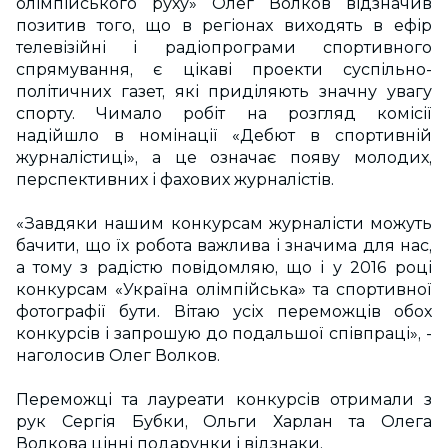
олімпійського руху» Олег Волков відзначив
позитив того, що в регіонах виходять в ефір
телевізійні і радіопрограми спортивного
спрямування, є цікаві проекти суспільно-
політичних газет, які приділяють значну увагу
спорту. Чимало робіт на розгляд комісії
надійшло в номінації «Дебют в спортивній
журналістиці», а це означає появу молодих,
перспективних і фахових журналістів.
«Завдяки нашим конкурсам журналісти можуть
бачити, що їх робота важлива і значима для нас,
а тому з радістю повідомляю, що і у 2016 році
конкурсам «Україна олімпійська» та спортивної
фотографії бути. Вітаю усіх переможців обох
конкурсів і запрошую до подальшої співпраці», -
наголосив Олег Волков.
Переможці та лауреати конкурсів отримали з
рук Сергія Бубки, Ольги Харлан та Олега
Волкова цінні подарунки і відзнаки.