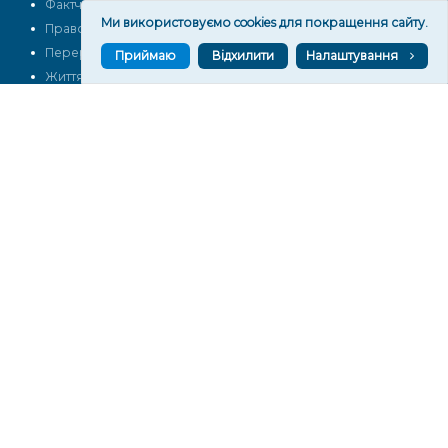
Фактчек
Розслідування
Ми використовуємо cookies для покращення сайту.
Право
Фото
Перерва на каву
Промо
Приймаю
Відхилити
Налаштування
Життя
Блоги
Відео
Архів
Про нас
Контакти
Редакційна політика
Політика конфіденційності
Cпівпраця
КОНТАКТИ
Редакційний відділ:
ilona.polesova@gmail.com
vgorunews@gmail.com
lvgoru@gmail.com
team@vgoru.org
Відділ продажів:
partnership@vgoru.org
oleksiylehen@vgoru.org