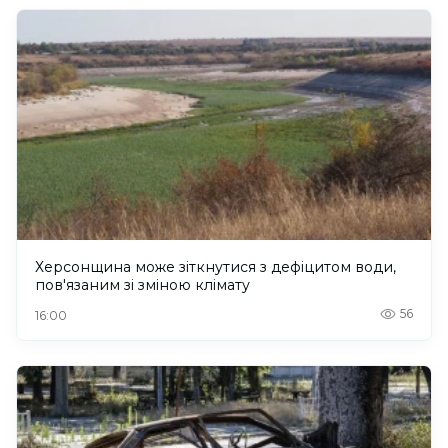
Херсонщина може зіткнутися з дефіцитом води,
пов'язаним зі зміною клімату
56
16:00