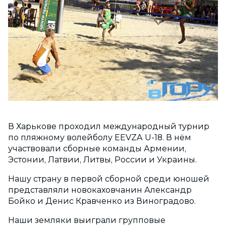
В Харькове проходил международный турнир
по пляжному волейболу EEVZA U-18. В нём
участвовали сборные команды Армении,
Эстонии, Латвии, Литвы, России и Украины.
Нашу страну в первой сборной среди юношей
представляли новокаховчанин Александр
Бойко и Денис Кравченко из Виноградово.
Наши земляки выиграли групповые