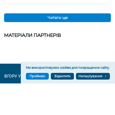
Читати ще
МАТЕРІАЛИ ПАРТНЕРІВ
Ми використовуємо cookies для покращення сайту.
ВГОРУ У СОЦМЕРЕЖАХ ТА МЕСЕНДЖЕРАХ
Приймаю
Відхилити
Налаштування
VGORU.ORG В GOOGLE NEWS
VGORU.ORG в GOOGLE NEWS