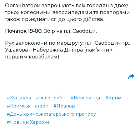
Організатори запрошують всіх городян з двох/
трьох колесними велосипедами та прапорами
також приєднатися до цього дійства.
Початок 19-00.
Збір на пл. Свободи.
Рух велоколони по маршруту: пл.. Свободи- пр..
Ушакова – Набережна Дніпра (пам’ятник
першим корабелам).
#Культура
#велопробіг
#Велосипед
#Крим
#Кримські татари
#Прапор
#День кримськотатарського прапору
#Новини Херсона