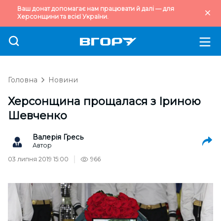
Ваш донат допомагає нам працювати й далі — для
Херсонщини та всієї України.
Головна
Новини
Херсонщина прощалася з Іриною
Шевченко
Валерія Гресь
Автор
03 липня 2019 15:00
966