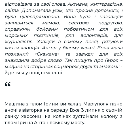
відповідала за свої слова. Активна, життєрадісна,
світла. Допомагала усім, хто просив допомоги, і
була цілеспрямована. Вона була і назавжди
залишиться мамою, сестрою, подругою,
справжнім бойовим побратимом для всіх
морських піхотинців, для волонтерів, для
журналістів. Завжди в самому пеклі, рятуючи
життя хлопців. Ангел у білому халаті. Вона мала
позивний «Скажена» та завжди для всіх
знаходила добре слово. Так пишуть про Героя –
медика на сторінках соцмереж друзі та знайомі"
-
йдеться у повідомленні.
Машина з тілом Ірини виїхала з Маріуполя пізно
вночі з вівторка на середу. Вже 3 липня о сьомій
ранку херсонці на колінах зустрічали колону з
тілом Іри на Антонівському мосту.