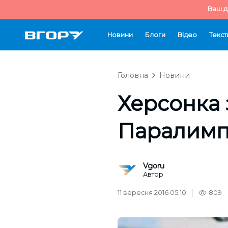
Ваш д
Новини
Блоги
Відео
Текст
Головна
Новини
Херсонка 
Паралимп
Vgoru
Автор
11 вересня 2016 05:10
809