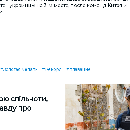
е - украинцы на 3-м месте, после команд Китая и
и.
#Золотая медаль
#Рекорд
#плавание
ою спільноти,
равду про