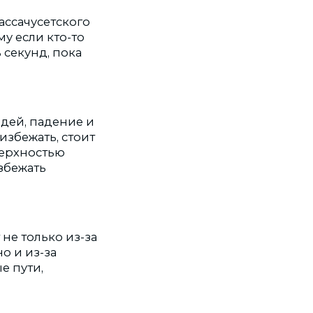
ассачусетского
му если кто-то
 секунд, пока
юдей, падение и
избежать, стоит
верхностью
збежать
не только из-за
о и из-за
е пути,