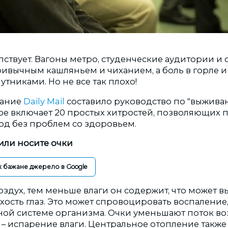
пствует. Вагоны метро, студенческие аудитории и
ивычным кашляньем и чиханием, а боль в горле и
тниками. Но не все так плохо!
дание
Daily Mail
составило руководство по "выжива
рое включает 20 простых хитростей, позволяющих 
д без проблем со здоровьем.
или носите очки
к бажане джерело в Google
здух, тем меньше влаги он содержит, что может в
ость глаз. Это может спровоцировать воспаление, 
ной системе организма. Очки уменьшают поток воз
е – испарение влаги. Центральное отопление такж