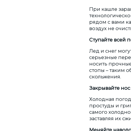
При кашле зара
технологическог
рядом с вами ка
воздух не очист
Ступайте всей 
Лед и снег мог
серьезные пере
носить прочные
стопы – таким 
скольжения.
Закрывайте но
Холодная погод
простуды и гри
самого холодно
заставляя их с
Меняйте навол