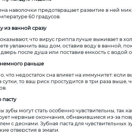
ена наволочки предотвращает развитие в ней мик
мпературе 60 градусов.
у из ванной сразу
оказывают, что вирус гриппа лучше выживает в хо
ете увлажнить ваш дом, оставив воду в ванной, по
 дверь после душа или поставив емкость с водой о
 немного раньше
, что недостаток сна влияет на иммунитет: если в
 сутки, то ваш риск простудится в три раза выше, че
ов.
 пасту
 зубы могут стать особенно чувствительны, так к
рует нервные окончания, обнажившиеся из-за по
ем с деснами. Зубная паста для чувствительных зу
ие отверстия в эмали.