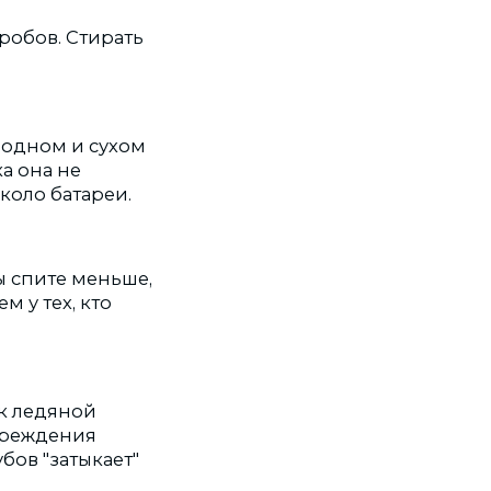
робов. Стирать
лодном и сухом
ка она не
коло батареи.
ы спите меньше,
м у тех, кто
ак ледяной
вреждения
бов "затыкает"