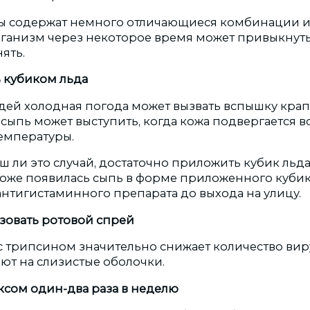
ы содержат немного отличающиеся комбинации и
ганизм через некоторое время может привыкнуть –
нять.
 кубиком льда
дей холодная погода может вызвать вспышку крап
 сыпь может выступить, когда кожа подвергается 
емпературы.
аш ли это случай, достаточно приложить кубик льда
 коже появилась сыпь в форме приложенного кубик
нтигистаминного препарата до выхода на улицу.
зовать ротовой спрей
с трипсином значительно снижает количество вир
ют на слизистые оболочки.
ксом один-два раза в неделю