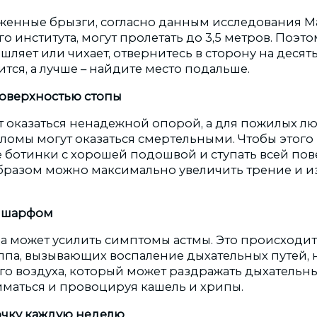
женные брызги, согласно данным исследования М
о института, могут пролетать до 3,5 метров. Поэто
шляет или чихает, отвернитесь в сторону на десять
ится, а лучше – найдите место подальше.
поверхностью стопы
ут оказаться ненадежной опорой, а для пожилых л
ломы могут оказаться смертельными. Чтобы этого 
 ботинки с хорошей подошвой и ступать всей по
образом можно максимально увеличить трение и и
с шарфом
а может усилить симптомы астмы. Это происходит 
ппа, вызывающих воспаление дыхательных путей, н
го воздуха, который может раздражать дыхательны
жиматься и провоцируя кашель и хрипы.
очку каждую неделю