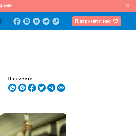
раїни.
Підтримати нас
Поширити: