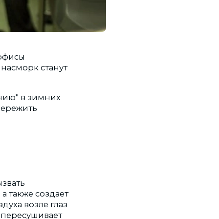
 офисы
 насморк станут
нию" в зимних
пережить
ызвать
а также создает
духа возле глаз
е пересушивает