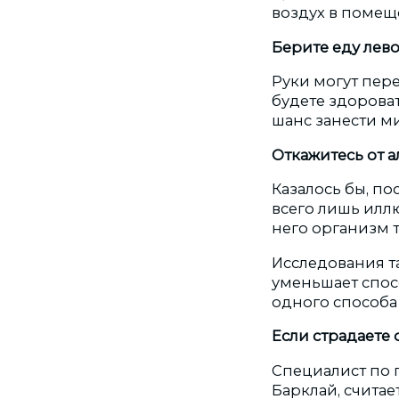
воздух в помещ
Берите еду
Руки могут пер
будете здороват
шанс занести ми
Откажитесь от а
Казалось бы, по
всего лишь иллю
него организм т
Исследования т
уменьшает спос
одного способа 
Если страдаете 
Специалист по 
Барклай, счита