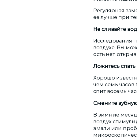
Регулярная зам
ее лучше при те
Не сливайте вод
Исследования п
воздухе. Вы мож
остынет, открыв
Ложитесь спать
Хорошо известно
чем семь часов в
спит восемь час
Смените зубную
В зимние месяцы
воздух стимули
эмали или пробл
микроскопическ