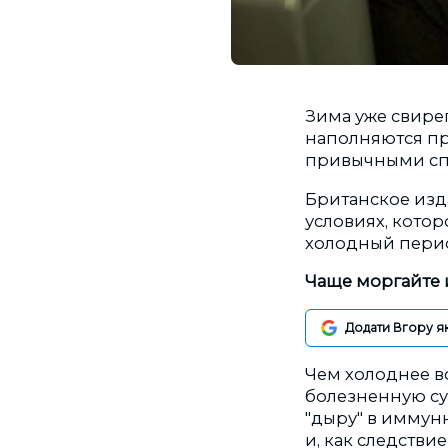
Зима уже свире
наполняются пр
привычными спу
Британское из
условиях, кото
холодный перио
Чаще моргайте 
Додати Вгору я
Чем холоднее во
болезненную сух
"дыру" в иммун
и, как следстви