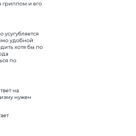
я гриппом и его
о усугубляется
мимо удобной
дить хотя бы по
ода
ься по
твет на
анизму нужен
ает