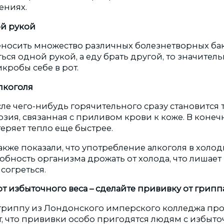
ениях.
 левой рукой
еносить множество различных болезнетворных бак
ься одной рукой, а еду брать другой, то значите
кробы себе в рот.
лкоголя
сле чего-нибудь горячительного сразу становится т
зия, связанная с приливом крови к коже. В конечн
еряет тепло еще быстрее.
акже показали, что употребление алкоголя в холо
обность организма дрожать от холода, что лишает
согреться.
от избыточного веса – сделайте прививку от грипп
гриппу из Лондонского имперского колледжа пр
ет, что прививки особо пригодятся людям с избыт