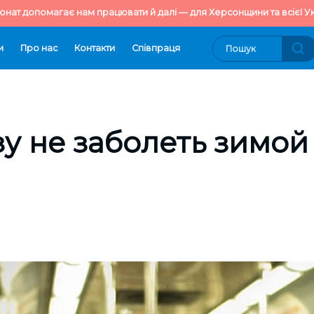
онат допомагає нам працювати й далі — для Херсонщини та всієї Ук
и
Про нас
Контакти
Cпівпраця
зу не заболеть зимой