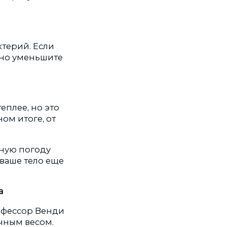
терий. Если
льно уменьшите
еплее, но это
ом итоге, от
дную погоду
 ваше тело еще
а
офессор Венди
очным весом.