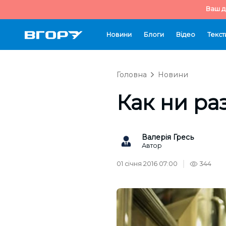
Ваш д
Новини
Блоги
Відео
Текст
Головна
Новини
Как ни ра
Валерія Гресь
Автор
01 січня 2016 07:00
344