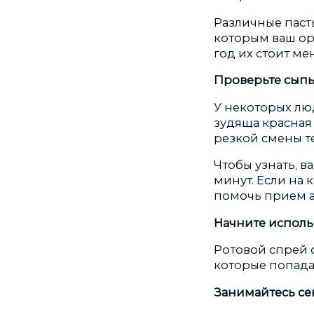
Различные паст
которым ваш ор
год их стоит ме
Проверьте сыпь
У некоторых лю
зудяща красная
резкой смены т
Чтобы узнать, в
минут. Если на
помочь прием а
Начните исполь
Ротовой спрей 
которые попада
Занимайтесь се