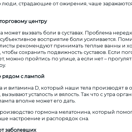
то люди, страдающие от ожирения, чаше заражаютс
торговому центру
 может вызвать боли в суставах. Проблема нередк
од субъективное восприятие боли усиливается. По
листы рекомендуют принимать теплые ванны и хо
, чтобы сохранить подвижность суставов. Если пог
т, можно пройтись по улице, а если нет – прогулят
ру.
 рядом с лампой
а и витамина D, который наши тела производят в о
 вызывают усталость и вялость. Так что с утра орг
 лампа вполне может его дать.
производство гормона мелатонина, который помог
аше настроение и распорядок сна.
от заболевших