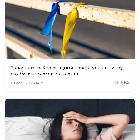
З окупованої Херсонщини повернули дівчинку,
яку батьки ховали від росіян
6,165
01 сер. 2026 14:35