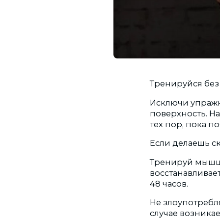
Тренируйся без
Исключи упражн
поверхность. Н
тех пор, пока п
Если делаешь ск
Тренируй мышцы
восстанавливает
48 часов. ⠀
Не злоупотребл
случае возника