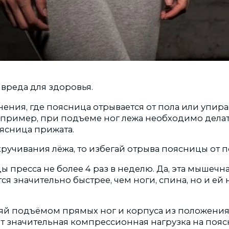
 вреда для здоровья.
ения, где поясница отрывается от пола или упира
апример, при подъеме ног лежа необходимо дела
оясница прижата.
ручивания лёжа, то избегай отрыва поясницы от п
 пресса не более 4 раз в неделю. Да, эта мышечн
ся значительно быстрее, чем ноги, спина, но и ей
яй подъёмом прямых ног и корпуса из положения 
ет значительная компрессионная нагрузка на пояс