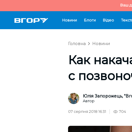
Ваш д
Новини
Блоги
Відео
Текст
Головна
Новини
Как накач
с позвон
Юлія Запорожець, "Вг
Автор
07 серпня 2018 16:31
704