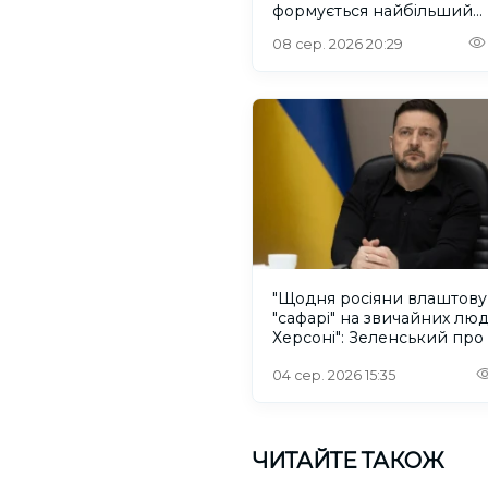
формується найбільший
рівновіковий ліс Європи
08 сер. 2026 20:29
"Щодня росіяни влаштов
"сафарі" на звичайних лю
Херсоні": Зеленський про
російського дрона
04 сер. 2026 15:35
ЧИТАЙТЕ ТАКОЖ