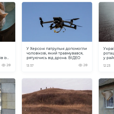
У Херсоні патрульні допомогли
Украї
чоловікові, який травмувався,
ротац
в із
рятуючись від дрона. ВІДЕО
у рай
Херс
28
28
13:57
12:23