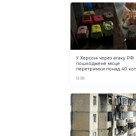
У Херсоні через атаку РФ
пошкоджене місце
перетримки понад 40 коті
притулку "Кіт Бегемот"
13:59