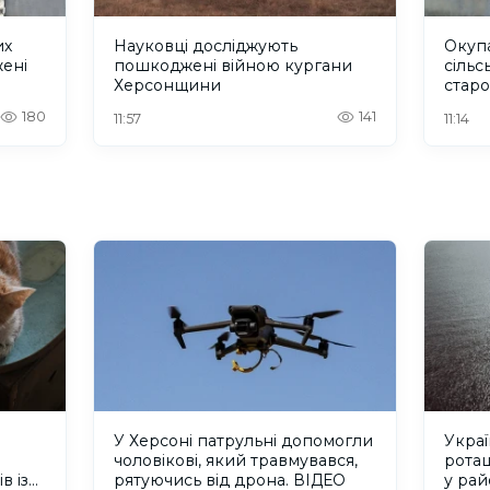
их
Науковці досліджують
Окупа
жені
пошкоджені війною кургани
сільс
Херсонщини
старо
180
141
11:57
11:14
У Херсоні патрульні допомогли
Украї
чоловікові, який травмувався,
ротац
в із
рятуючись від дрона. ВІДЕО
у рай