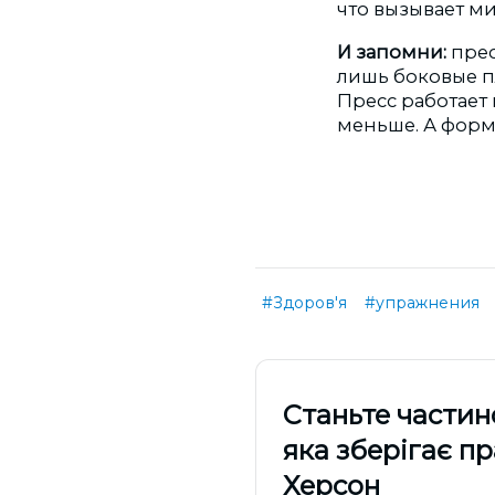
что вызывает м
И запомни:
прес
лишь боковые пл
Пресс работает 
меньше. А форм
#Здоров'я
#упражнения
Cтаньте частин
яка зберігає п
Херсон