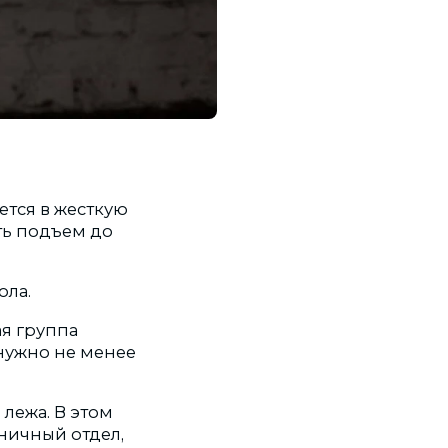
ется в жесткую
ть подъем до
ола.
ая группа
 нужно не менее
лежа. В этом
ничный отдел,