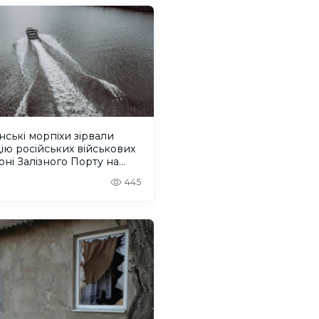
нські морпіхи зірвали
ію російських військових
оні Залізного Порту на
онщині. ВІДЕО
445