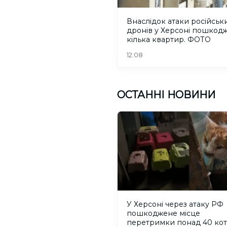
Внаслідок атаки російськ
дронів у Херсоні пошкод
кілька квартир. ФОТО
12:08
ОСТАННІ НОВИНИ
У Херсоні через атаку РФ
пошкоджене місце
перетримки понад 40 коті