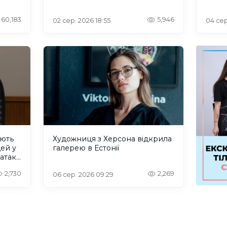
60,183
5,946
02 сер. 2026 18:55
04 сер
ують
Художниця з Херсона відкрила
дей у
галерею в Естонії
 атаку
2,730
2,269
06 сер. 2026 09:29