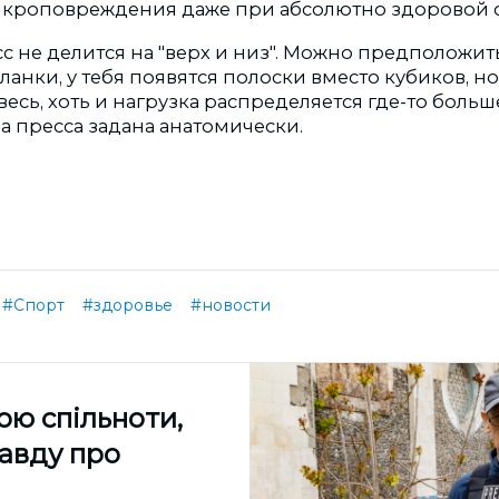
икроповреждения даже при абсолютно здоровой 
с не делится на "верх и низ". Можно предположить
анки, у тебя появятся полоски вместо кубиков, но 
весь, хоть и нагрузка распределяется где-то больше
а пресса задана анатомически.
#Спорт
#здоровье
#новости
ою спільноти,
равду про