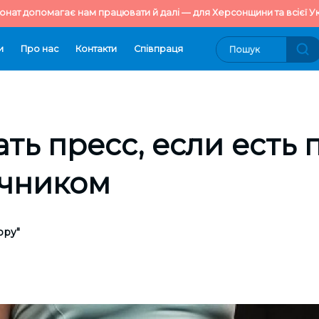
онат допомагає нам працювати й далі — для Херсонщини та всієї Ук
и
Про нас
Контакти
Cпівпраця
ать пресс, если есть
очником
ору"