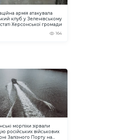
ційна армія атакувала
ький клуб у Зеленівському
статі Херсонської громади
164
нські морпіхи зірвали
ію російських військових
оні Залізного Порту на