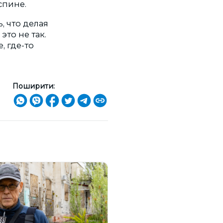
спине.
, что делая
это не так.
, где-то
Поширити: