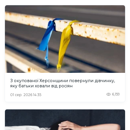
З окупованої Херсонщини повернули дівчинку,
яку батьки ховали від росіян
6,159
01 сер. 2026 14:35