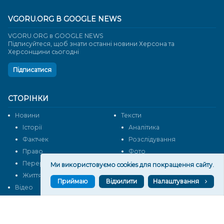
VGORU.ORG В GOOGLE NEWS
VGORU.ORG в GOOGLE NEWS
Підписуйтеся, щоб знати останні новини Херсона та
Херсонщини сьогодні
Підписатися
СТОРІНКИ
Новини
Тексти
Історії
Аналітика
Фактчек
Розслідування
Право
Фото
Перерва на каву
Промо
Ми використовуємо cookies для покращення сайту.
Життя
Блоги
Приймаю
Відхилити
Налаштування
Відео
Архів
Про нас
Контакти
Редакційна політика
Політика конфіденційності
Cпівпраця