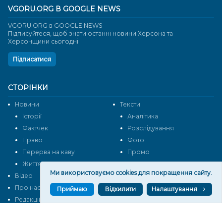
VGORU.ORG В GOOGLE NEWS
VGORU.ORG в GOOGLE NEWS
Підписуйтеся, щоб знати останні новини Херсона та
Херсонщини сьогодні
Підписатися
СТОРІНКИ
Новини
Тексти
Історії
Аналітика
Фактчек
Розслідування
Право
Фото
Перерва на каву
Промо
Життя
Блоги
Ми використовуємо cookies для покращення сайту.
Відео
Архів
Про нас
Контакти
Приймаю
Відхилити
Налаштування
Редакційна політика
Політика конфіденційності
Cпівпраця