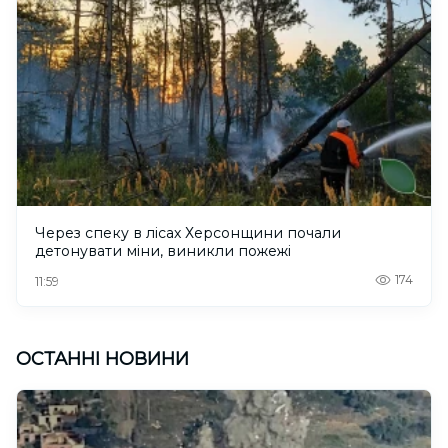
Через спеку в лісах Херсонщини почали
детонувати міни, виникли пожежі
174
11:59
ОСТАННІ НОВИНИ