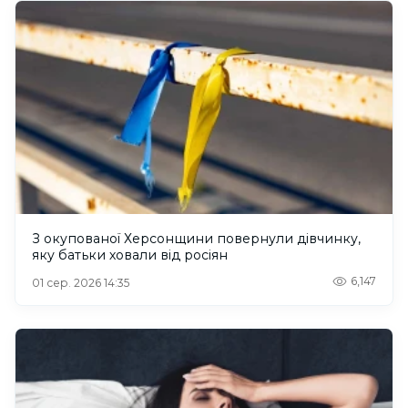
З окупованої Херсонщини повернули дівчинку,
яку батьки ховали від росіян
6,147
01 сер. 2026 14:35