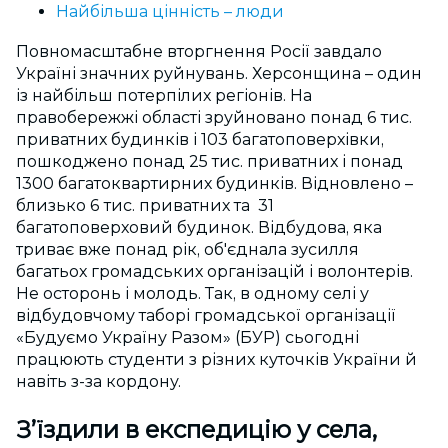
Найбільша цінність – люди
Повномасштабне вторгнення Росії завдало
Україні значних руйнувань. Херсонщина – один
із найбільш потерпілих регіонів. На
правобережжі області зруйновано понад 6 тис.
приватних будинків і 103 багатоповерхівки,
пошкоджено понад 25 тис. приватних і понад
1300 багатоквартирних будинків. Відновлено –
близько 6 тис. приватних та 31
багатоповерховий будинок. Відбудова, яка
триває вже понад рік, об'єднала зусилля
багатьох громадських організацій і волонтерів.
Не осторонь і молодь. Так, в одному селі у
відбудовчому таборі громадської організації
«Будуємо Україну Разом» (БУР) сьогодні
працюють студенти з різних куточків України й
навіть з-за кордону.
З’їздили в експедицію у села,