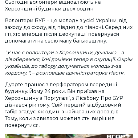
Сьогодні волонтери відновлюють на
Херсонщині будинки двох родин.
Волонтери БУР – це молодь з усієї України, від
заходу до сходу, від півдня до півночі. Серед них
і ті, хто вперше після деокупації повернувся
допомагати на свою малу батьківщину.
"У нас є волонтери з Херсонщини, декілька – з
лівобережжя, їхні домівки тепер в окупації. Окрім
українців, до табору долучається молодь з-за
кордону. ", – розповідає адміністраторка Настя.
Дуарте працює з перфоратором всередині
будинку. Йому 24 роки. Він приїхав на
Херсонщину з Португалії, з Лісабону. Про БУР
дізнався рік тому. Свій перший відбудовчий
табір згадує, як один із найкращих досвідів.
Тому, коли з'явилася можливість, вирішив
повернутися.