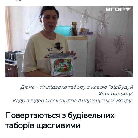
Діана – тімлідерка табору з кавою “відБудуй
Херсонщину”
Кадр з відео Олександра Андрющенка/”Вгору”
Повертаються з будівельних
таборів щасливими