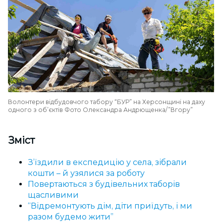
Волонтери відбудовчого табору “БУР” на Херсонщині на даху
одного з об’єктів Фото Олександра Андрющенка/”Вгору”
Зміст
З’їздили в експедицію у села, зібрали
кошти – й узялися за роботу
Повертаються з будівельних таборів
щасливими
“Відремонтують дім, діти приїдуть, і ми
разом будемо жити”