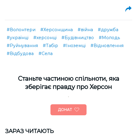
#Волонтери
#Херсонщина
#війна
#дружба
#українці
#херсонці
#Будівництво
#Молодь
#Руйнування
#Табір
#Іноземці
#Відновлення
#Відбудова
#Села
Cтаньте частиною спільноти, яка
зберігає правду про Херсон
ДОНАТ
ЗАРАЗ ЧИТАЮТЬ