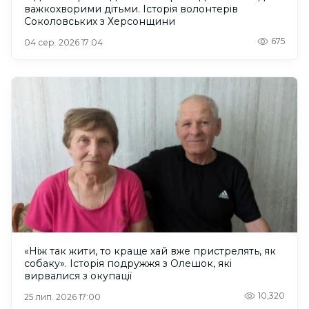
важкохворими дітьми. Історія волонтерів
Соколовських з Херсонщини
675
04 сер. 2026 17:04
«Ніж так жити, то краще хай вже пристрелять, як
собаку». Історія подружжя з Олешок, які
вирвалися з окупації
10,320
25 лип. 2026 17:00