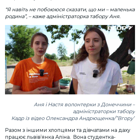
“Я навіть не побоююся сказати, що ми – маленька
родина”, – каже адміністраторка табору Аня.
Аня і Настя волонтерки з Донеччини –
адміністраторки табору
Кадр із відео Олександра Андрющенка/”Вгору”
Разом з іншими хлопцями та дівчатами на даху
працює львів’янка Аліна. Вона студентка-