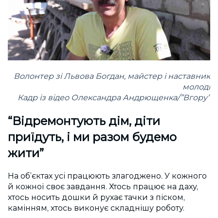
Волонтер зі Львова Богдан, майстер і наставник
молоді
Кадр із відео Олександра Андрющенка/”Вгору”
“Відремонтують дім, діти
приїдуть, і ми разом будемо
жити”
На об’єктах усі працюють злагоджено. У кожного
й кожної своє завдання. Хтось працює на даху,
хтось носить дошки й рухає тачки з піском,
камінням, хтось виконує складнішу роботу.