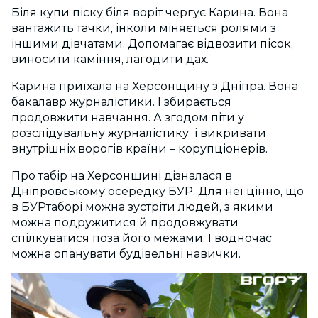
Біля купи піску біля воріт чергує Карина. Вона
вантажить тачки, інколи міняється ролями з
іншими дівчатами. Допомагає відвозити пісок,
виносити каміння, лагодити дах.
Карина приїхала на Херсонщину з Дніпра. Вона
бакалавр журналістики. І збирається
продовжити навчання. А згодом піти у
розслідувальну журналістику і викривати
внутрішніх ворогів країни – корупціонерів.
Про табір на Херсонщині дізналася в
Дніпровському осередку БУР. Для неї цінно, що
в БУРтаборі можна зустріти людей, з якими
можна подружитися й продовжувати
спілкуватися поза його межами. І водночас
можна опанувати будівельні навички.