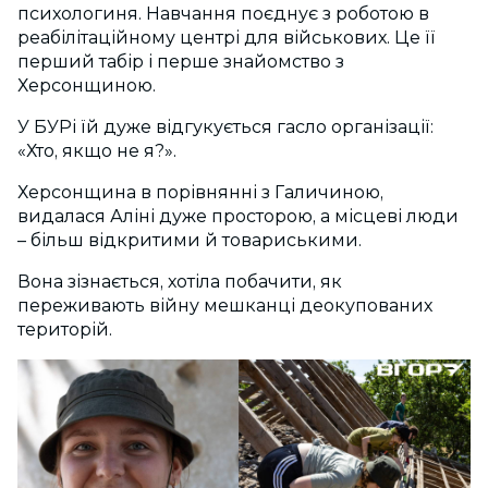
психологиня. Навчання поєднує з роботою в
реабілітаційному центрі для військових. Це її
перший табір і перше знайомство з
Херсонщиною.
У БУРі їй дуже відгукується гасло організації:
«Хто, якщо не я?».
Херсонщина в порівнянні з Галичиною,
видалася Аліні дуже просторою, а місцеві люди
– більш відкритими й товариськими.
Вона зізнається, хотіла побачити, як
переживають війну мешканці деокупованих
територій.