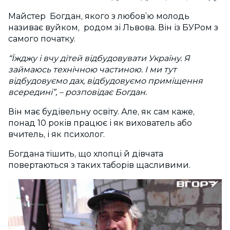
Майстер Богдан, якого з любов’ю молодь
називає вуйком, родом зі Львова. Він із БУРом з
самого початку.
“Їжджу і вчу дітей відбудовувати Україну. Я
займаюсь технічною частиною. І ми тут
відбудовуємо дах, відбудовуємо приміщення
всередині”, – розповідає Богдан.
Він має будівельну освіту. Але, як сам каже,
понад 10 років працює і як вихователь або
вчитель, і як психолог.
Богдана тішить, що хлопці й дівчата
повертаються з таких таборів щасливими.