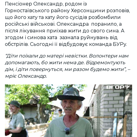
Пенсіонер Олександр, родом із
Горностаївського району Херсонщини розповів,
що його хату та хату його сусідів розбомбили
російські військові. Олександра поранило, а
після лікування приїхав жити до свого сина. А
згодом і синова хата зазнала руйнувань від
обстрілів. Сьогодні її відбудовує команда БУРу.
“Діти поїхали до матері невістки. Волонтери нам
допомагають, бо жити нема де. Відремонтують
дім, і діти повернуться, ми разом будемо жити”, –
мріє Олександр.