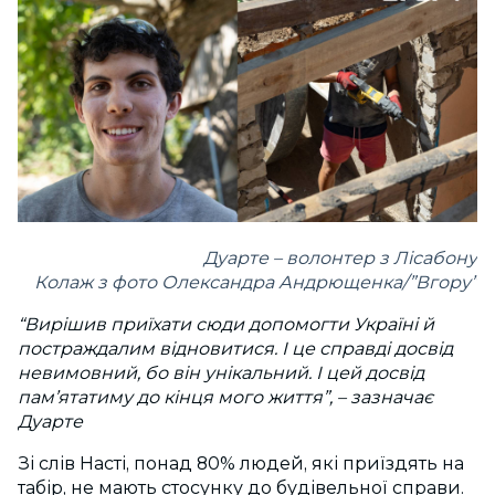
Дуарте – волонтер з Лісабону
Колаж з фото Олександра Андрющенка/”Вгору”
“Вирішив приїхати сюди допомогти Україні й
постраждалим відновитися. І це справді досвід
невимовний, бо він унікальний. І цей досвід
пам’ятатиму до кінця мого життя”, – зазначає
Дуарте
Зі слів Насті, понад 80% людей, які приїздять на
табір, не мають стосунку до будівельної справи.