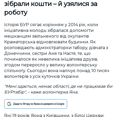
зібрали кошти – й узялися за
роботу
Історія БУР сягає корінням у 2014 рік, коли
ініціативна молодь зібралася допомогти
мешканцям звільненого від окупантів
Краматорська відновлювати будинки. Як
розповідають адміністраторки табору, дівчата з
Донеччини, сестри Аня та Настя, те, що
починалося як невелика ініціатива друзів,
згодом переросло у велику волонтерську
спільноту. Сьогодні вона налічує понад 10 тисяч
волонтерів з усіх куточків України.
"Мені здається, немає області, де не працював би
БУРтабір", – каже волонтерка Яна.
Додати Вгору як бажане джерело в Google
Яні 19 років. Вона з Київщини, з Білої Церкви.