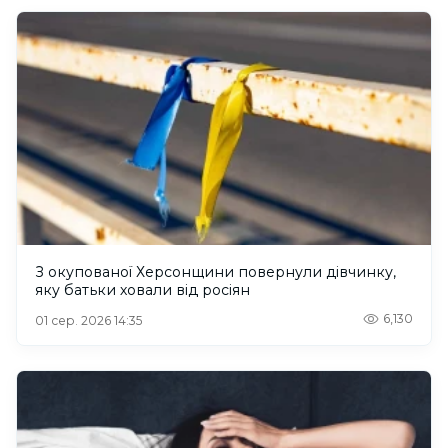
З окупованої Херсонщини повернули дівчинку,
яку батьки ховали від росіян
6,130
01 сер. 2026 14:35