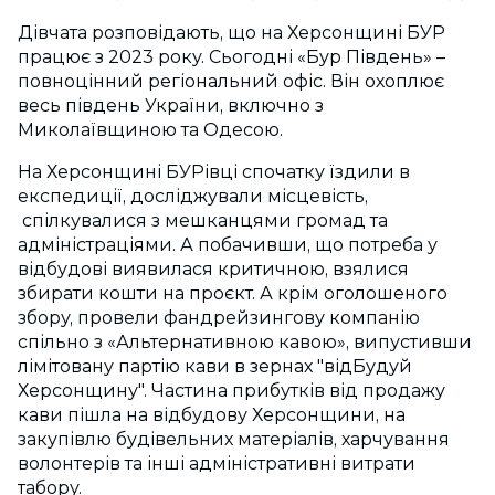
Дівчата розповідають, що на Херсонщині БУР
працює з 2023 року. Сьогодні «Бур Південь» –
повноцінний регіональний офіс. Він охоплює
весь південь України, включно з
Миколаївщиною та Одесою.
На Херсонщині БУРівці спочатку їздили в
експедиції, досліджували місцевість,
спілкувалися з мешканцями громад та
адміністраціями. А побачивши, що потреба у
відбудові виявилася критичною, взялися
збирати кошти на проєкт. А крім оголошеного
збору, провели фандрейзингову компанію
спільно з «Альтернативною кавою», випустивши
лімітовану партію кави в зернах "відБудуй
Херсонщину". Частина прибутків від продажу
кави пішла на відбудову Херсонщини, на
закупівлю будівельних матеріалів, харчування
волонтерів та інші адміністративні витрати
табору.