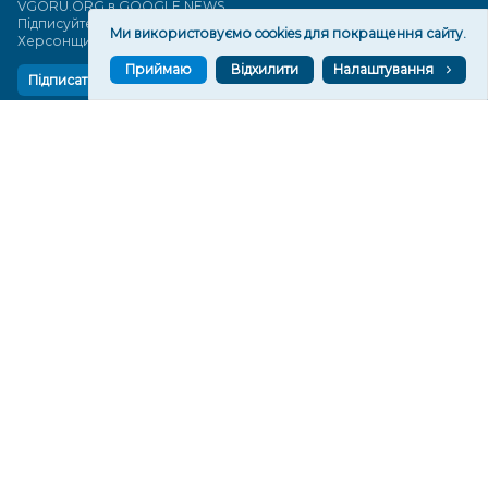
VGORU.ORG в GOOGLE NEWS
Підписуйтеся, щоб знати останні новини Херсона та
Ми використовуємо cookies для покращення сайту.
Херсонщини сьогодні
Приймаю
Відхилити
Налаштування
Підписатися
СТОРІНКИ
Новини
Тексти
Історії
Аналітика
Фактчек
Розслідування
Право
Фото
Перерва на каву
Промо
Життя
Блоги
Відео
Архів
Про нас
Контакти
Редакційна політика
Політика конфіденційності
Cпівпраця
КОНТАКТИ