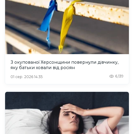
З окупованої Херсонщини повернули дівчинку,
яку батьки ховали від росіян
6,139
01 сер. 2026 14:35