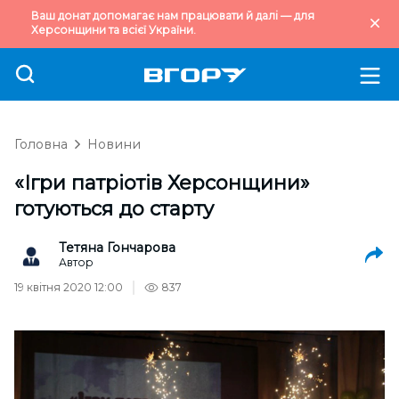
Ваш донат допомагає нам працювати й далі — для
Херсонщини та всієї України.
Головна
Новини
«Ігри патріотів Херсонщини»
готуються до старту
Тетяна Гончарова
Автор
19 квітня 2020 12:00
837