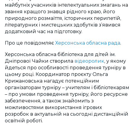
майбутніх учасників інтелектуальних змагань на
звання кращого знавця рідного краю, його
природного розмаїття, історичних перипетій,
літературних і мистецьких здобутків з’явився
додатковий час на підготовку.
Про це повідомляє
Херсонська обласна рада
.
Херсонська обласна бібліотека для дітей ім.
Дніпрової Чайки створила
відеоролик
, у якому
йдеться про особливості проведення турніру в
цьому році. Координатор проєкту Ольга
Крижановська нагадує потенційним
організаторам турніру – учителям і бібліотекарям
– про умови проведення турніру, його ресурсне
забезпечення, а також знайомить з
можливостями використання ігрових
розробок в актуальній на сьогодні дистанційній
освітній роботі.