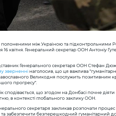
 полоненими між Україною та підконтрольними Р
я 16 квітня. Генеральний секретар ООН Антоніу Гут
ставник Генерального секретаря ООН Стефан Дюж
му зверненні
наголосив, що ця важлива "гуманітарн
авославного Великодня послужить позитивним к
шого прогресу".
к сподівається, що згодом на Донбасі почне діят
ю, в контексті глобального заклику ООН.
нерального секретаря закликав розпочати проце
 та забезпечити безперешкодний гуманітарний до