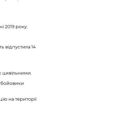
і 2019 року;
ть відпустила 14
 є цивільними.
і бойовики
ію на території