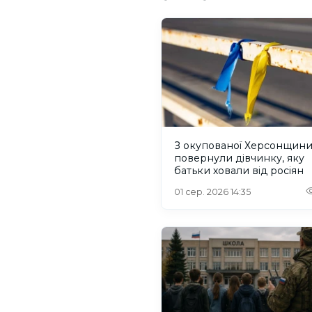
З окупованої Херсонщин
повернули дівчинку, яку
батьки ховали від росіян
01 сер. 2026 14:35