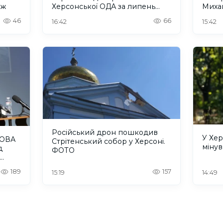
еж
Херсонської ОДА за липень
Миха
2026 року
46
66
16:42
15:42
Російський дрон пошкодив
У Хе
 ОВА
Стрітенський собор у Херсоні.
мінув
д
ФОТО
189
157
15:19
14:49