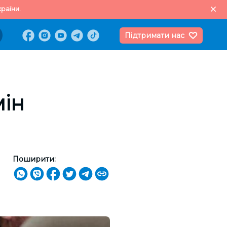
раїни.
Підтримати нас
мін
Поширити: