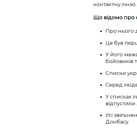
контактну лінію.
Що відомо про
Про нього д
Це був пер
У його межа
бойовиків т
Списки укра
Серед людей
У списках л
відпустили
Усі звільне
Донбасу.