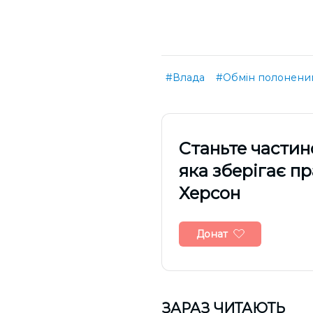
#Влада
#Обмін полонени
Cтаньте частин
яка зберігає п
Херсон
Донат
ЗАРАЗ ЧИТАЮТЬ