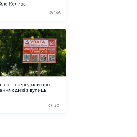
йло Колива
146
рсоні попередили про
ання однієї з вулиць
301