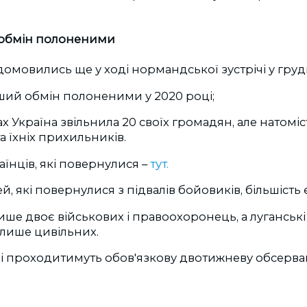
 обмін полоненими
омовились ще у ході нормандської зустрічі у грудн
ший обмін полоненими у 2020 році;
х Україна звільнила 20 своїх громадян, але натоміс
а їхніх прихильників.
їнців, які повернулися –
тут.
, які повернулися з підвалів бойовиків, більшість
ише двоє військових і правоохоронець, а луганськ
 лише цивільних.
ні проходитимуть обов'язкову двотижневу обсервац