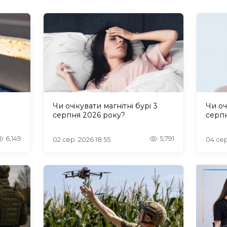
и
Чи очікувати магнітні бурі 3
Чи оч
серпня 2026 року?
серп
6,149
5,791
02 сер. 2026 18:55
04 сер