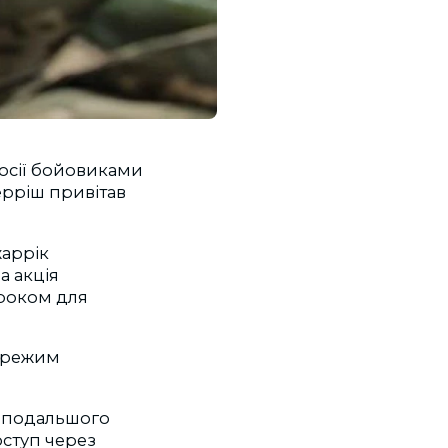
осії бойовиками
ерріш привітав
аррік
а акція
роком для
и режим
с подальшого
ступ через