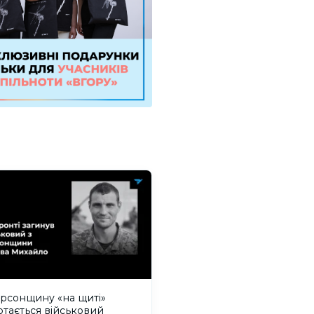
рсонщину «на щиті»
тається військовий