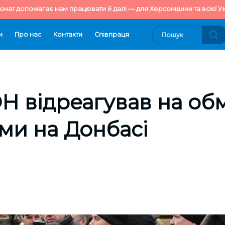
онат допомагає нам працювати й далі — для Херсонщини та всієї Ук
и
Про нас
Контакти
Cпівпраця
Н відреагував на об
ми на Донбасі