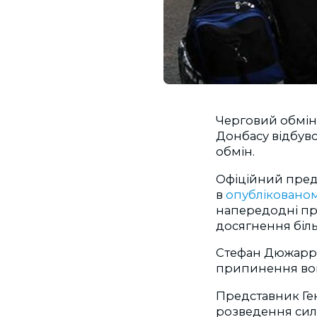
Черговий обмін
Донбасу відбувс
обмін.
Офіційний пред
в
опубліковано
напередодні пр
досягнення біль
Стефан Дюжаррі
припинення вогн
Представник Ге
розведення сил