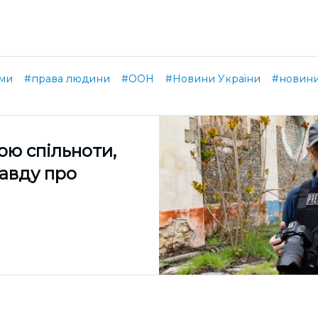
ми
#права людини
#ООН
#Новини України
#новин
ою спільноти,
равду про