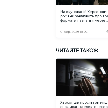
На окупованій Херсонщин
росіяни заявляють про тр
формати навчання через
проблеми зі світлом та
інтернетом
01 сер. 2026 18:02
ЧИТАЙТЕ ТАКОЖ
Херсонців просять зменш
споживання електроенерг