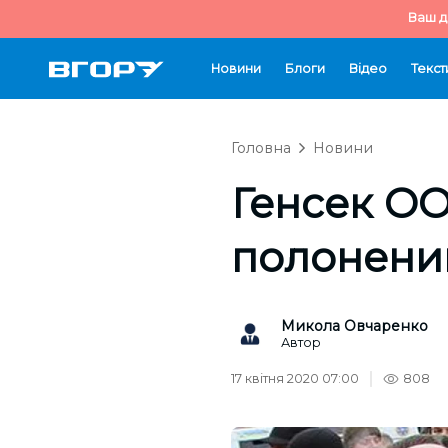
Ваш д
Новини
Блоги
Відео
Текст
Головна
Новини
Генсек ОО
полонени
Микола Овчаренко
Автор
17 квітня 2020 07:00
808