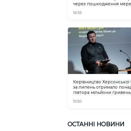
через пошкодження мер
16:55
Керівництво Херсонської
за липень отримало пона
півтора мільйони гривень
зарплати
15:30
ОСТАННІ НОВИНИ