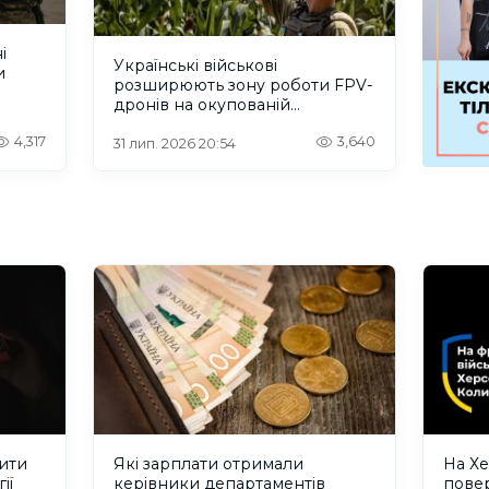
і
Українські військові
и
розширюють зону роботи FPV-
дронів на окупованій
Херсонщині.ВІДЕО
4,317
3,640
31 лип. 2026 20:54
ити
Які зарплати отримали
На Хе
ії
керівники департаментів
повер