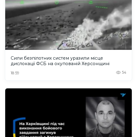
Сили безпілотних систем уразили місце
дислокації ФСБ на окупованій Херсонщині
54
18:59