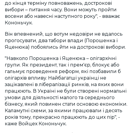
до кінця терміну повноважень, дострокові
вибори – питання часу. Вони можуть пройти
восени або навесні наступного року", - вважає
Кононьчук.
Він впевнений, що вотум недовіри не вдалось
прогосувати, два табори влади (Порошенка і
Яценюка) побоялись йти на дострокові вибори.
"Навколо Порошенка і Яценюка – олігархічні
групи. Як президент, так і прем'єр, блокує або
гальмує проведення реформ, які позбавили б
олігархів впливу. Найбагатші українці не
зацікавлені в лібералізації ринків, на яких вони
працюють. В Україні не були створені нормальні
умови для діяльності малого та середнього
бізнесу, який повинен стати основою економіки.
Каламутні схеми, за якими працювали і десять
років тому, прекрасно працюють до цих пір", -
каже Войцех Кононьчук.