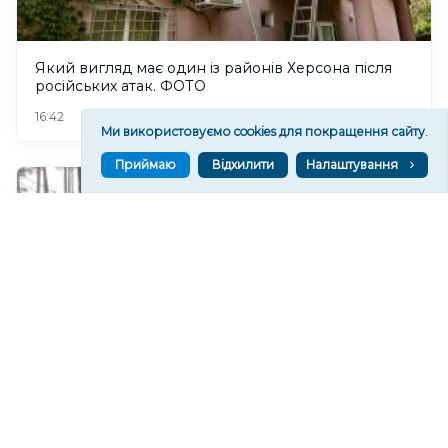
Який вигляд має один із районів Херсона після
російських атак. ФОТО
90
16:42
Ми використовуємо cookies для покращення сайту.
Приймаю
Відхилити
Налаштування
Звільнений з полону РФ впізнав військового з
Херсона, який зник у 2025 році