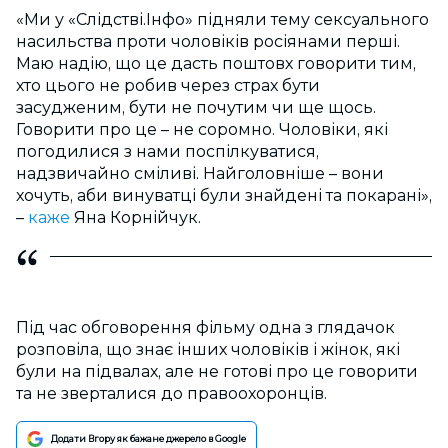
«Ми у «Слідстві.Інфо» підняли тему сексуального
насильства проти чоловіків росіянами перші.
Маю надію, що це дасть поштовх говорити тим,
хто цього не робив через страх бути
засудженим, бути не почутим чи ще щось.
Говорити про це – не соромно. Чоловіки, які
погодилися з нами поспілкуватися,
надзвичайно сміливі. Найголовніше – вони
хочуть, аби винуватці були знайдені та покарані»,
–
каже
Яна Корнійчук.
Під час обговорення фільму одна з глядачок
розповіла, що знає інших чоловіків і жінок, які
були на підвалах, але не готові про це говорити
та не зверталися до правоохоронців.
Додати Вгору як бажане джерело в Google