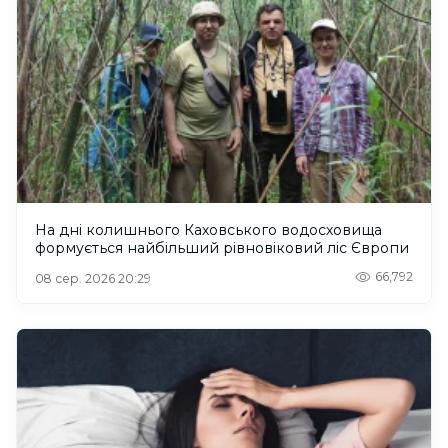
На дні колишнього Каховського водосховища
формується найбільший рівновіковий ліс Європи
66,792
08 сер. 2026 20:29