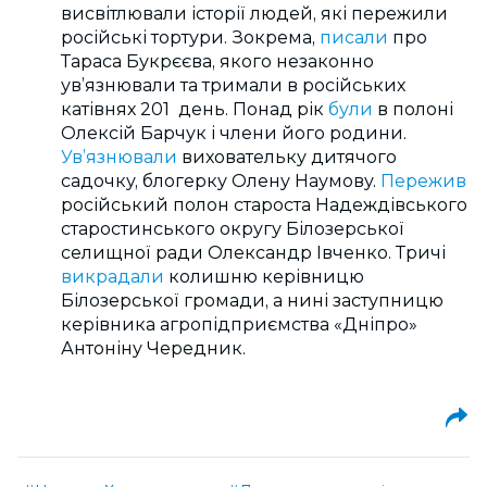
висвітлювали історії людей, які пережили
російські тортури. Зокрема,
писали
про
Тараса Букрєєва, якого незаконно
ув’язнювали та тримали в російських
катівнях 201 день. Понад рік
були
в полоні
Олексій Барчук і члени його родини.
Ув’язнювали
виховательку дитячого
садочку, блогерку Олену Наумову.
Пережив
російський полон староста Надеждівського
старостинського округу Білозерської
селищної ради Олександр Івченко. Тричі
викрадали
колишню керівницю
Білозерської громади, а нині заступницю
керівника агропідприємства «Дніпро»
Антоніну Чередник.