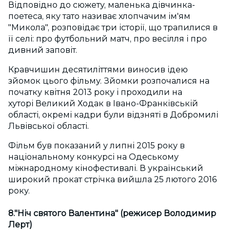
Відповідно до сюжету, маленька дівчинка-
поетеса, яку тато називає хлопчачим ім'ям
"Микола", розповідає три історії, що трапилися в
її селі: про футбольний матч, про весілля і про
дивний заповіт.
Кравчишин десятиліттями виносив ідею
зйомок цього фільму. Зйомки розпочалися на
початку квітня 2013 року і проходили на
хуторі Великий Ходак в Івано-Франківській
області, окремі кадри були відзняті в Добромилі
Львівської області.
Фільм був показаний у липні 2015 року в
національному конкурсі на Одеському
міжнародному кінофестивалі. В український
широкий прокат стрічка вийшла 25 лютого 2016
року.
8."Ніч святого Валентина" (режисер Володимир
Лерт)