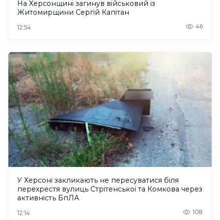
На Херсонщині загинув військовий із
Житомирщини Сергій Капітан
46
12:54
У Херсоні закликають не пересуватися біля
перехрестя вулиць Стрітенської та Комкова через
активність БпЛА
108
12:14