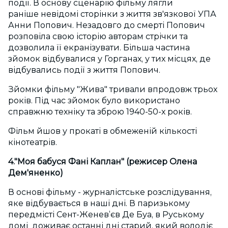
події. В основу сценарію фільму лягли
раніше невідомі сторінки з життя зв'язкової УПА
Анни Попович. Незадовго до смерті Попович
розповіла свою історію авторам стрічки та
дозволила її екранізувати. Більша частина
зйомок відбувалися у Горганах, у тих місцях, де
відбувались події з життя Попович.
Зйомки фільму "Жива" тривали впродовж трьох
років. Під час зйомок було використано
справжню техніку та зброю 1940-50-х років.
Фільм йшов у прокаті в обмеженій кількості
кінотеатрів.
4."Моя бабуся Фані Каплан" (режисер Олена
Дем'яненко)
В основі фільму - журналістське розслідування,
яке відбувається в наші дні. В паризькому
передмісті Сент-Женев’єв Де Буа, в Руському
домі доживає останні дні старий, який володіє