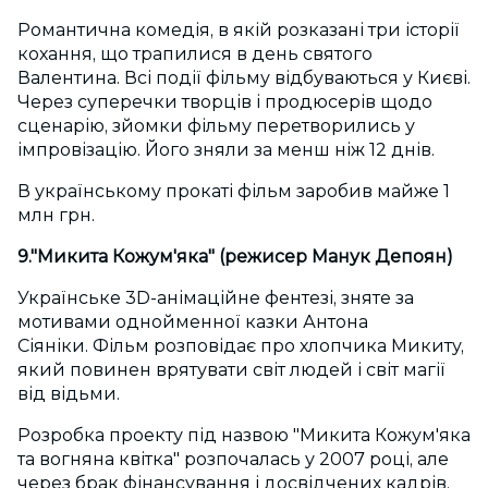
Романтична комедія, в якій розказані три історії
кохання, що трапилися в день святого
Валентина. Всі події фільму відбуваються у Києві.
Через суперечки творців і продюсерів щодо
сценарію, зйомки фільму перетворились у
імпровізацію. Його зняли за менш ніж 12 днів.
В українському прокаті фільм заробив майже 1
млн грн.
9."Микита Кожум'яка" (режисер Манук Депоян)
Українське 3D-анімаційне фентезі, зняте за
мотивами однойменної казки Антона
Сіяніки. Фільм розповідає про хлопчика Микиту,
який повинен врятувати світ людей і світ магії
від відьми.
Розробка проекту під назвою "Микита Кожум'яка
та вогняна квітка" розпочалась у 2007 році, але
через брак фінансування і досвідчених кадрів,