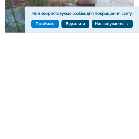
Ми використовуємо cookies для покращення сайту.
Приймаю
Відхилити
Налаштування
У Херсоні закликають не пересуватися біля
перехрестя вулиць Стрітенської та Комкова через
активність БпЛА
108
12:14