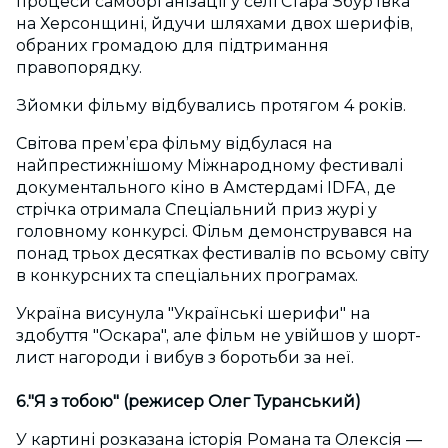
процеси самоорганізації у селі Стара Збур’ївка
на Херсонщині, йдучи шляхами двох шерифів,
обраних громадою для підтримання
правопорядку.
Зйомки фільму відбувались протягом 4 років.
Світова прем’єра фільму відбулася на
найпрестижнішому Міжнародному фестивалі
документального кіно в Амстердамі IDFA, де
стрічка отримала Спеціальний приз журі у
головному конкурсі. Фільм демонструвався на
понад трьох десятках фестивалів по всьому світу
в конкурсних та спеціальних програмах.
Україна висунула "Українські шерифи" на
здобуття "Оскара", але фільм не увійшов у шорт-
лист нагороди і вибув з боротьби за неї.
6."Я з тобою" (режисер Олег Туранський)
У картині розказана історія Романа та Олексія —