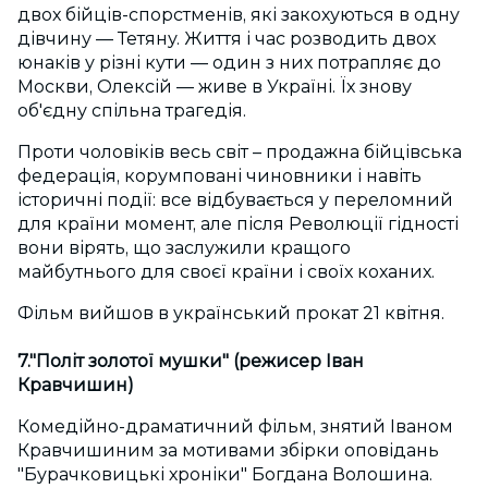
двох бійців-спорстменів, які закохуються в одну
дівчину — Тетяну. Життя і час розводить двох
юнаків у різні кути — один з них потрапляє до
Москви, Олексій — живе в Україні. Їх знову
об'єдну спільна трагедія.
Проти чоловіків весь світ – продажна бійцівська
федерація, корумповані чиновники і навіть
історичні події: все відбувається у переломний
для країни момент, але після Революції гідності
вони вірять, що заслужили кращого
майбутнього для своєї країни і своїх коханих.
Фільм вийшов в український прокат 21 квітня.
7."Політ золотої мушки" (режисер Іван
Кравчишин)
Комедійно-драматичний фільм, знятий Іваном
Кравчишиним за мотивами збірки оповідань
"Бурачковицькі хроніки" Богдана Волошина.