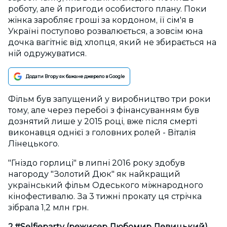
роботу, але й пригоди особистого плану. Поки
жінка заробляє гроші за кордоном, її сім'я в
Україні поступово розвалюється, а зовсім юна
дочка вагітніє від хлопця, який не збирається на
ній одружуватися.
Додати Вгору як бажане джерело в Google
Фільм був запущений у виробництво три роки
тому, але через перебої з фінансуванням був
дознятий лише у 2015 році, вже після смерті
виконавця однієї з головних ролей - Віталія
Лінецького.
"Гніздо горлиці" в липні 2016 року здобув
нагороду "Золотий Дюк" як найкращий
український фільм Одеського міжнародного
кінофестивалю. За 3 тижні прокату ця стрічка
зібрала 1,2 млн грн.
2.#Selfieparty (режисер Любомир Левицький)