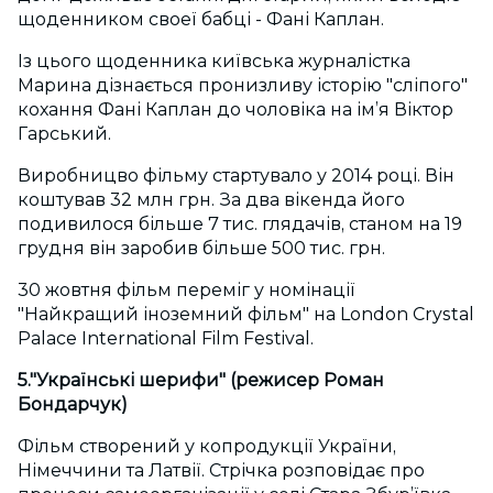
щоденником своеї бабці - Фані Каплан.
Із цього щоденника київська журналістка
Марина дізнається пронизливу історію "сліпого"
кохання Фані Каплан до чоловіка на ім’я Віктор
Гарський.
Виробницво фільму стартувало у 2014 році. Він
коштував 32 млн грн. За два вікенда його
подивилося більше 7 тис. глядачів, станом на 19
грудня він заробив більше 500 тис. грн.
30 жовтня фільм переміг у номінації
"Найкращий іноземний фільм" на London Crystal
Palace International Film Festival.
5."Українські шерифи" (режисер Роман
Бондарчук)
Фільм створений у копродукції України,
Німеччини та Латвії. Стрічка розповідає про