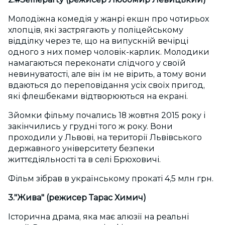
Молодіжна комедія у жанрі екшн про чотирьох
хлопців, які застрягають у поліцейському
відділку через те, що на випускній вечірці
одного з них помер чоловік-карлик. Молодики
намагаються переконати слідчого у своїй
невинуватості, але він їм не вірить, а тому вони
вдаються до переповідання усіх своїх пригод,
які флешбеками відтворюються на екрані.
Зйомки фільму почались 18 жовтня 2015 року і
закінчились у грудні того ж року. Вони
проходили у Львові, на території Львівського
державного університету безпеки
життєдіяльності та в селі Брюховичі.
Фільм зібрав в українському прокаті 4,5 млн грн.
3."Жива" (режисер Тарас Химич)
Історична драма, яка має алюзії на реальні