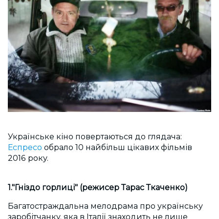
Українське кіно повертаються до глядача:
Еспресо
обрало 10 найбільш цікавих фільмів
2016 року.
1."Гніздо горлиці" (режисер Тарас Ткаченко)
Багатостраждальна мелодрама про українську
заробітчанку, яка в Італії знаходить не лише