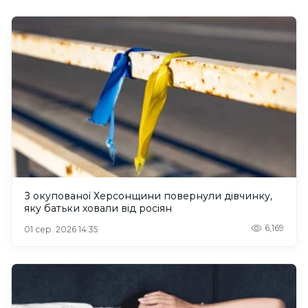
З окупованої Херсонщини повернули дівчинку,
яку батьки ховали від росіян
6,169
01 сер. 2026 14:35