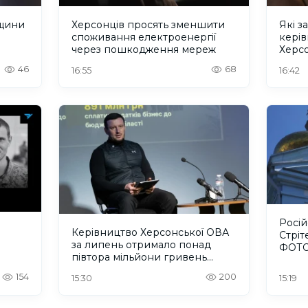
нщини
Херсонців просять зменшити
Які з
споживання електроенергії
кері
через пошкодження мереж
Херсо
2026
46
68
16:55
16:42
Росі
Керівництво Херсонської ОВА
Стріт
за липень отримало понад
ФОТ
півтора мільйони гривень
зарплати
154
200
15:30
15:19