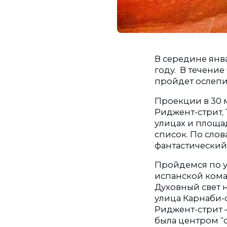
В середине янв
году. В течение
пройдет ослепи
Проекции в 30 
Риджент-стрит,
улицах и площад
список. По слов
фантастический 
Пройдемся по ул
испанской кома
Духовный свет 
улица Карнаби-
Риджент-стрит 
была центром “