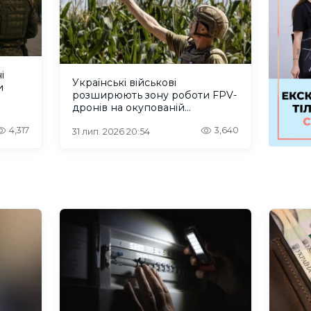
і
Українські військові
и
розширюють зону роботи FPV-
дронів на окупованій
Херсонщині.ВІДЕО
4,317
3,640
31 лип. 2026 20:54