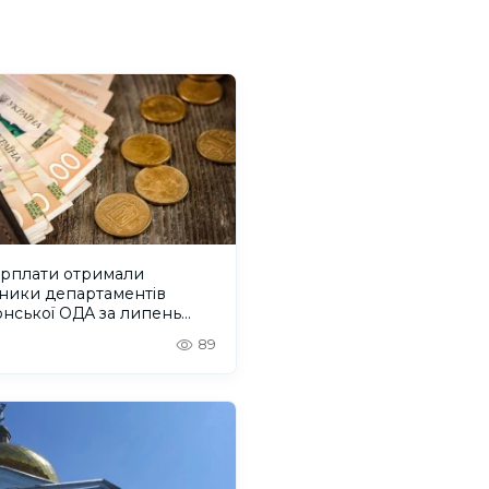
арплати отримали
вники департаментів
нської ОДА за липень
 року
89