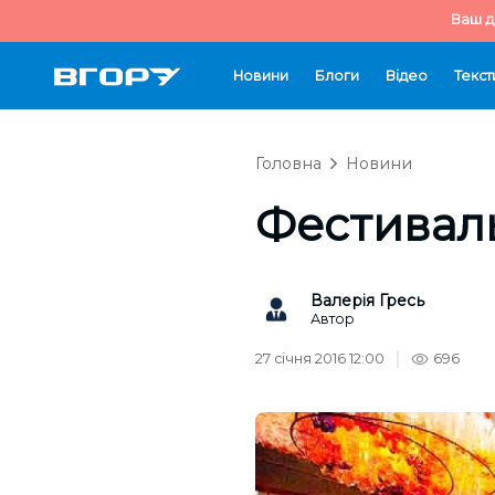
Ваш д
Новини
Блоги
Відео
Текст
Головна
Новини
Фестиваль
Валерія Гресь
Автор
27 січня 2016 12:00
696