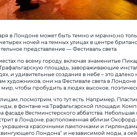
аря в Лондоне может быть темно и мрачно,но толь
 четырех ночей на темных улицах в центре британ
тельное представление — Фестиваль света.
местах по всему городу, включая знаменитые Пик
 Трафальгарскую площадь, завораживающие инста
ях, и удивительные создания в небе – это далеко
ам художников, они на Фестивале света в Лондоне
мир, чтобы пробудить в людях высокое, поэтическ
ицам, посмотрим, что тут есть. Например, Пласти
нды, в фонтане на Трафальгарской площади. Ком
на фасаде Вестминстерского аббатства. Небольша
стрит в Лондоне, расположенная вблизи Оксфорд-
– украшена красочными лампочками и гирляндами.
свингующего Лондона” и независимой моды, а сей