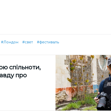
#Лондон
#свет
#фестиваль
ою спільноти,
равду про