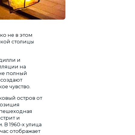
ко не в этом
ской столицы
адилли и
лляции на
 не полный
 создают
ое чувство.
ковый остров от
позиция
я пешеходная
стрит и
 В 1960-х улица
час отображает