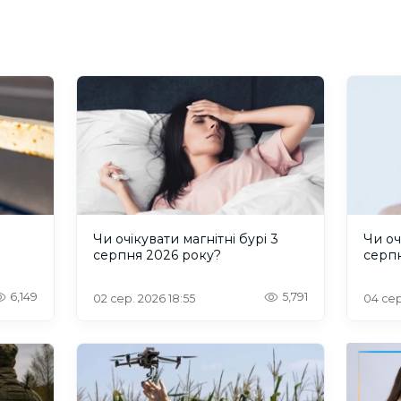
и
Чи очікувати магнітні бурі 3
Чи оч
серпня 2026 року?
серп
6,149
5,791
02 сер. 2026 18:55
04 сер