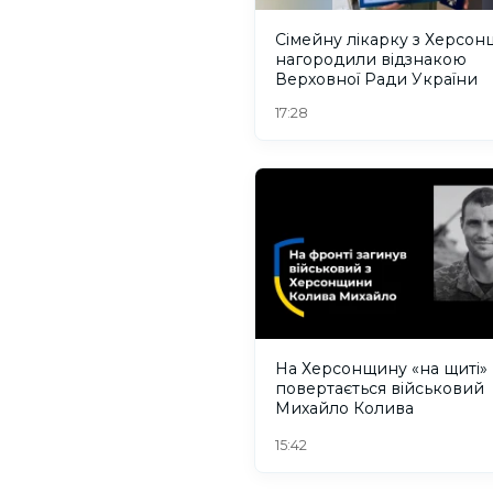
Сімейну лікарку з Херсо
нагородили відзнакою
Верховної Ради України
17:28
На Херсонщину «на щиті»
повертається військовий
Михайло Колива
15:42