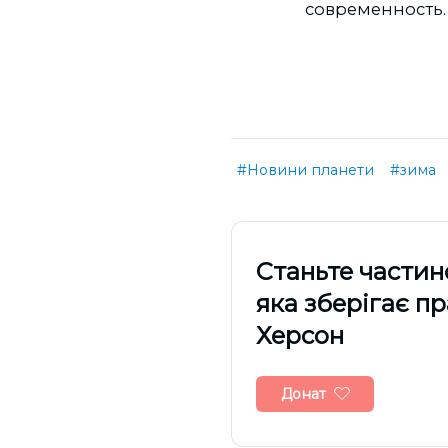
современность.
#Новини планети
#зима
Cтаньте частин
яка зберігає п
Херсон
Донат