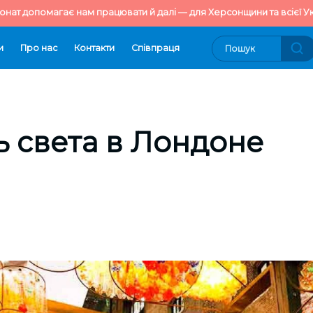
онат допомагає нам працювати й далі — для Херсонщини та всієї Ук
и
Про нас
Контакти
Cпівпраця
 света в Лондоне