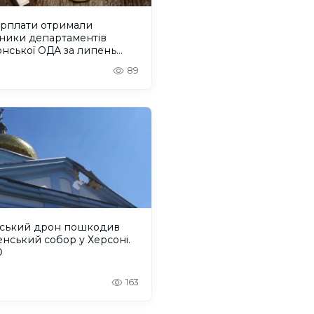
арплати отримали
вники департаментів
нської ОДА за липень
 року
89
йський дрон пошкодив
енський собор у Херсоні.
О
163