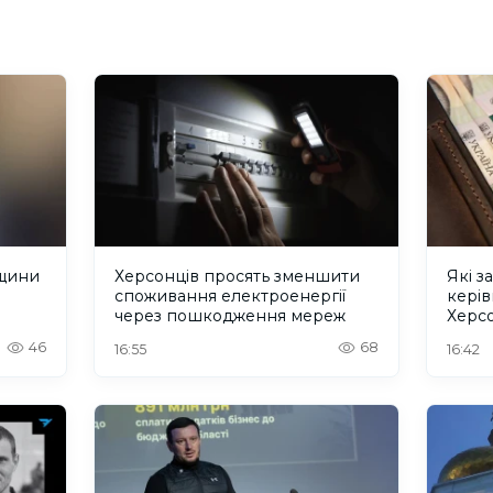
нщини
Херсонців просять зменшити
Які з
споживання електроенергії
кері
через пошкодження мереж
Херсо
2026
46
68
16:55
16:42