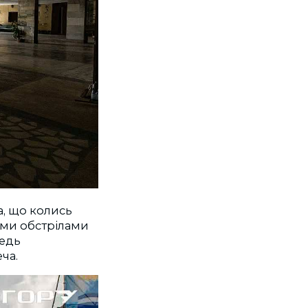
а, що колись
ми обстрілами
ледь
ча.