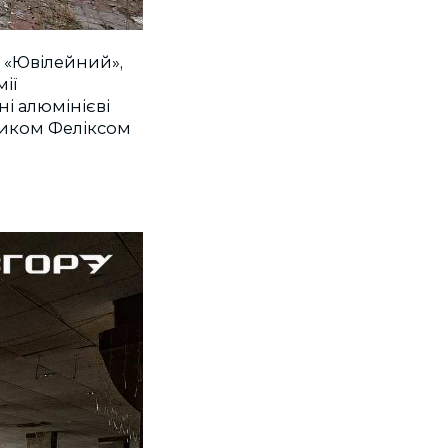
л «Ювілейний»,
мії
і алюмінієві
ником Феліксом