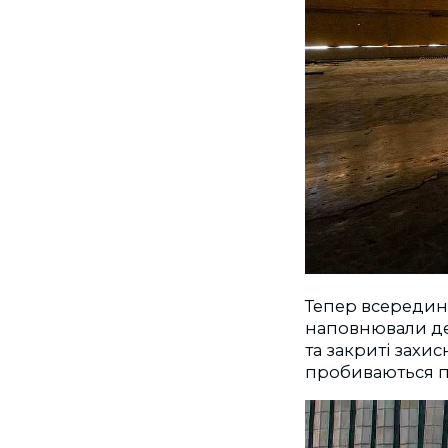
Тепер всередині
наповнювали де
та закриті захи
пробиваються п