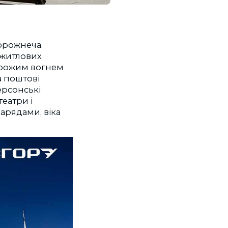
порожнеча.
д житлових
ворожим вогнем
а поштові
ерсонські
театри і
нарядами, віка