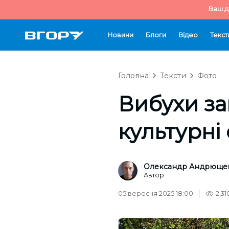
Ваш д
Новини
Блоги
Відео
Текст
Головна
Тексти
Фото
Вибухи за
культурні
Олександр Андрюще
Автор
05 вересня 2025 18:00
2,31