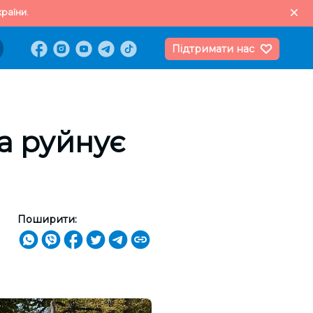
раїни.
Підтримати нас
на руйнує
Поширити: