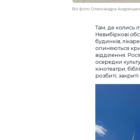
Всі фото Олександра Андрющенк
Там, де колись 
Невибіркові обс
будинків, лікар
опиняються крит
відділення. Рос
осередки культур
кінотеатри, бібл
розбиті, закрит