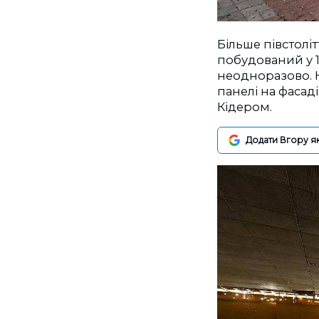
Більше півстолі
побудований у 1
неодноразово. Н
панелі на фасад
Кідером.
Додати Вгору я