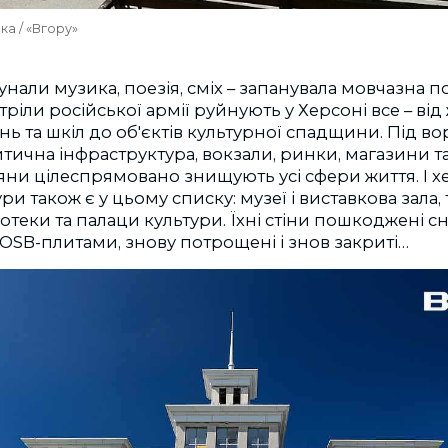
а / «Вгору»
лунали музика, поезія, сміх – запанувала мовчазна 
тріли російської армії руйнують у Херсоні все – ві
ень та шкіл до об'єктів культурної спадщини. Під 
ична інфраструктура, вокзали, ринки, магазини т
іяни цілеспрямовано знищують усі сфери життя. І х
и також є у цьому списку: музеї і виставкова зала, 
іотеки та палаци культури. Їхні стіни пошкоджені с
і OSB-плитами, знову потрощені і знов закриті…