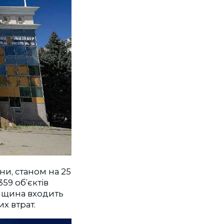
ни, станом на 25
59 об’єктів
онщина входить
х втрат.