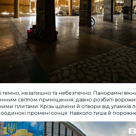
 темно, незатишно та небезпечно. Панорамні вікн
нним світлом приміщення, давно розбиті ворожи
сними плитами. Крізь щілини й отвори від уламків 
оодинокі промені сонця. Навколо тиша й порожне