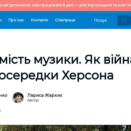
онат допомагає нам працювати й далі — для Херсонщини та всієї Ук
и
Про нас
Контакти
Cпівпраця
мість музики. Як вій
 осередки Херсона
нко
Лариса Жарких
Автор
0