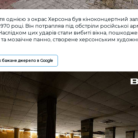
ття однією з окрас Херсона був кіноконцертний за
970 році. Він потрапляв під обстріли російської ар
аслідком цих ударів стали вибиті вікна, пошкоджен
і та мозаїчне панно, створене херсонським худож
к бажане джерело в Google