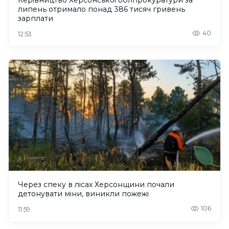
Керівництво Херсонської облпрокуратури за
липень отримало понад 386 тисяч гривень
зарплати
40
12:53
Через спеку в лісах Херсонщини почали
детонувати міни, виникли пожежі
106
11:59