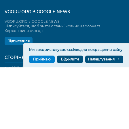
VGORU.ORG В GOOGLE NEWS
VGORU.ORG в GOOGLE NEWS
Підписуйтеся, щоб знати останні новини Херсона та
Херсонщини сьогодні
Підписатися
Ми використовуємо cookies для покращення сайту.
СТОРІНКИ
Приймаю
Відхилити
Налаштування
Новини
Тексти
Історії
Аналітика
Фактчек
Розслідування
Право
Фото
Перерва на каву
Промо
Життя
Блоги
Відео
Архів
Про нас
Контакти
Редакційна політика
Політика конфіденційності