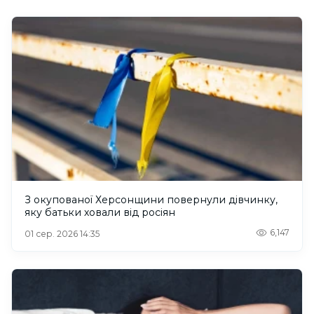
З окупованої Херсонщини повернули дівчинку,
яку батьки ховали від росіян
6,147
01 сер. 2026 14:35