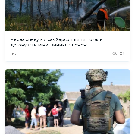
Через спеку в лісах Херсонщини почали
детонувати міни, виникли пожежі
106
11:59