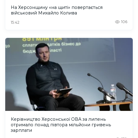
На Херсонщину «на щиті» повертається
військовий Михайло Колива
106
15:42
Керівництво Херсонської ОВА за липень
отримало понад півтора мільйони гривень
зарплати