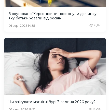
З окупованої Херсонщини повернули дівчинку,
яку батьки ховали від росіян
6,149
01 сер. 2026 14:35
Чи очікувати магнітні бурі 3 серпня 2026 року?
5,790
02 сер. 2026 18:55