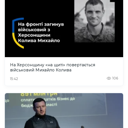
На Херсонщину «на щиті» повертається
військовий Михайло Колива
106
15:42