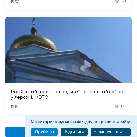
138
15:30
Російський дрон пошкодив Стрітенський собор
у Херсоні. ФОТО
139
15:19
Ми використовуємо cookies для покращення сайту.
Читати ще
Приймаю
Відхилити
Налаштування