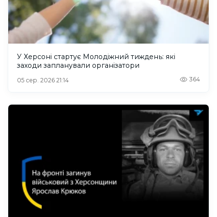
У Херсоні стартує Молодіжний тиждень: які
заходи запланували організатори
364
05 сер. 2026 21:14