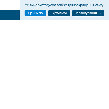
Ми використовуємо cookies для покращення сайту.
Приймаю
Відхилити
Налаштування
ВГОРУ У СОЦМЕРЕЖАХ ТА МЕСЕНДЖЕРАХ
VGORU.ORG В GOOGLE NEWS
VGORU.ORG в GOOGLE NEWS
Підписуйтеся, щоб знати останні новини Херсона та
Херсонщини сьогодні
Підписатися
СТОРІНКИ
Новини
Тексти
Історії
Аналітика
Фактчек
Розслідування