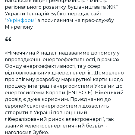
наголосив віце-прем'єр-міністр - міністр
регіонального розвитку, будівництва та ЖКГ
України Геннадій Зубко, передає сайт
"
Укрінформ
" з посиланням на прес-службу
Мінрегіону.
«Німеччина й надалі надаватиме допомогу у
впровадженні енергоефективності, в рамках
Фонду енергоефективності, та у сфері
відновлювальних джерел енергії... Домовлено
про спільну розробку маршрутної карти щодо
процесу інтеграції енергосистеми України до
енергосистеми Європи (ENTSO-E). Німецький
досвід є дуже корисним. Приєднання до
європейської енергосистеми дозволить
створити в Україні повноцінний
лібералізований ринок електроенергії, так
званий «електроенергетичний безвіз», -
наголосив Зубко.