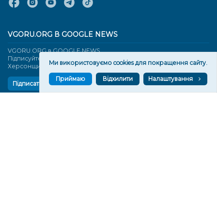
VGORU.ORG В GOOGLE NEWS
VGORU.ORG в GOOGLE NEWS
Підписуйтеся, щоб знати останні новини Херсона та
Ми використовуємо cookies для покращення сайту.
Херсонщини сьогодні
Приймаю
Відхилити
Налаштування
Підписатися
СТОРІНКИ
Новини
Тексти
Історії
Аналітика
Фактчек
Розслідування
Право
Фото
Перерва на каву
Промо
Життя
Блоги
Відео
Архів
Про нас
Контакти