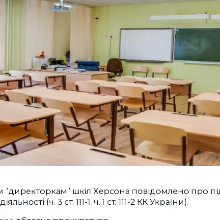
м “директоркам” шкіл Херсона повідомлено про пі
льності (ч. 3 ст. 111-1, ч. 1 ст. 111-2 КК України).