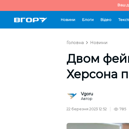
Ваш д
Новини
Блоги
Відео
Текст
Головна
Новини
Двом фей
Херсона п
Vgoru
Автор
22 березня 2023 12:52
785