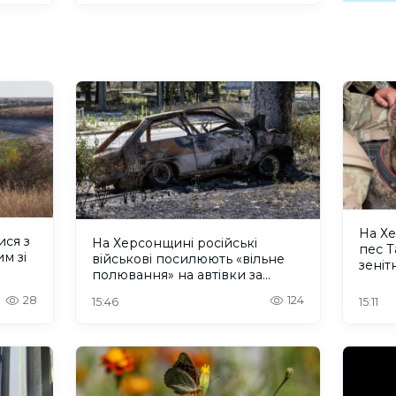
На Х
ися з
На Херсонщині російські
пес 
м зі
військові посилюють «вільне
зеніт
полювання» на автівки за
безп
допомогою дронів
28
124
15:46
15:11