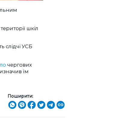
гальним
території шкіл
ь слідчі УСБ
ло
чергових
ризначив їм
Поширити: