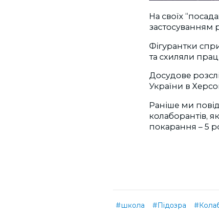
На своїх “посад
застосуванням р
Фігурантки спр
та схиляли прац
Досудове розсл
України в Херсон
Раніше ми пові
колаборантів, я
покарання – 5 р
#школа
#Підозра
#Кола