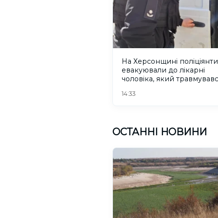
На Херсонщині поліціянти
евакуювали до лікарні
чоловіка, який травмувавс
рятуючись від дрона. ВІД
14:33
ОСТАННІ НОВИНИ