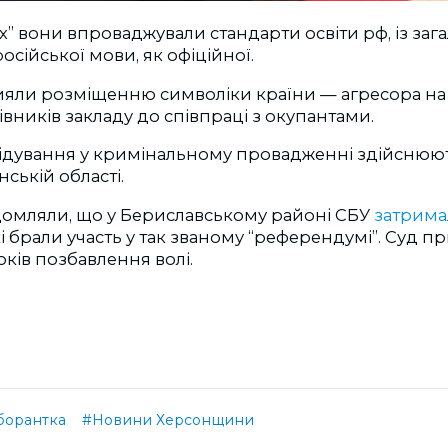
ах” вони впроваджували стандарти освіти рф, із за
осійської мови, як офіційної.
ияли розміщенню символіки країни — агресора на 
івників закладу до співпраці з окупантами.
ідування у кримінальному провадженні здійснюют
ській області.
домляли, що у Бериславському районі СБУ
затрима
кі брали участь у так званому “референдумі”. Суд п
оків позбавлення волі.
борантка
#Новини Херсонщини