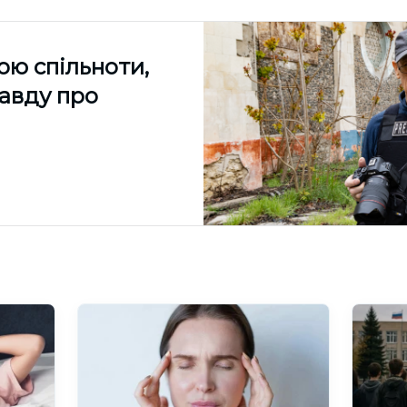
ою спільноти,
равду про