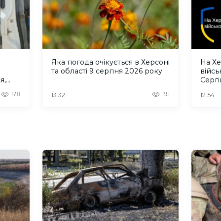
Яка погода очікується в Херсоні
На Х
та області 9 серпня 2026 року
війс
я,
Сергі
ЕО
178
191
13:32
12:54