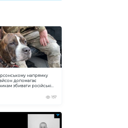
ерсонському напрямку
Тайсон допомагає
никам збивати російські
ілотники
157