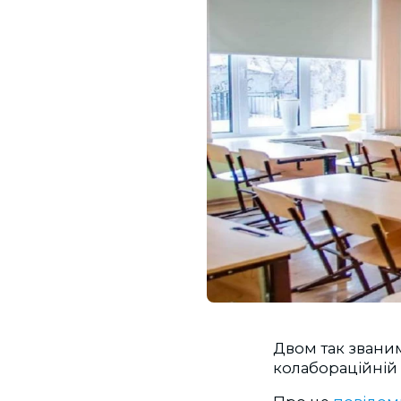
Двом так звани
колабораційній дія