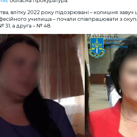
ляє
обласна прокуратура.
тва, влітку 2022 року підозрювані – колишня завуч 
фесійного училища – почали співпрацювати з оку
 31, а друга – № 48.