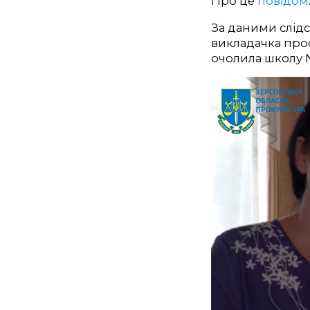
Про це
повідом
За даними слідс
викладачка про
очолила школу №