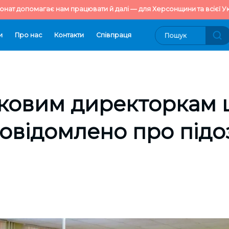
онат допомагає нам працювати й далі — для Херсонщини та всієї Ук
и
Про нас
Контакти
Cпівпраця
ковим директоркам 
овідомлено про підо