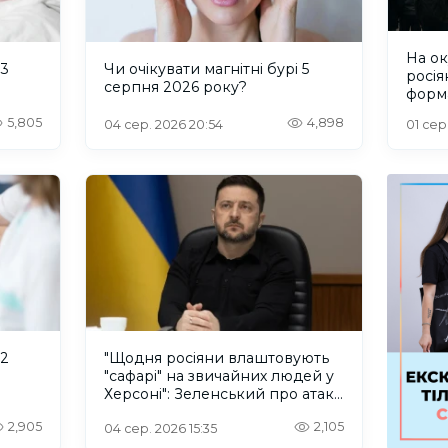
На о
 3
Чи очікувати магнітні бурі 5
росія
серпня 2026 року?
форм
пробл
5,805
4,898
04 сер. 2026 20:54
01 сер
інте
 2
"Щодня росіяни влаштовують
"сафарі" на звичайних людей у
Херсоні": Зеленський про атаку
російського дрона
2,905
2,105
04 сер. 2026 15:35