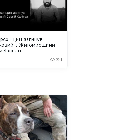
ерсонщині загинув
ьковий із Житомирщини
й Капітан
221