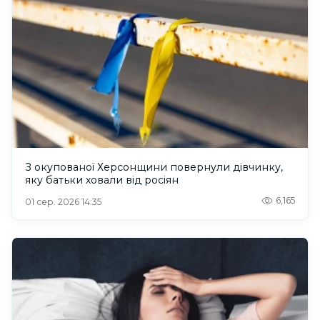
З окупованої Херсонщини повернули дівчинку,
яку батьки ховали від росіян
6,165
01 сер. 2026 14:35