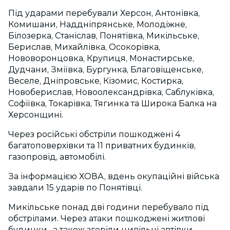
Під ударами перебували Херсон, Антонівка,
Комишани, Наддніпрянське, Молодіжне,
Білозерка, Станіслав, Понятівка, Микільське,
Берислав, Михайлівка, Осокорівка,
Нововоронцовка, Крупиця, Монастирське,
Дудчани, Зміївка, Бургунка, Благовіщенське,
Веселе, Дніпровське, Кізомис, Костирка,
Новоберислав, Новоолександрівка, Саблуківка,
Софіївка, Токарівка, Тягинка та Широка Балка на
Херсонщині.
Через російські обстріли пошкоджені 4
багатоповерхівки та 11 приватних будинків,
газопровід, автомобілі.
За інформацією ХОВА, вдень окупаційні війська
завдали 15 ударів по Понятівці.
Микільське понад дві години перебувало під
обстрілами. Через атаки пошкоджені житлові
будинки, а також згоріли цивільні автівки.