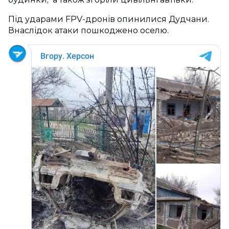
Під ударами FPV-дронів опинилися Дудчани.
Внаслідок атаки пошкоджено оселю.