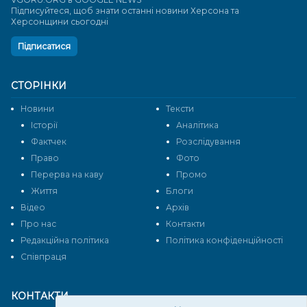
Підписуйтеся, щоб знати останні новини Херсона та
Херсонщини сьогодні
Підписатися
СТОРІНКИ
Новини
Тексти
Історії
Аналітика
Фактчек
Розслідування
Право
Фото
Перерва на каву
Промо
Життя
Блоги
Відео
Архів
Про нас
Контакти
Редакційна політика
Політика конфіденційності
Cпівпраця
КОНТАКТИ