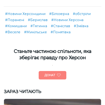
#Новини Херсонщини
#Білозерка
#обстріли
#Поранені
#Берислав
#Новини Херсона
#Комишани
#Тягинка
#Станіслав
#Зміївка
#Веселе
#Микільське
#Понятівка
Cтаньте частиною спільноти, яка
зберігає правду про Херсон
ДОНАТ
ЗАРАЗ ЧИТАЮТЬ