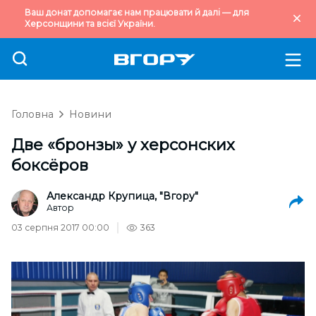
Ваш донат допомагає нам працювати й далі — для
Херсонщини та всієї України.
Головна
Новини
Две «бронзы» у херсонских
боксёров
Александр Крупица, "Вгору"
Автор
03 серпня 2017 00:00
363