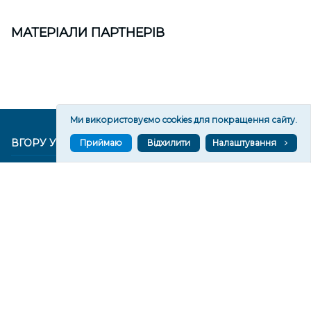
МАТЕРІАЛИ ПАРТНЕРІВ
Ми використовуємо cookies для покращення сайту.
ВГОРУ У СОЦМЕРЕЖАХ ТА МЕСЕНДЖЕРАХ
Приймаю
Відхилити
Налаштування
VGORU.ORG В GOOGLE NEWS
VGORU.ORG в GOOGLE NEWS
Підписуйтеся, щоб знати останні новини Херсона та
Херсонщини сьогодні
Підписатися