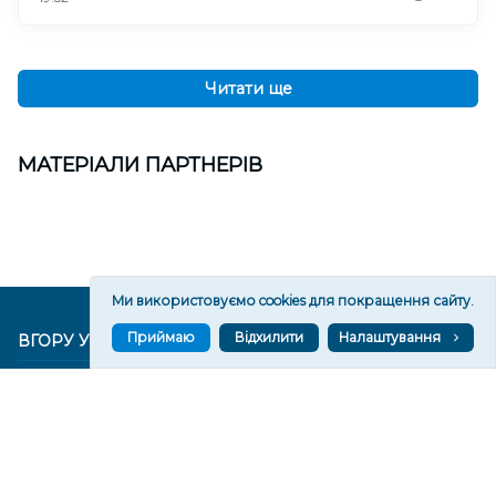
Читати ще
МАТЕРІАЛИ ПАРТНЕРІВ
Ми використовуємо cookies для покращення сайту.
Приймаю
Відхилити
Налаштування
ВГОРУ У СОЦМЕРЕЖАХ ТА МЕСЕНДЖЕРАХ
VGORU.ORG В GOOGLE NEWS
VGORU.ORG в GOOGLE NEWS