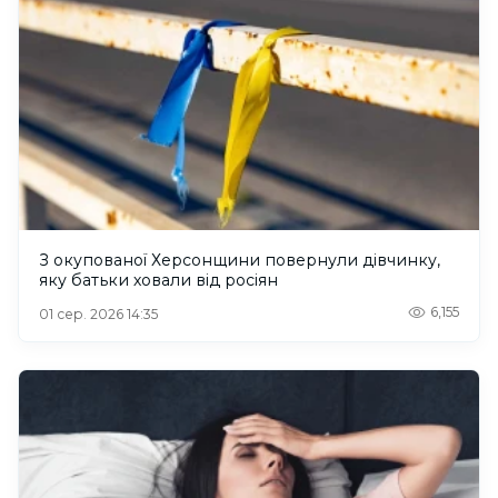
З окупованої Херсонщини повернули дівчинку,
яку батьки ховали від росіян
6,155
01 сер. 2026 14:35