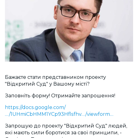
Бажаєте стати представником проекту
"Відкритий Суд" у Вашому місті?
Заповніть форму! Отримайте запрошення!
https://docs.google.com/
…/1UHmiCbHMM1YCp93Hflsfhv…/v
iewform…
Запрошую до проекту "Відкритий Суд" людей,
які мають сили боротися за свої принципи, -