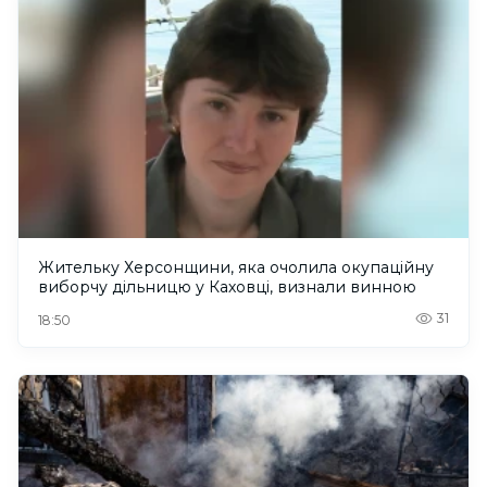
Жительку Херсонщини, яка очолила окупаційну
виборчу дільницю у Каховці, визнали винною
31
18:50