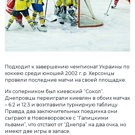
Подходит к завершению чемпионат Украины по
хоккею среди юношей 2002 г. р. Херсонцы
провели последние матчи на своей площадке.
Их соперником был киевский “Сокол”.
Днепровцы переиграли киевлян в обоих матчах
– 6:2 и 12:3 и возглавили турнирную таблицу.
Правда, два заключительных поединка они
сыграют в Новояворовске с “Галицкими
львами”, что отстают от “Днепра” на два очка, но
имеют две игры в запасе.