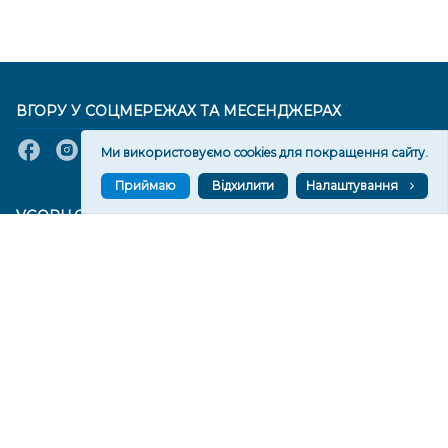
ВГОРУ У СОЦМЕРЕЖАХ ТА МЕСЕНДЖЕРАХ
Ми використовуємо cookies для покращення сайту.
Приймаю
Відхилити
Налаштування
VGORU.ORG В GOOGLE NEWS
VGORU.ORG в GOOGLE NEWS
Підписуйтеся, щоб знати останні новини Херсона та
Херсонщини сьогодні
Підписатися
СТОРІНКИ
Новини
Тексти
Історії
Аналітика